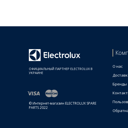
Цены на Основание чаши блендера
Товар
Electrolux 4055282398 Гайка (основание) бленде
Ком
О нас
ОФИЦИАЛЬНЫЙ ПАРТНЕР ELECTROLUX В
УКРАИНЕ
Доставк
Бренды
Контак
Пользов
© Интернет-магазин ELECTROLUX SPARE
PARTS 2022
Обратна