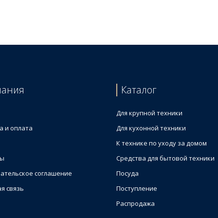
рной чаши для блендера
пания
Каталог
Для крупной техники
а и оплата
Для кухонной техники
К технике по уходу за домом
ты
Средства для бытовой техники
ательское соглашение
Посуда
я связь
Поступление
Распродажа