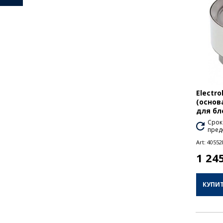
Electro
(основ
для бл
Срок
пред
Art:
40552
1 24
КУПИ