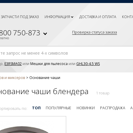
ЗАПЧАСТИ ПОД ЗАКАЗ
ИНФОРМАЦИЯ
ДОСТАВКА И ОПЛАТА
КОНТ
 800 750-873
Проверка статуса заказа
платно
р,
E3RSMA02
или
Мешки для пылесоса
или
GHL30-4.5 WS
ов и миксеров
Основание чаши
нование чаши блендера
1 товар
ТОП
ПОПУЛЯРНЫЕ
НОВИНКИ
РАСПРОДАЖА
А
ортировать по: