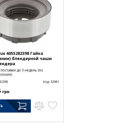
lux 4055282398 Гайка
ание) блендерной чаши
ендера
 поставки до 3 недель (по
оплате)
82398
Код:
32981
5
грн
ТЬ