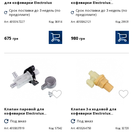
для кофеварки Electrolux
кофеварки Electrolux...
Срок поставки до 3 недель (по
Срок поставки до 3 недель (по
предоплате)
предоплате)
Art:
4055167227
Код:
36914
Art:
4055062121
Код:
29931
675
980
грн
грн
Клапан паровой для
Клапан 3-х ходовой для
кофеварки Electrolux...
кофеварки Electrolux...
Под заказ
Под заказ
Art:
4055837019
Код:
57542
Art:
4055264750
Код:
32720