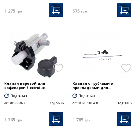
1 275
575
грн
грн
Клапан паровой для
Клапан с трубками и
кофеварки Electrolux...
прокладками для...
Под заказ
Под заказ
Art:
4055837027
Код:
57278
Art:
8996639105460
Код:
30035
1 365
1 785
грн
грн