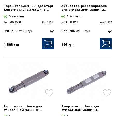
Порошкоприемник (дозатор)
Активатор, ребро барабана
для стиральной машины...
для стиральной машины...
В наличии
В наличии
Art:
1086623038
Код:
22751
Art:
8118632051
Код:
14537
Опт цены от 2 штук
Опт цены от 2 штук
1 595
695
грн
грн
Амортизатор бака для
Амортизатор бака для
стиральной машины...
стиральной машины...