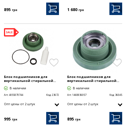
895
1 680
грн
грн
Блок подшипников для
Блок подшипников для
вертикальной стиральной...
вертикальной стиральной...
В наличии
В наличии
Art:
4055070744
Код:
23672
Art:
1468936057
Код:
36045
Опт цены от 2 штук
Опт цены от 2 штук
995
895
грн
грн