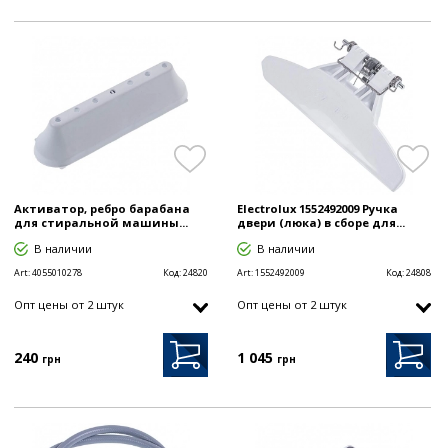
Активатор, ребро барабана
Electrolux 1552492009 Ручка
для стиральной машины...
двери (люка) в сборе для...
В наличии
В наличии
Art:
4055010278
Код:
24820
Art:
1552492009
Код:
24808
Опт цены от 2 штук
Опт цены от 2 штук
240
1 045
грн
грн