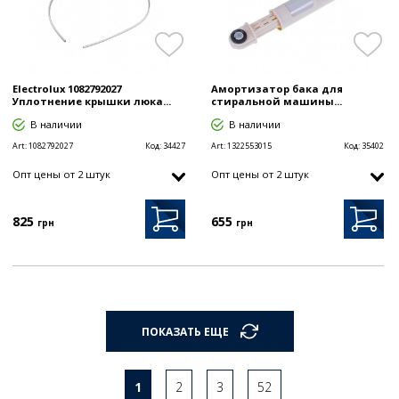
Electrolux 1082792027
Амортизатор бака для
Уплотнение крышки люка...
стиральной машины...
В наличии
В наличии
Art:
1082792027
Код:
34427
Art:
1322553015
Код:
35402
Опт цены от 2 штук
Опт цены от 2 штук
825
655
грн
грн
ПОКАЗАТЬ ЕЩЕ
1
2
3
52