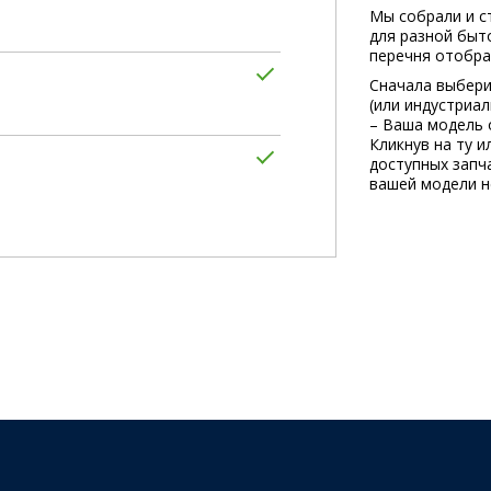
Мы собрали и с
для разной быт
перечня отобра
Сначала выбери
(или индустриа
– Ваша модель 
Кликнув на ту и
доступных запча
вашей модели не