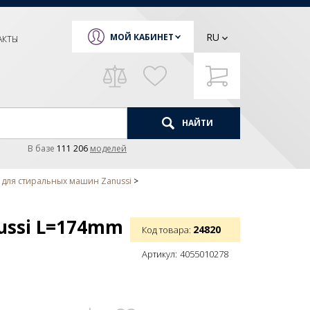
RU
МОЙ КАБИНЕТ
АКТЫ
НАЙТИ
В базе
111 206
моделей
 для стиральных машин Zanussi
ussi L=174mm
24820
Код товара:
Артикул:
4055010278