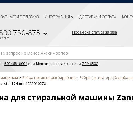
ЗАПЧАСТИ ПОД ЗАКАЗ
ИНФОРМАЦИЯ
ДОСТАВКА И ОПЛАТА
КОНТ
 800 750-873
Проверка статуса заказа
платно
р,
50246818004
или
Мешки для пылесоса
или
ZCM650C
м машинам
Ребра (активаторы) барабана
Ребра (активаторы) барабана
ussi L=174mm 4055010278
ана для стиральной машины Zan