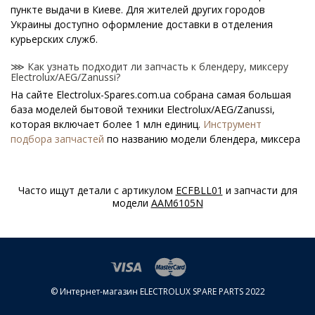
пункте выдачи в Киеве. Для жителей других городов
Украины доступно оформление доставки в отделения
курьерских служб.
⋙ Как узнать подходит ли запчасть к блендеру, миксеру
Electrolux/AEG/Zanussi?
На сайте Electrolux-Spares.com.ua собрана самая большая
база моделей бытовой техники Electrolux/AEG/Zanussi,
которая включает более 1 млн единиц.
Инструмент
подбора запчастей
по названию модели блендера, миксера
поможет найти нужную деталь.
⋙ Как узнать модель блендера, миксера
Часто ищут детали с артикулом
ECFBLL01
и запчасти для
Electrolux/AEG/Zanussi?
модели
AAM6105N
Специальная наклейка производителя с названием модели
и другими параметрами - шильдик находится на корпусе
блендера, миксера Electrolux/AEG/Zanussi.
⋙ Сколько стоит Муфты для блендеров и миксеров
Electrolux/AEG/Zanussi?
© Интернет-магазин ELECTROLUX SPARE PARTS 2022
На нашем сайте можно купить оригинальные Муфты для
блендеров и миксеров Electrolux/AEG/Zanussi по