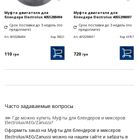
Муфта двигателя для
Муфта двигателя для
блендера Electrolux 4055288494
блендера Electrolux 4055298097
Срок поставки до 3 недель (по
Срок поставки до 3 недель (по
предоплате)
предоплате)
Art:
4055288494
Код:
35021
Art:
4055298097
Код:
43767
110
720
грн
грн
Часто задаваемые вопросы
⋙ Где можно купить Муфты для блендеров и миксеров
Electrolux/AEG/Zanussi?
Оформить заказ на Муфты для блендеров и миксеров
Electrolux/AEG/Zanussi можно на нашем сайте и забрать в