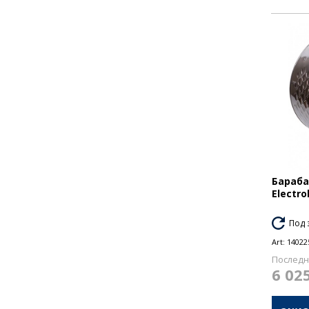
Бараб
Electro
Под 
Art:
14022
Последн
6 02