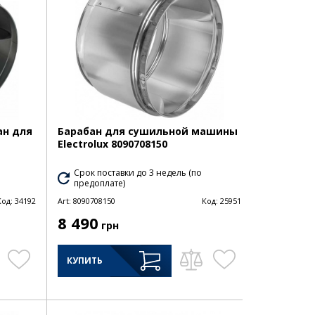
ан для
Барабан для сушильной машины
Electrolux 8090708150
Срок поставки до 3 недель (по
предоплате)
Код:
34192
Art:
8090708150
Код:
25951
8 490
грн
КУПИТЬ