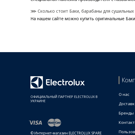
⋙ Сколько стоит Баки, барабаны для сушильных м
На нашем сайте можно купить оригинальные Баки,
Цены на Баки, барабаны для сушильных машин
Товар
Конус барабана для сушильной машины Electrolu
Electrolux 8090707095 Барабан для сушильной м
Барабан для сушильной машины Electrolux 80907
Барабан 140015361037 для сушильной машины Ele
Барабан 1366030508 для сушильной машины AEG
Ком
Electrolux 1366030607 Барабан для сушильной м
Барабан для сушильной машины Electrolux 14022
О нас
ОФИЦИАЛЬНЫЙ ПАРТНЕР ELECTROLUX В
УКРАИНЕ
Доставк
Бренды
Контак
Пользов
© Интернет-магазин ELECTROLUX SPARE