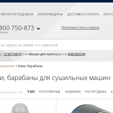
ЗАПЧАСТИ ПОД ЗАКАЗ
ИНФОРМАЦИЯ
ДОСТАВКА И ОПЛАТА
КОНТ
 800 750-873
Проверка статуса заказа
платно
р,
2190734679
или
Мешки для пылесоса
или
ENB38933W
м машинам
Баки, барабаны
ки, барабаны для сушильных машин
ТОП
ПОПУЛЯРНЫЕ
НОВИНКИ
РАСПРОДАЖА
А
ортировать по: