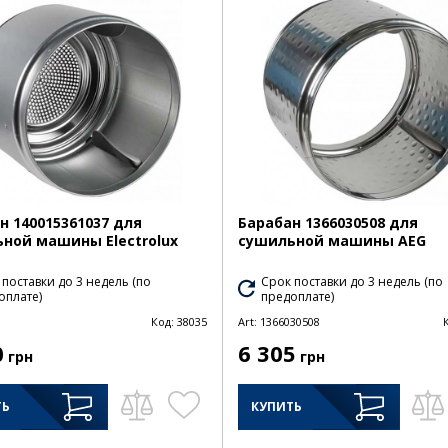
н 140015361037 для
Барабан 1366030508 для
ной машины Electrolux
сушильной машины AEG
 поставки до 3 недель (по
Срок поставки до 3 недель (по
оплате)
предоплате)
Код:
38035
Art:
1366030508
0
6 305
грн
грн
ТЬ
КУПИТЬ