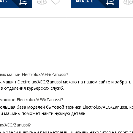
АТЬ
ЗАКАЗАТЬ
х машин Electrolux/AEG/Zanussi?
машин Electrolux/AEG/Zanussi можно на нашем сайте и забрать 
в отделения курьерских служб.
ашине Electrolux/AEG/Zanussi?
 большая база моделей бытовой техники Electrolux/AEG/Zanussi, 
й машины поможет найти нужную деталь.
x/AEG/Zanussi?
 модели и другими параметрами - шильдик находится на корпусе 