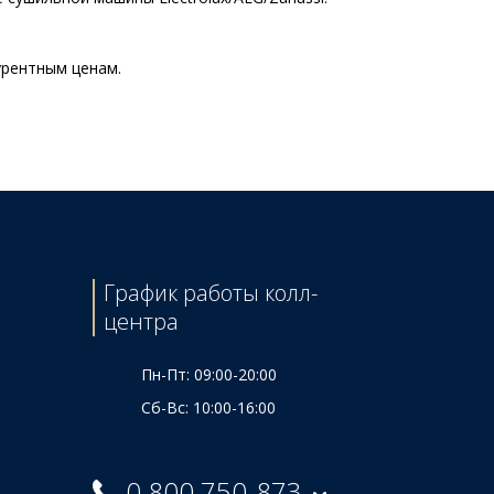
урентным ценам.
Цена
375 ₴
6175 ₴
8490 ₴
7230 ₴
6305 ₴
График работы колл-
3075 ₴
центра
6025 ₴
Пн-Пт: 09:00-20:00
Сб-Вс: 10:00-16:00
0 800 750-873