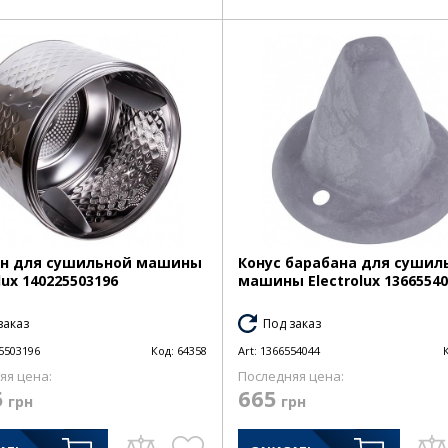
ан для сушильной машины
Конус барабана для сушил
lux 140225503196
машины Electrolux 13665540
заказ
Под заказ
5503196
Код:
64358
Art:
1366554044
яя цена:
Последняя цена:
5
665
грн
грн