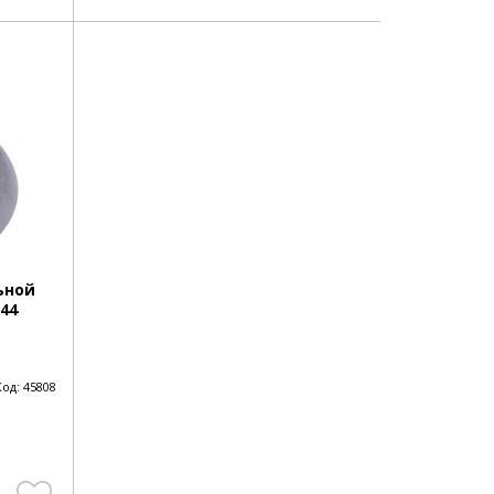
ьной
44
Код:
45808