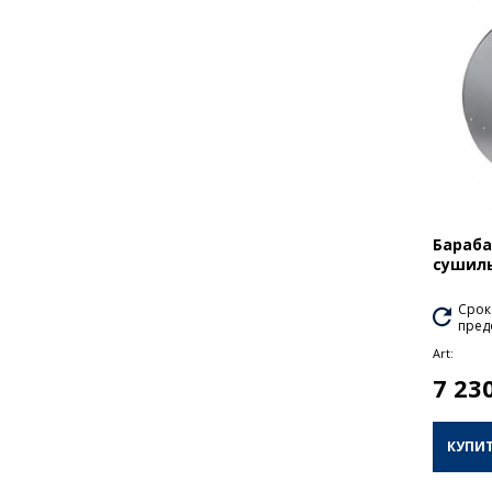
Бараба
сушиль
Срок
пред
Art:
7 23
КУПИ