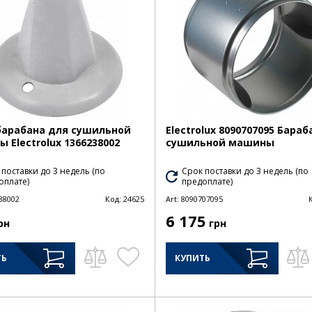
барабана для сушильной
Electrolux 8090707095 Бараб
 Electrolux 1366238002
сушильной машины
 поставки до 3 недель (по
Срок поставки до 3 недель (по
оплате)
предоплате)
38002
Код:
24625
Art:
8090707095
6 175
рн
грн
ТЬ
КУПИТЬ