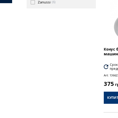
Zanussi
(6)
Конус 
машины
Срок
пред
Art:
13662
375
г
КУПИ