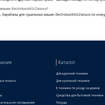
ашин Electrolux/AEG/Zanussi?
 барабаны для сушильных машин Electrolux/AEG/Zanussi по конк
x 1366238002
ашины
08150
ctrolux
пания
Каталог
ашины
5503196
Для крупной техники
а и оплата
Для кухонной техники
К технике по уходу за домом
ты
Средства для бытовой техники
ательское соглашение
Посуда