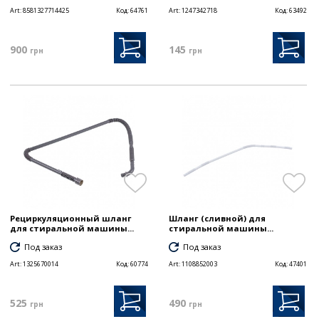
Art:
8581327714425
Код:
64761
Art:
1247342718
Код:
63492
900
145
грн
грн
Рециркуляционный шланг
Шланг (сливной) для
для стиральной машины...
стиральной машины...
Под заказ
Под заказ
Art:
1325670014
Код:
60774
Art:
1108852003
Код:
47401
525
490
грн
грн