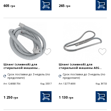
605
265
грн
грн
Шланг (сливной) для
Шланг (сливной) для
стиральной машины...
стиральной машины AEG...
Срок поставки до 3 недель (по
Срок поставки до 3 недель (по
предоплате)
предоплате)
Art:
1240881704
Код:
33517
Art:
1327714000
Код:
39733
1 250
1 130
грн
грн