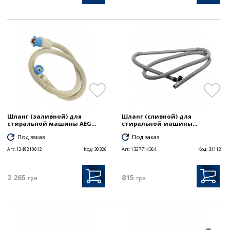
Шланг (заливной) для
Шланг (сливной) для
стиральной машины AEG...
стиральной машины...
Под заказ
Под заказ
Art:
1249210012
Код:
30326
Art:
1327714364
Код:
34112
2 265
815
грн
грн