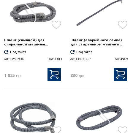
Шланг (сливной) для
Шланг (аварийного слива)
стиральной машины...
для стиральной машины...
Под заказ
Под заказ
Art:
1325109609
Код:
33013
Art:
1320365057
Код:
45099
1 825
830
грн
грн