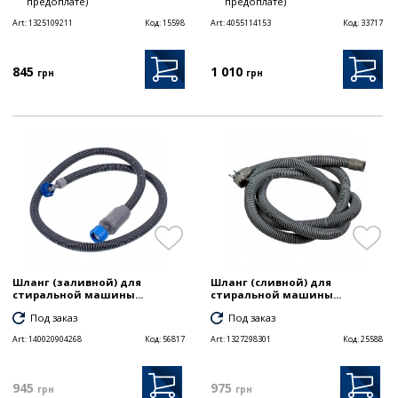
предоплате)
предоплате)
Art:
1325109211
Код:
15598
Art:
4055114153
Код:
33717
845
1 010
грн
грн
Шланг (заливной) для
Шланг (сливной) для
стиральной машины...
стиральной машины...
Под заказ
Под заказ
Art:
140020904268
Код:
56817
Art:
1327298301
Код:
25588
945
975
грн
грн