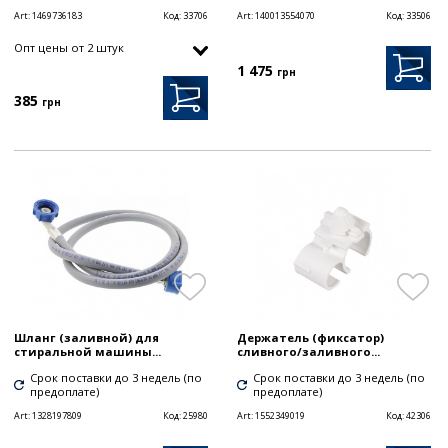
Art:
1469736183
Код:
33706
Art:
140013554070
Код:
33506
Опт цены от 2 штук
1 475
грн
385
грн
Шланг (заливной) для
Держатель (фиксатор)
стиральной машины...
сливного/заливного...
Срок поставки до 3 недель (по
Срок поставки до 3 недель (по
предоплате)
предоплате)
Art:
1328197809
Код:
25980
Art:
1552349019
Код:
42306