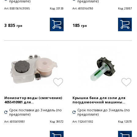
предоплате)
предоплате)
Art:
8581561631095
Код:
33130
Art:
4055164760
Код:
25087
3 835
185
грн
грн
Ионизатор воды (смягчение)
Крышка бака для соли для
4055410981 для...
посудомоечной машины...
Срок поставки до 3 недель (по
Срок поставки до 3 недель (по
предоплате)
предоплате)
Art:
4055410981
Код:
39572
Art:
1526411002
Код:
12870