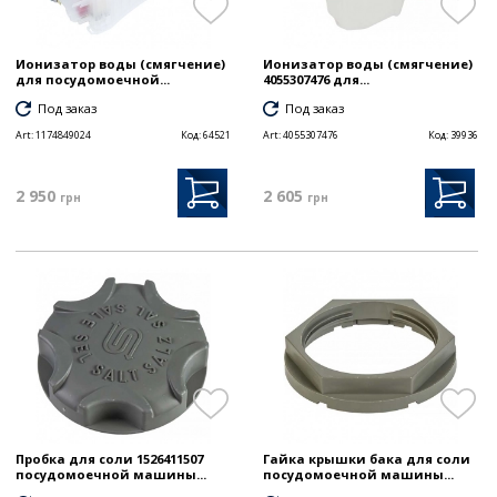
Ионизатор воды (смягчение)
Ионизатор воды (смягчение)
для посудомоечной...
4055307476 для...
Под заказ
Под заказ
Art:
1174849024
Код:
64521
Art:
4055307476
Код:
39936
2 950
2 605
грн
грн
Пробка для соли 1526411507
Гайка крышки бака для соли
посудомоечной машины...
посудомоечной машины...