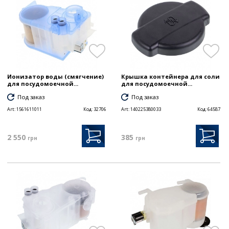
Ионизатор воды (смягчение)
Крышка контейнера для соли
для посудомоечной...
для посудомоечной...
Под заказ
Под заказ
Art:
1561611011
Код:
32706
Art:
140225380033
Код:
64587
2 550
385
грн
грн