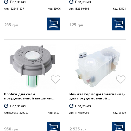
Под заказ
Под заказ
Art:
1526411507
Код:
36076
Art:
1526449101
Код:
13421
235
125
грн
грн
Пробка для соли
Ионизатор воды (смягчение)
посудомоечной машины...
для посудомоечной...
Под заказ
Под заказ
Art:
8996461220957
Код:
34571
Art:
1174849008
Код:
26109
950
2 935
грн
грн