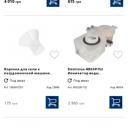
4 010
615
грн
грн
Воронка для соли к
Electrolux 4055341152
посудомоечной машине...
Ионизатор воды...
Под заказ
Под заказ
Art:
1560697201
Код:
25986
Art:
4055341152
Код:
46004
175
2 865
грн
грн