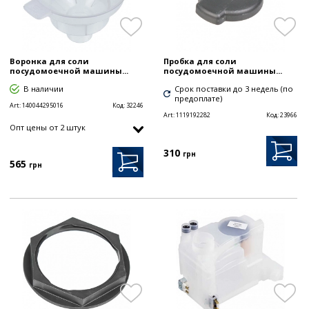
Воронка для соли
Пробка для соли
посудомоечной машины...
посудомоечной машины...
В наличии
Срок поставки до 3 недель (по
предоплате)
Art:
140044295016
Код:
32246
Art:
1119192282
Код:
23966
Опт цены от 2 штук
310
грн
565
грн