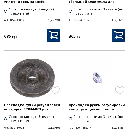
Уплотнитель задней...
(большой) 3565265018 для...
Срок поставки до 3 недель (по
Срок поставки до 3 недель (по
предоплате)
предоплате)
Art:
3157400007
Код:
42691
Art:
3565265018
Код:
38001
685
365
грн
грн
Прокладка ручки регулировки
Прокладка ручки регулировки
конфорки 3890144003 для...
конфорки для варочной...
Срок поставки до 3 недель (по
Срок поставки до 3 недель (по
предоплате)
предоплате)
Art:
3890144003
Код:
37502
Art:
140047558014
Код:
33861