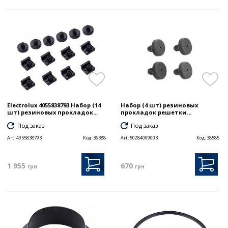
Electrolux 4055838793 Набор (14
Набор (4 шт) резиновых
шт) резиновых прокладок...
прокладок решетки...
Под заказ
Под заказ
Art:
4055838793
Код:
36388
Art:
50284009003
Код:
38585
1 955
670
грн
грн