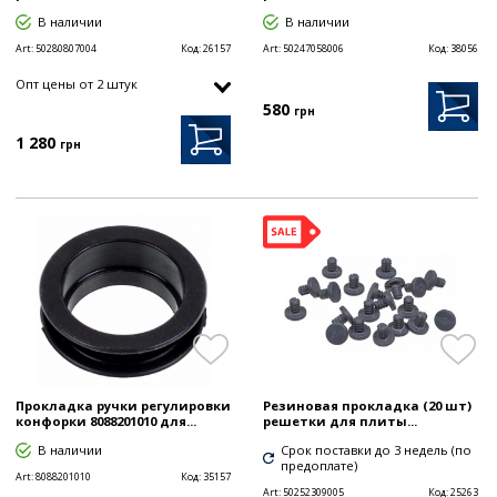
В наличии
В наличии
Art:
50280807004
Код:
26157
Art:
50247058006
Код:
38056
Опт цены от 2 штук
580
грн
1 280
грн
Прокладка ручки регулировки
Резиновая прокладка (20 шт)
конфорки 8088201010 для...
решетки для плиты...
В наличии
Срок поставки до 3 недель (по
предоплате)
Art:
8088201010
Код:
35157
Art:
50252309005
Код:
25263