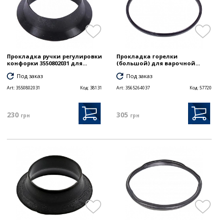
Прокладка ручки регулировки
Прокладка горелки
конфорки 3550802031 для...
(большой) для варочной...
Под заказ
Под заказ
Art:
3550802031
Код:
38131
Art:
3565264037
Код:
57720
230
305
грн
грн