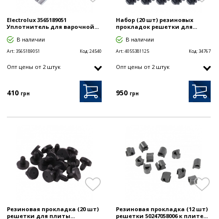
Electrolux 3565189051
Набор (20 шт) резиновых
Уплотнитель для варочной...
прокладок решетки для...
В наличии
В наличии
Art:
3565189051
Код:
24540
Art:
4055381125
Код:
34767
Опт цены от 2 штук
Опт цены от 2 штук
410
950
грн
грн
Резиновая прокладка (20 шт)
Резиновая прокладка (12 шт)
решетки для плиты...
решетки 50247058006 к плите...