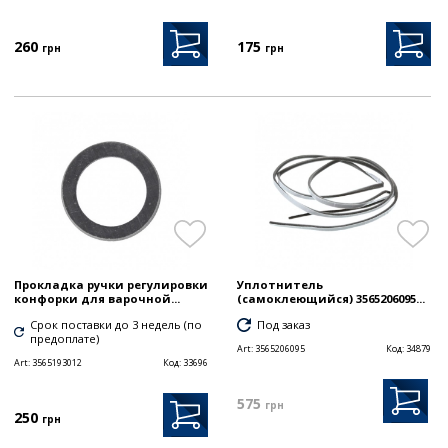
260
175
грн
грн
Прокладка ручки регулировки
Уплотнитель
конфорки для варочной...
(самоклеющийся) 3565206095...
Срок поставки до 3 недель (по
Под заказ
предоплате)
Art:
3565206095
Код:
34879
Art:
3565193012
Код:
33696
575
грн
250
грн