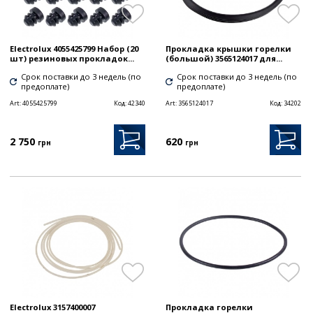
Electrolux 4055425799 Набор (20
Прокладка крышки горелки
шт) резиновых прокладок...
(большой) 3565124017 для...
Срок поставки до 3 недель (по
Срок поставки до 3 недель (по
предоплате)
предоплате)
Art:
4055425799
Код:
42340
Art:
3565124017
Код:
34202
2 750
620
грн
грн
Electrolux 3157400007
Прокладка горелки