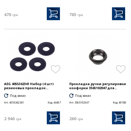
470
765
грн
грн
AEG 4055342341 Набор (4 шт)
Прокладка ручки регулировки
резиновых прокладок...
конфорки 3565102047 для...
Под заказ
Под заказ
Art:
4055342341
Код:
44467
Art:
3565102047
Код:
40188
2 940
260
грн
грн