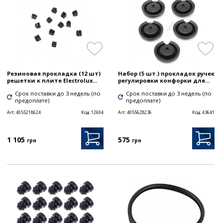
Резиновая прокладка (12 шт)
Набор (5 шт.) прокладок ручек
решетки к плите Electrolux...
регулировки конфорки для...
Срок поставки до 3 недель (по
Срок поставки до 3 недель (по
предоплате)
предоплате)
Art:
4055218624
Код:
12604
Art:
4055628236
Код:
43641
1 105
575
грн
грн