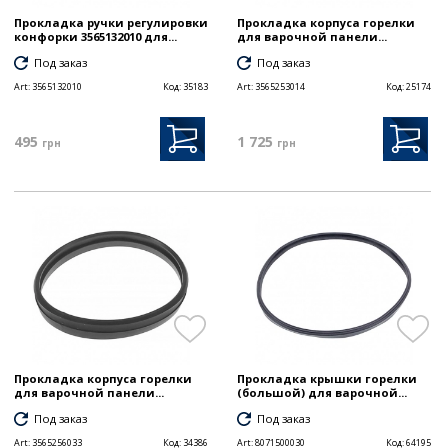
Прокладка ручки регулировки
Прокладка корпуса горелки
конфорки 3565132010 для...
для варочной панели...
Под заказ
Под заказ
Art:
3565132010
Код:
35183
Art:
3565253014
Код:
25174
495
1 725
грн
грн
Прокладка корпуса горелки
Прокладка крышки горелки
для варочной панели...
(большой) для варочной...
Под заказ
Под заказ
Art:
3565256033
Код:
34386
Art:
8071500030
Код:
64195