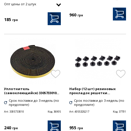
Опт цены от 2 штук
960
грн
185
грн
Уплотнитель
Набор (12 шт) резиновых
(самоклеющийся) 3305733010...
прокладок решетки...
Срок поставки до 3 недель (по
Срок поставки до 3 недель (по
предоплате)
предоплате)
Art:
3305733010
Код:
36905
Art:
4055328217
Код:
37701
240
955
грн
грн