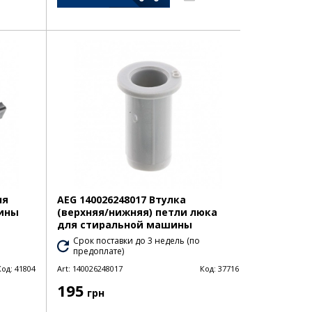
ля
AEG 140026248017 Втулка
ины
(верхняя/нижняя) петли люка
для стиральной машины
Срок поставки до 3 недель (по
предоплате)
Код:
41804
Art:
140026248017
Код:
37716
195
грн