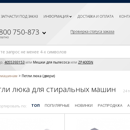
ЗАПЧАСТИ ПОД ЗАКАЗ
ИНФОРМАЦИЯ
ДОСТАВКА И ОПЛАТА
КОНТ
 800 750-873
Проверка статуса заказа
платно
р,
4055393153
или
Мешки для пылесоса
или
ZP4005N
м машинам
Петли люка (двери)
тли люка для стиральных машин
24 
ТОП
ПОПУЛЯРНЫЕ
НОВИНКИ
РАСПРОДАЖА
А
ортировать по: