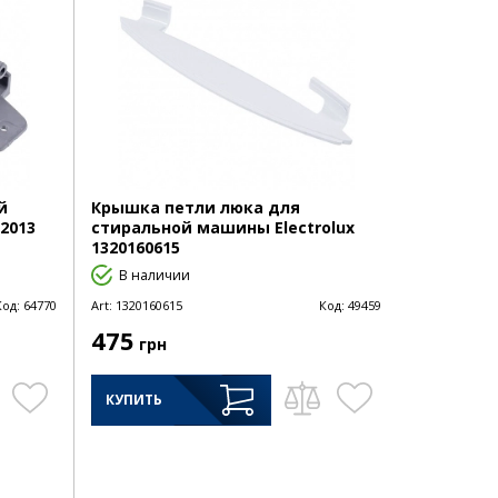
й
Крышка петли люка для
2013
стиральной машины Electrolux
1320160615
В наличии
Код:
64770
Art:
1320160615
Код:
49459
475
грн
КУПИТЬ