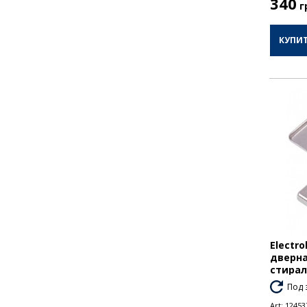
340
г
КУПИ
Electro
дверна
стира
Под 
Art:
12453