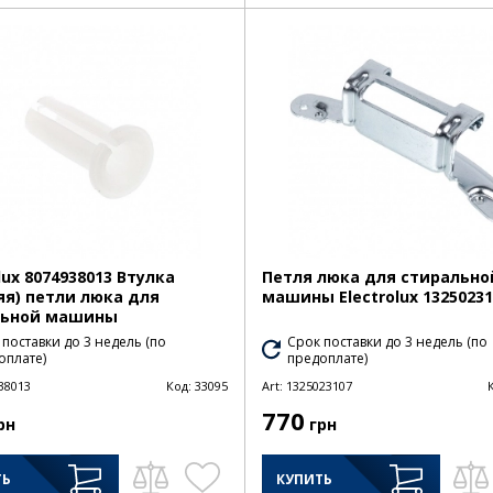
lux 8074938013 Втулка
Петля люка для стирально
яя) петли люка для
машины Electrolux 13250231
льной машины
 поставки до 3 недель (по
Срок поставки до 3 недель (по
оплате)
предоплате)
38013
Код:
33095
Art:
1325023107
770
рн
грн
ТЬ
КУПИТЬ