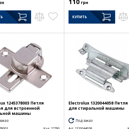
110
рн
грн
ТЬ
КУПИТЬ
lux 1245378003 Петля
Electrolux 1320044058 Петл
я для встроенной
для стиральной машины
льной машины
заказ
Под заказ
78003
Код:
27790
Art:
1320044058