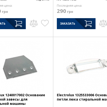
яя цена:
Последняя цена:
0
290
грн
грн
АТЬ
ЗАКАЗАТЬ
olux 1240017002 Основание
Electrolux 1325533006 Осно
ой завесы для
петли люка стиральной м
льной машины