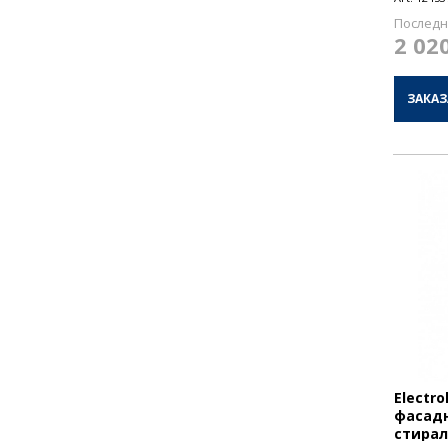
Последн
2 02
ЗАКАЗ
Electr
фасадн
стира