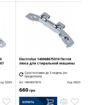
й
Electrolux 140068675010 Петля
07
люка для стиральной машины
Срок поставки до 3 недель (по
предоплате)
Код:
52095
Art:
140068675010
Код:
45925
660
грн
КУПИТЬ