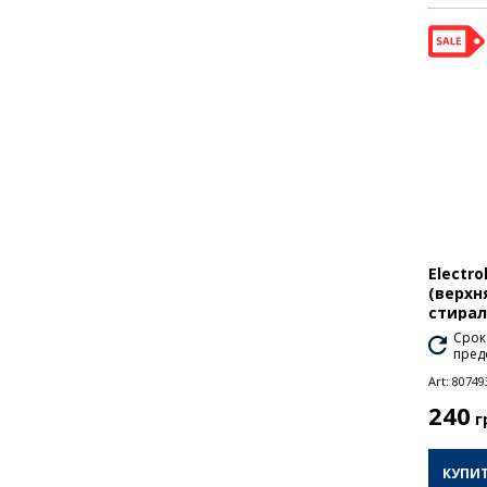
Electro
(верхн
стира
Срок
пред
Art:
80749
240
г
КУПИ