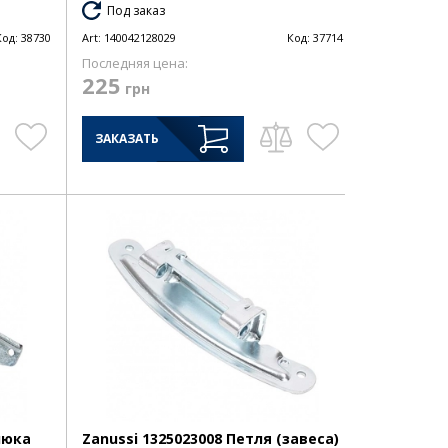
Под заказ
Код:
38730
Art:
140042128029
Код:
37714
Последняя цена:
225
грн
ЗАКАЗАТЬ
люка
Zanussi 1325023008 Петля (завеса)