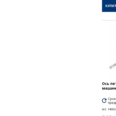
КУПИ
Ось пе
машины
Срок
пред
Art:
14002