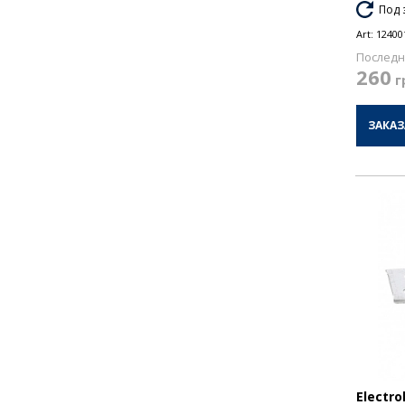
Под 
Art:
12400
Последн
260
г
ЗАКАЗ
Electr