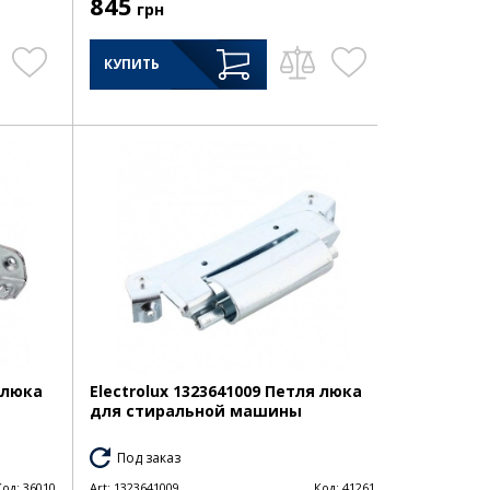
845
грн
КУПИТЬ
я люка
Electrolux 1323641009 Петля люка
для стиральной машины
Под заказ
Код:
36010
Art:
1323641009
Код:
41261