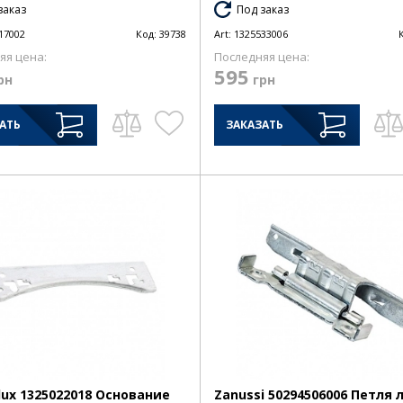
заказ
Под заказ
17002
Код:
39738
Art:
1325533006
яя цена:
Последняя цена:
595
рн
грн
АТЬ
ЗАКАЗАТЬ
olux 1325022018 Основание
Zanussi 50294506006 Петля 