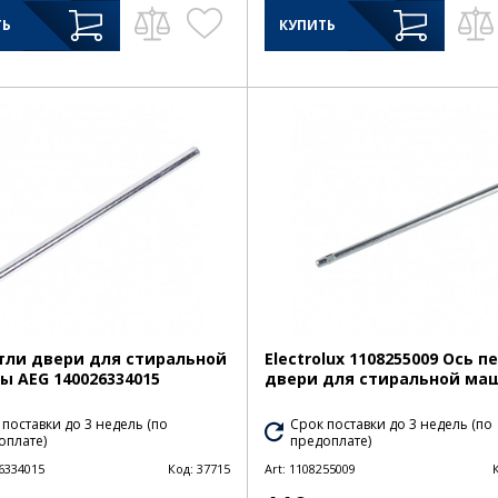
ТЬ
КУПИТЬ
тли двери для стиральной
Electrolux 1108255009 Ось п
 AEG 140026334015
двери для стиральной ма
 поставки до 3 недель (по
Срок поставки до 3 недель (по
оплате)
предоплате)
6334015
Код:
37715
Art:
1108255009