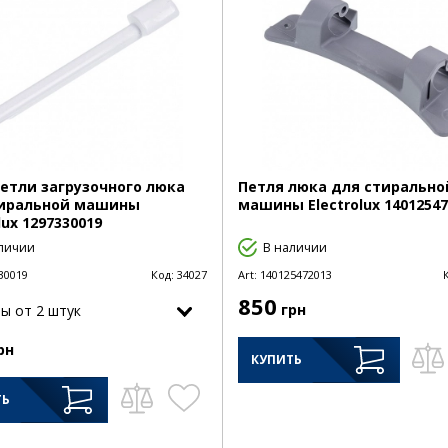
етли загрузочного люка
Петля люка для стирально
тиральной машины
машины Electrolux 14012547
lux 1297330019
личии
В наличии
30019
Код:
34027
Art:
140125472013
850
грн
ы от 2 штук
рн
КУПИТЬ
ТЬ