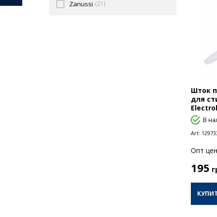
Zanussi
(21)
Шток п
для с
Electro
В на
Art:
12973
Опт цен
195
г
КУПИ