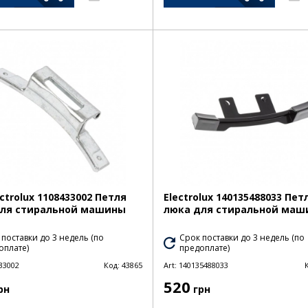
ctrolux 1108433002 Петля
Electrolux 140135488033 Пет
для стиральной машины
люка для стиральной маш
 поставки до 3 недель (по
Срок поставки до 3 недель (по
оплате)
предоплате)
33002
Код:
43865
Art:
140135488033
520
рн
грн