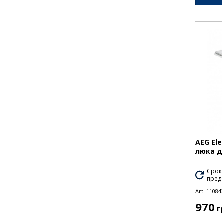
AEG Ele
люка 
Срок
пред
Art:
11084
970
г