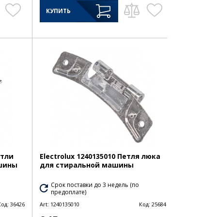
КУПИТЬ
етли
Electrolux 1240135010 Петля люка
шины
для стиральной машины
Срок поставки до 3 недель (по
предоплате)
Код:
36426
Art:
1240135010
Код:
25684