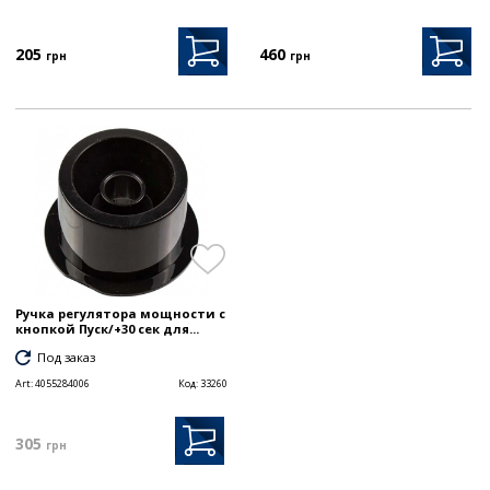
205
460
грн
грн
Ручка регулятора мощности с
кнопкой Пуск/+30 сек для...
Под заказ
Art:
4055284006
Код:
33260
305
грн