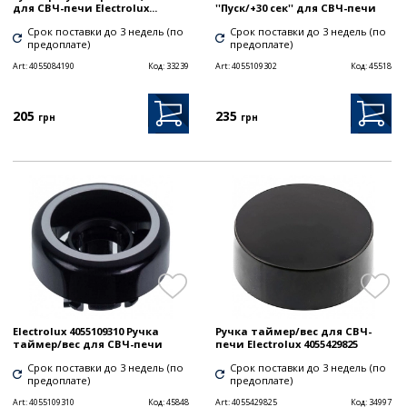
для СВЧ-печи Electrolux...
''Пуск/+30 сек'' для СВЧ-печи
Срок поставки до 3 недель (по
Срок поставки до 3 недель (по
предоплате)
предоплате)
Art:
4055084190
Код:
33239
Art:
4055109302
Код:
45518
205
235
грн
грн
Electrolux 4055109310 Ручка
Ручка таймер/вес для СВЧ-
таймер/вес для СВЧ-печи
печи Electrolux 4055429825
Срок поставки до 3 недель (по
Срок поставки до 3 недель (по
предоплате)
предоплате)
Art:
4055109310
Код:
45848
Art:
4055429825
Код:
34997