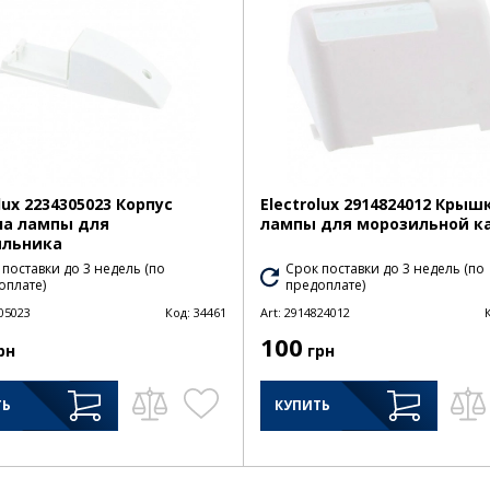
lux 2234305023 Корпус
Electrolux 2914824012 Крыш
на лампы для
лампы для морозильной к
ильника
 поставки до 3 недель (по
Срок поставки до 3 недель (по
оплате)
предоплате)
05023
Код:
34461
Art:
2914824012
100
рн
грн
ТЬ
КУПИТЬ