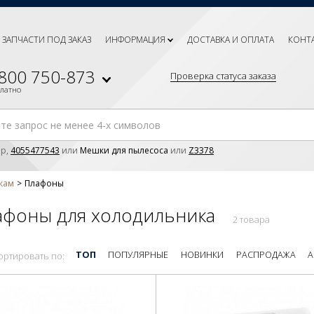
ЗАПЧАСТИ ПОД ЗАКАЗ
ИНФОРМАЦИЯ
ДОСТАВКА И ОПЛАТА
КОНТ
 800 750-873
Проверка статуса заказа
платно
р,
4055477543
или
Мешки для пылесоса
или
Z3378
кам
Плафоны
афоны для холодильника
2 товара
ТОП
ПОПУЛЯРНЫЕ
НОВИНКИ
РАСПРОДАЖА
А
ортировать по: