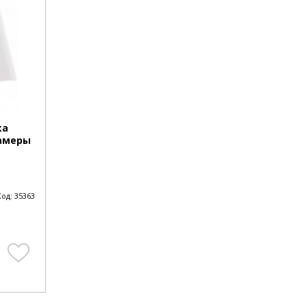
ка
амеры
Код:
35363