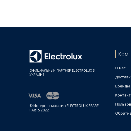
Цены на Плафоны для холодильника
Товар
Electrolux 2234305023 Корпус плафона лампы дл
Electrolux 2914824012 Крышка лампы для мороз
Ком
О нас
ОФИЦИАЛЬНЫЙ ПАРТНЕР ELECTROLUX В
УКРАИНЕ
Доставк
Бренды
Контак
Пользов
© Интернет-магазин ELECTROLUX SPARE
PARTS 2022
Обратна