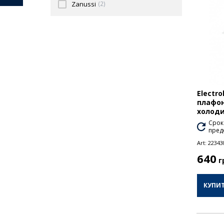
Zanussi
(2)
Electro
плафо
холод
Срок
пред
Art:
22343
640
г
КУПИ