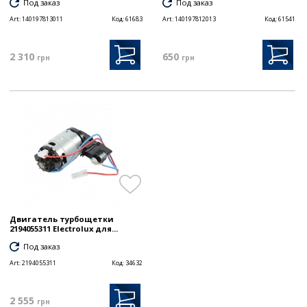
Под заказ
Под заказ
Art:
140197813011
Код:
61683
Art:
140197812013
Код:
61541
2 310
650
грн
грн
Двигатель турбощетки
2194055311 Electrolux для...
Под заказ
Art:
2194055311
Код:
34632
2 555
грн