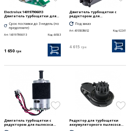
Electrolux 140197906013
Двигатель турбощетки с
Двигатель турбощетки для...
редуктором для...
Срок поставки до 3 недель (по
Под заказ
предоплате)
Art:
4055838652
Код:
62241
Art:
140197906013
Код:
44563
4 615
грн
1 650
грн
Двигатель турбощетки с
Редуктор для турбощетки
редуктором для пылесоса...
аккумуляторного пылесоса...