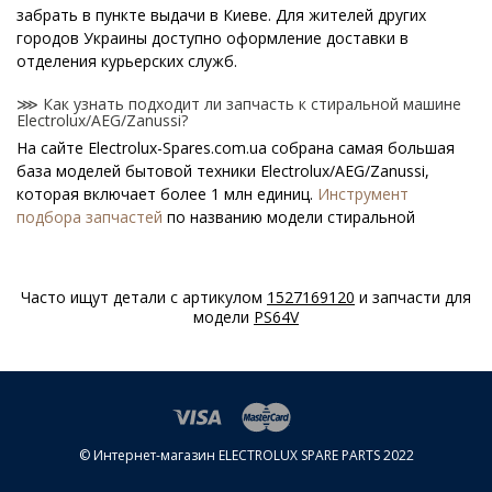
забрать в пункте выдачи в Киеве. Для жителей других
городов Украины доступно оформление доставки в
отделения курьерских служб.
⋙ Как узнать подходит ли запчасть к стиральной машине
Electrolux/AEG/Zanussi?
На сайте Electrolux-Spares.com.ua собрана самая большая
база моделей бытовой техники Electrolux/AEG/Zanussi,
которая включает более 1 млн единиц.
Инструмент
подбора запчастей
по названию модели стиральной
машины поможет найти нужную деталь.
⋙ Как узнать модель стиральной машины
Часто ищут детали с артикулом
1527169120
и запчасти для
Electrolux/AEG/Zanussi?
модели
PS64V
Специальная наклейка производителя с названием модели
и другими параметрами - шильдик находится на корпусе
стиральной машины Electrolux/AEG/Zanussi.
⋙ Сколько стоит Сетевые фильтры для стиральных машин
Electrolux/AEG/Zanussi?
© Интернет-магазин ELECTROLUX SPARE PARTS 2022
На нашем сайте можно купить оригинальные Сетевые
фильтры для стиральных машин Electrolux/AEG/Zanussi по