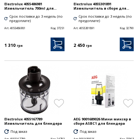
Electrolux 4055486981
Electrolux 4055301891
Измельчитель 700ml для...
Измельчитель в сборе для...
Срок поставки до 3 недель (по
Срок поставки до 3 недель (по
предоплате)
предоплате)
Art:
4055486981
Код:
37251
Art:
4055301891
Код:
32790
1 310
2 450
грн
грн
Electrolux 4055167789
AEG 9001689026 Мини миксер в
Измельчитель для блендера
сборе ASBC1 для блендера
Под заказ
Под заказ
Art:
4055167789
Код:
24783
Art:
9001689026
Код:
32963