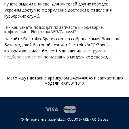
пункте выдачи в Киеве. Для жителей других городов
Украины доступно оформление доставки в отделения
курьерских служб.
⋙ Как узнать подходит ли запчасть к кофеварке,
кофемашине Electrolux/AEG/Zanussi?
На сайте Electrolux-Spares.com.ua собрана самая большая
база моделей бытовой техники Electrolux/AEG/Zanussi,
которая включает более 1 млн единиц.
Инструмент
подбора запчастей
по названию модели кофеварки,
кофемашины поможет найти нужную деталь.
⋙ Как узнать модель кофеварки, кофемашины
Часто ищут детали с артикулом
2426448045
и запчасти для
Electrolux/AEG/Zanussi?
модели
RKK501101X
Специальная наклейка производителя с названием модели
и другими параметрами - шильдик находится на корпусе
кофеварки, кофемашины Electrolux/AEG/Zanussi.
⋙ Сколько стоит Запчасти для кофеварок и кофемашин
Electrolux/AEG/Zanussi?
© Интернет-магазин ELECTROLUX SPARE PARTS 2022
На нашем сайте можно купить оригинальные Запчасти для
кофеварок и кофемашин Electrolux/AEG/Zanussi по