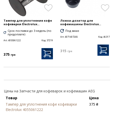
Тампер для уплотнения кофе
Ложка-дозатор для
кофеварки Electrolux...
кофемашины Electrolux...
Срок поставки до 3 недель (по
Под заказ
предоплате)
Art:
4071407268
Код:
46317
Art:
4055061222
Код:
37219
315
грн
375
грн
Цены на Запчасти для кофеварок и кофемашин AEG
Товар
Цена
Тампер для уплотнения кофе кофеварки
375 ₴
Electrolux 4055061222