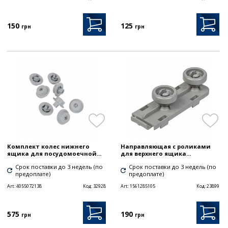
150
125
грн
грн
Комплект колес нижнего
Направляющая с роликами
ящика для посудомоечной...
для верхнего ящика...
Срок поставки до 3 недель (по
Срок поставки до 3 недель (по
предоплате)
предоплате)
Art:
4055072138
Код:
32928
Art:
1561285105
Код:
23899
575
190
грн
грн