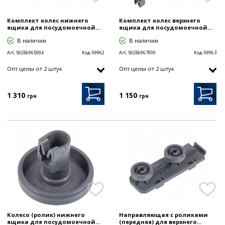
Комплект колес нижнего
Комплект колес верхнего
ящика для посудомоечной...
ящика для посудомоечной...
В наличии
В наличии
Art:
50286965004
Код:
09962
Art:
50286967000
Код:
09963
Опт цены от 2 штук
Опт цены от 2 штук
1 310
1 150
грн
грн
Колесо (ролик) нижнего
Направляющая с роликами
ящика для посудомоечной...
(передняя) для верхнего...