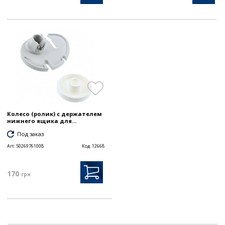
Колесо (ролик) с держателем
нижнего ящика для...
Под заказ
Art:
50269761008
Код:
12668
170
грн