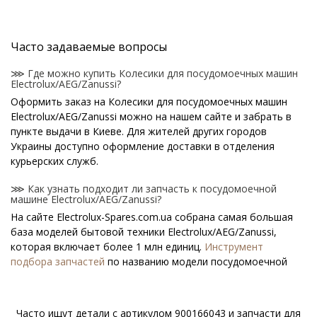
Часто задаваемые вопросы
⋙ Где можно купить Колесики для посудомоечных машин
Electrolux/AEG/Zanussi?
Оформить заказ на Колесики для посудомоечных машин
Electrolux/AEG/Zanussi можно на нашем сайте и забрать в
пункте выдачи в Киеве. Для жителей других городов
Украины доступно оформление доставки в отделения
курьерских служб.
⋙ Как узнать подходит ли запчасть к посудомоечной
машине Electrolux/AEG/Zanussi?
На сайте Electrolux-Spares.com.ua собрана самая большая
база моделей бытовой техники Electrolux/AEG/Zanussi,
которая включает более 1 млн единиц.
Инструмент
подбора запчастей
по названию модели посудомоечной
машины поможет найти нужную деталь.
⋙ Как узнать модель посудомоечной машины
Часто ищут детали с артикулом
900166043
и запчасти для
Electrolux/AEG/Zanussi?