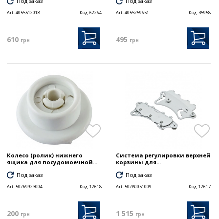
Под заказ
Под заказ
Art:
4055512018
Код:
62264
Art:
4055259651
Код:
35958
610
495
грн
грн
Колесо (ролик) нижнего
Система регулировки верхней
ящика для посудомоечной...
корзины для...
Под заказ
Под заказ
Art:
50269923004
Код:
12618
Art:
50280051009
Код:
12617
200
1 515
грн
грн