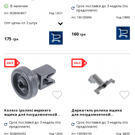
В наличии
Срок поставки до 3 недель (по
предоплате)
Art:
50286964007
Код:
12621
Art:
1561285006
Код:
23898
Опт цены от 2 штук
160
грн
175
грн
Колесо (ролик) верхнего
Держатель ролика ящика
ящика для посудомоечной...
для посудомоечной...
Срок поставки до 3 недель (по
Срок поставки до 3 недель (по
предоплате)
предоплате)
Art:
50286966002
Код:
12666
Art:
1509560106
Код:
34600