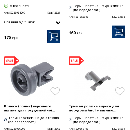
В наявності
Термін постачання до 3 тижнів
(по передоплаті)
Art:
50286964007
Код:
12621
Art:
1561285006
Код:
23898
Опт цiни від 2 штук
160
грн
175
грн
Колесо (ролик) верхнього
Тримач ролика ящика для
ящика для посудомийної...
посудомийної машини...
Термін постачання до 3 тижнів
Термін постачання до 3 тижнів
(по передоплаті)
(по передоплаті)
Art:
50286966002
Код:
12666
Art:
1509560106
Код:
34600