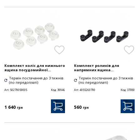
Комплект коліс для нижнього
Комплект роликів для
ящика посудомийної...
напрямних ящика...
Термін постачання до 3 тижнів
Термін постачання до 3 тижнів
(по передоплаті)
(по передоплаті)
Art:
50279059005
Код:
39946
Art:
4055260790
Код:
37089
1 640
560
грн
грн