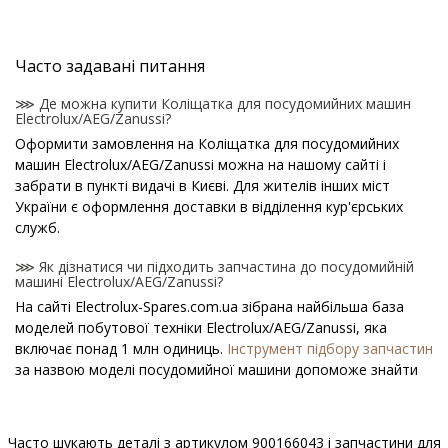
Часто задавані питання
⋙ Де можна купити Коліщатка для посудомийних машин
Electrolux/AEG/Zanussi?
Оформити замовлення на Коліщатка для посудомийних
машин Electrolux/AEG/Zanussi можна на нашому сайті і
забрати в пункті видачі в Києві. Для жителів інших міст
України є оформлення доставки в відділення кур'єрських
служб.
⋙ Як дізнатися чи підходить запчастина до посудомийній
машині Electrolux/AEG/Zanussi?
На сайті Electrolux-Spares.com.ua зібрана найбільша база
моделей побутової техніки Electrolux/AEG/Zanussi, яка
включає понад 1 млн одиниць.
Інструмент підбору запчастин
за назвою моделі посудомийної машини допоможе знайти
потрібну деталь.
⋙ Як дізнатися модель посудомийної машини
Часто шукають деталі з артикулом
900166043
і запчастини для
Electrolux/AEG/Zanussi?