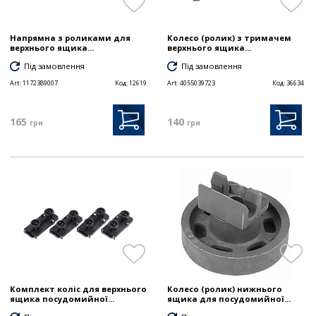
Напрямна з роликами для
Колесо (ролик) з тримачем
верхнього ящика...
верхнього ящика...
Під замовлення
Під замовлення
Art:
1172389007
Код:
12619
Art:
4055039723
Код:
36634
165
140
грн
грн
Комплект коліс для верхнього
Колесо (ролик) нижнього
ящика посудомийної...
ящика для посудомийної...