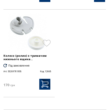
Колесо (ролик) з тримачем
нижнього ящика...
Під замовлення
Art:
50269761008
Код:
12668
170
грн