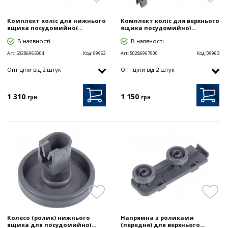
Комплект коліс для нижнього
Комплект коліс для верхнього
ящика посудомийної...
ящика посудомийної...
В наявності
В наявності
Art:
50286965004
Код:
09962
Art:
50286967000
Код:
09963
Опт цiни від 2 штук
Опт цiни від 2 штук
1 310
1 150
грн
грн
Колесо (ролик) нижнього
Напрямна з роликами
ящика для посудомийної...
(передня) для верхнього...