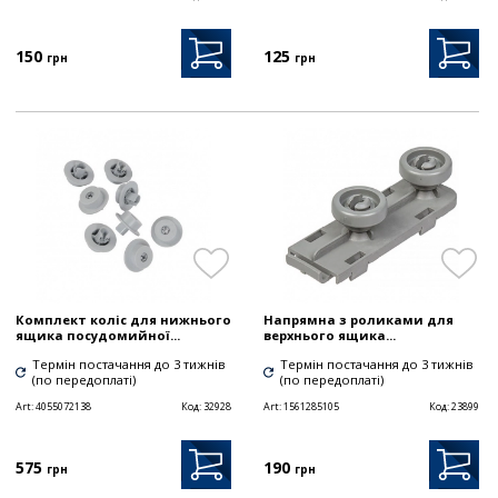
150
125
грн
грн
Комплект коліс для нижнього
Напрямна з роликами для
ящика посудомийної...
верхнього ящика...
Термін постачання до 3 тижнів
Термін постачання до 3 тижнів
(по передоплаті)
(по передоплаті)
Art:
4055072138
Код:
32928
Art:
1561285105
Код:
23899
575
190
грн
грн