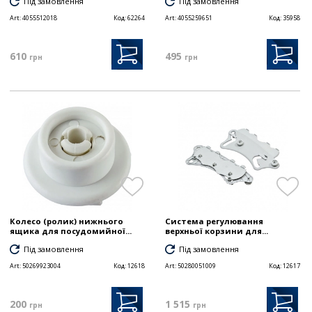
Під замовлення
Під замовлення
Art:
4055512018
Код:
62264
Art:
4055259651
Код:
35958
610
495
грн
грн
Колесо (ролик) нижнього
Система регулювання
ящика для посудомийної...
верхньої корзини для...
Під замовлення
Під замовлення
Art:
50269923004
Код:
12618
Art:
50280051009
Код:
12617
200
1 515
грн
грн