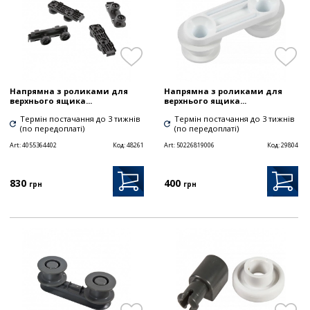
Напрямна з роликами для
Напрямна з роликами для
верхнього ящика...
верхнього ящика...
Термін постачання до 3 тижнів
Термін постачання до 3 тижнів
(по передоплаті)
(по передоплаті)
Art:
4055364402
Код:
48261
Art:
50226819006
Код:
29804
830
400
грн
грн