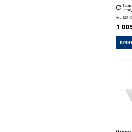
Термі
перед
Art:
22347
1 00
КУПИ
Панель