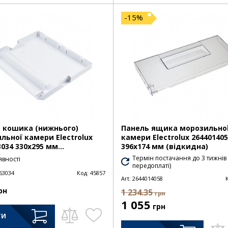
-15%
 кошика (нижнього)
Панель ящика морозильно
льної камери Electrolux
камери Electrolux 26440140
034 330х295 мм...
396х174 мм (відкидна)
Термін постачання до 3 тижнів
явності
передоплаті)
63034
Код:
45857
Art:
2644014058
рн
1 234.35
грн
1 055
грн
ТИ