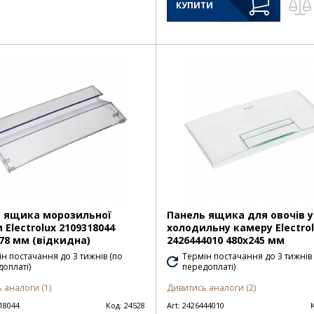
КУПИТИ
 ящика морозильної
Панель ящика для овочів у
 Electrolux 2109318044
холодильну камеру Electro
178 мм (відкидна)
2426444010 480х245 мм
н постачання до 3 тижнів (по
Термін постачання до 3 тижнів
оплаті)
передоплаті)
 аналоги (1)
Дивитись аналоги (2)
18044
Код:
24528
Art:
2426444010