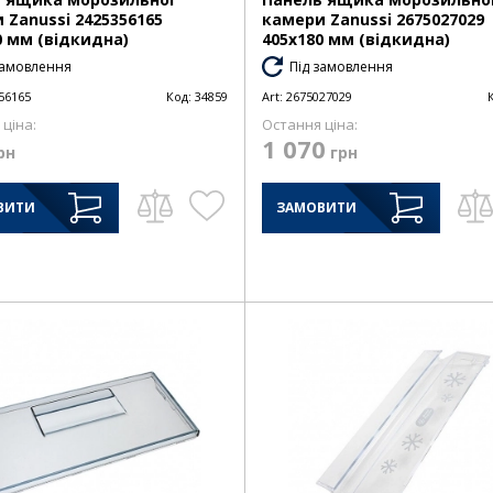
 Zanussi 2425356165
камери Zanussi 2675027029
0 мм (відкидна)
405х180 мм (відкидна)
замовлення
Під замовлення
56165
Код:
34859
Art:
2675027029
ціна:
Остання ціна:
1 070
рн
грн
ВИТИ
ЗАМОВИТИ