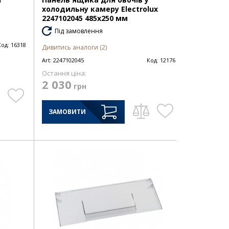
холодильну камеру Electrolux
2247102045 485х250 мм
Під замовлення
Код:
16318
Дивитись аналоги (2)
Art:
2247102045
Код:
12176
Остання ціна:
2 030
грн
ЗАМОВИТИ