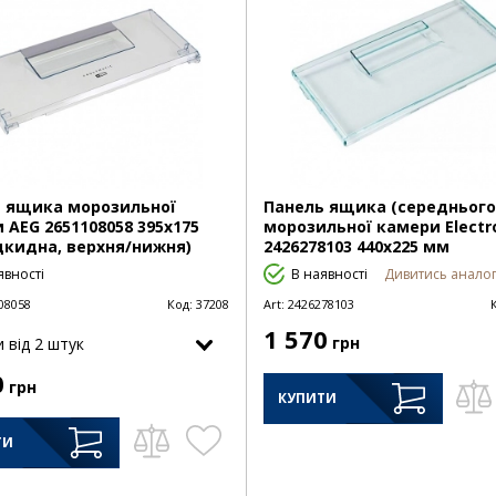
 ящика морозильної
Панель ящика (середнього
 AEG 2651108058 395х175
морозильної камери Electr
дкидна, верхня/нижня)
2426278103 440х225 мм
явності
В наявності
Дивитись аналог
08058
Код:
37208
Art:
2426278103
1 570
грн
и від 2 штук
0
грн
КУПИТИ
ТИ