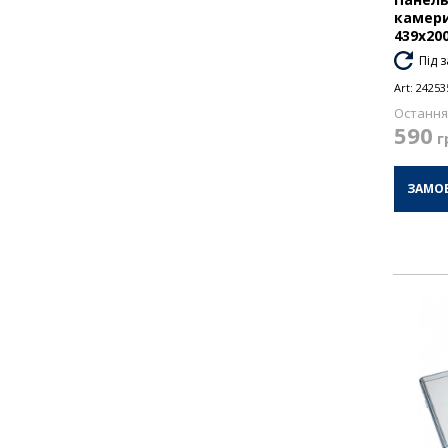
камери
439х20
Під 
Art:
24253
Остання 
590
г
ЗАМО