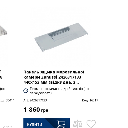
ї
Панель ящика морозильної
58
камери Zanussi 2426317133
440х153 мм (відкидна, з...
 (по
Термін постачання до 3 тижнів (по
передоплаті)
Код:
35411
Art:
2426317133
Код:
16317
1 860
грн
КУПИТИ