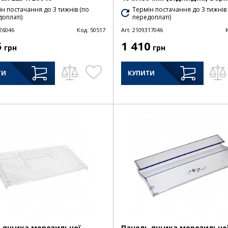
н постачання до 3 тижнів (по
Термін постачання до 3 тижнів
оплаті)
передоплаті)
26046
Код:
50517
Art:
2109317046
5
1 410
грн
грн
ТИ
КУПИТИ
 ящика морозильної
Панель ящика морозильно