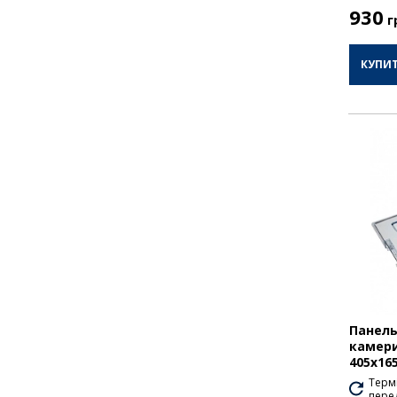
930
г
КУПИ
Панель
камери
405х16
Термі
перед