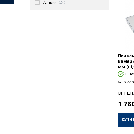
Zanussi
(24)
Панель
камери
мм (ві
В на
Art:
26511
Опт цiн
1 78
КУПИ