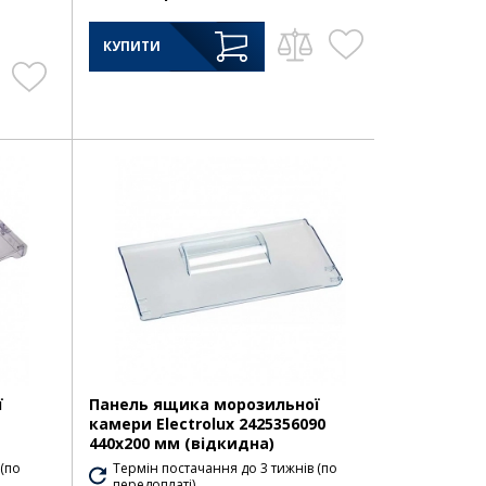
КУПИТИ
ї
Панель ящика морозильної
камери Electrolux 2425356090
440х200 мм (відкидна)
 (по
Термін постачання до 3 тижнів (по
передоплаті)