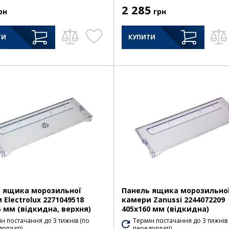
2 285
рн
грн
ТИ
КУПИТИ
 ящика морозильної
Панель ящика морозильно
 Electrolux 2271049518
камери Zanussi 2244072209
5 мм (відкидна, верхня)
405х160 мм (відкидна)
н постачання до 3 тижнів (по
Термін постачання до 3 тижнів
оплаті)
передоплаті)