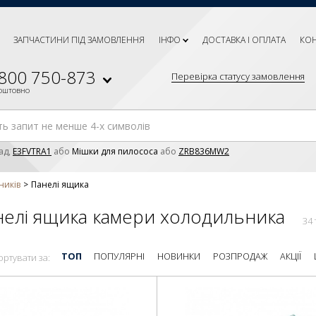
ЗАПЧАСТИНИ ПІД ЗАМОВЛЕННЯ
ІНФО
ДОСТАВКА І ОПЛАТА
КО
 800 750-873
Перевірка статусу замовлення
коштовно
ад,
E3FVTRA1
або
Мішки для пилососа
або
ZRB836MW2
ників
Панелі ящика
елі ящика камери холодильника
34
ТОП
ПОПУЛЯРНІ
НОВИНКИ
РОЗПРОДАЖ
АКЦІЇ
ортувати за: