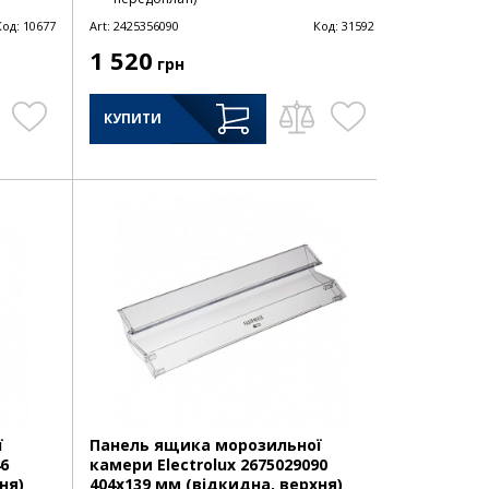
Код:
10677
Art:
2425356090
Код:
31592
1 520
грн
КУПИТИ
ї
Панель ящика морозильної
46
камери Electrolux 2675029090
ня)
404х139 мм (відкидна, верхня)