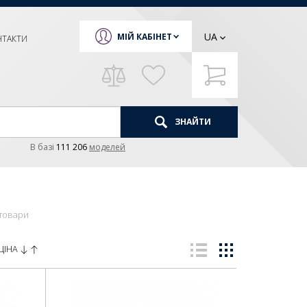
UA
МІЙ КАБІНЕТ
НТАКТИ
ЗНАЙТИ
В базi
111 206
моделей
 товари
ЦІНА