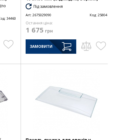
 (по
Під замовлення
Art:
2675029090
Код:
25804
Код:
34460
Остання ціна:
1 675
грн
ЗАМОВИТИ
ї
Панель ящика для овочів у