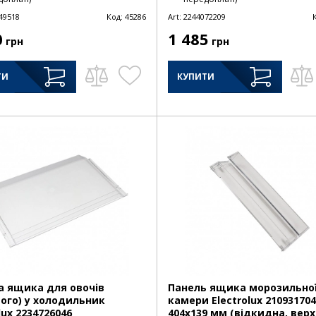
49518
Код:
45286
Art:
2244072209
0
1 485
грн
грн
ТИ
КУПИТИ
 ящика для овочів
Панель ящика морозильно
ого) у холодильник
камери Electrolux 21093170
lux 2234726046
404х139 мм (відкидна, верх