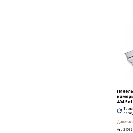
Панель
камери
404.5х
Термі
перед
Дивитись
Art:
21093