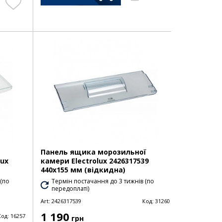
Панель ящика морозильної
lux
камери Electrolux 2426317539
440х155 мм (відкидна)
 (по
Термін постачання до 3 тижнів (по
передоплаті)
Art:
2426317539
Код:
31260
1 190
Код:
16257
грн