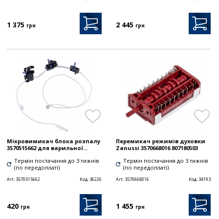
1 375
2 445
грн
грн
Мікровимикач блока розпалу
Перемикач режимів духовки
3570515662 для варильної...
Zanussi 3570668016 807180503
Термін постачання до 3 тижнів
Термін постачання до 3 тижнів
(по передоплаті)
(по передоплаті)
Art:
3570515662
Код:
36226
Art:
3570668016
Код:
34193
420
1 455
грн
грн