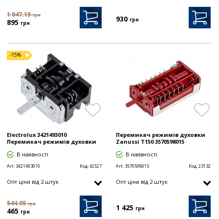
1 047.15
грн
930
грн
895
грн
-15%
Electrolux 3421493010
Перемикач режимів духовки
Перемикач режимів духовки
Zanussi T150 3570598015
В наявності
В наявності
Art:
3421493010
Код:
42527
Art:
3570598015
Код:
23132
Опт цiни від 2 штук
Опт цiни від 2 штук
544.05
грн
1 425
грн
465
грн