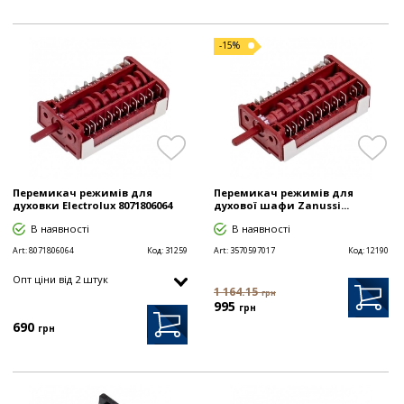
-15%
Перемикач режимів для
Перемикач режимів для
духовки Electrolux 8071806064
духової шафи Zanussi...
В наявності
В наявності
Art:
8071806064
Код:
31259
Art:
3570597017
Код:
12190
Опт цiни від 2 штук
1 164.15
грн
995
грн
690
грн