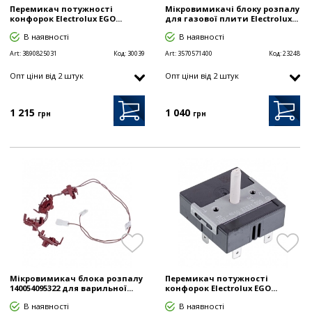
Перемикач потужності
Мікровимикачі блоку розпалу
конфорок Electrolux EGO...
для газової плити Electrolux...
В наявності
В наявності
Art:
3890825031
Код:
30039
Art:
3570571400
Код:
23248
Опт цiни від 2 штук
Опт цiни від 2 штук
1 215
1 040
грн
грн
Мікровимикач блока розпалу
Перемикач потужності
140054095322 для варильної...
конфорок Electrolux EGO...
В наявності
В наявності