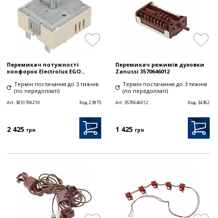
Перемикач потужності
Перемикач режимів духовки
конфорок Electrolux EGO...
Zanussi 3570646012
Термін постачання до 3 тижнів
Термін постачання до 3 тижнів
(по передоплаті)
(по передоплаті)
Art:
3051706210
Код:
23975
Art:
3570646012
Код:
34362
2 425
1 425
грн
грн