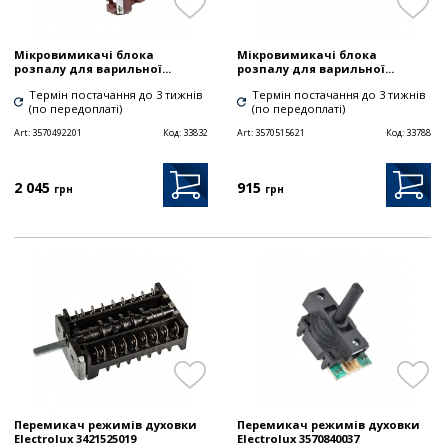
Мікровимикачі блока
Мікровимикачі блока
розпалу для варильної...
розпалу для варильної...
Термін постачання до 3 тижнів
Термін постачання до 3 тижнів
(по передоплаті)
(по передоплаті)
Art:
3570492201
Код:
33832
Art:
3570515621
Код:
33788
2 045
915
грн
грн
Перемикач режимів духовки
Перемикач режимів духовки
Electrolux 3421525019
Electrolux 3570840037