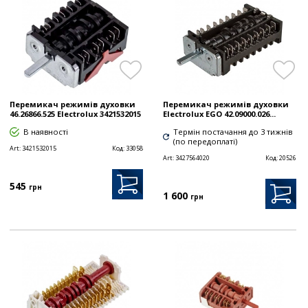
Перемикач режимів духовки
Перемикач режимів духовки
46.26866.525 Electrolux 3421532015
Electrolux EGO 42.09000.026...
В наявності
Термін постачання до 3 тижнів
(по передоплаті)
Art:
3421532015
Код:
33058
Art:
3427564020
Код:
20526
545
грн
1 600
грн