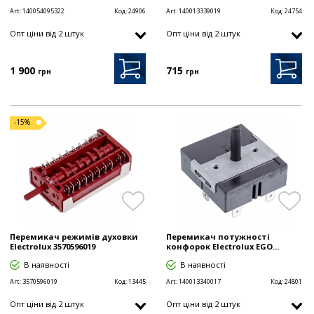
Art:
140054095322
Код:
24906
Art:
140013339019
Код:
24754
Опт цiни від 2 штук
Опт цiни від 2 штук
1 900
715
грн
грн
-15%
Перемикач режимів духовки
Перемикач потужності
Electrolux 3570596019
конфорок Electrolux EGO...
В наявності
В наявності
Art:
3570596019
Код:
13445
Art:
140013340017
Код:
24801
Опт цiни від 2 штук
Опт цiни від 2 штук