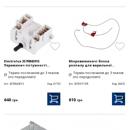
Electrolux 3570843015
Мікровимикачі блока
Перемикач потужності...
розпалу для варильної...
Термін постачання до 3 тижнів
Термін постачання до 3 тижнів
(по передоплаті)
(по передоплаті)
Art:
3570843015
Код:
41753
Art:
3570571376
Код:
34472
640
610
грн
грн