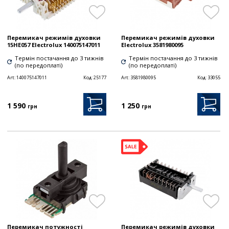
Перемикач режимів духовки
Перемикач режимів духовки
15HE057 Electrolux 140075147011
Electrolux 3581980095
Термін постачання до 3 тижнів
Термін постачання до 3 тижнів
(по передоплаті)
(по передоплаті)
Art:
140075147011
Код:
25177
Art:
3581980095
Код:
33055
1 590
1 250
грн
грн
Перемикач потужності
Перемикач режимів духовки