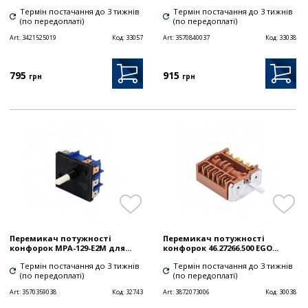
Термін постачання до 3 тижнів
Термін постачання до 3 тижнів
(по передоплаті)
(по передоплаті)
Art:
3421525019
Код:
33057
Art:
3570840037
Код:
33038
795
915
грн
грн
Перемикач потужності
Перемикач потужності
конфорок MPA-129-E2M для...
конфорок 46.27266.500 EGO...
Термін постачання до 3 тижнів
Термін постачання до 3 тижнів
(по передоплаті)
(по передоплаті)
Art:
3570359038
Код:
32743
Art:
3872073006
Код:
30038