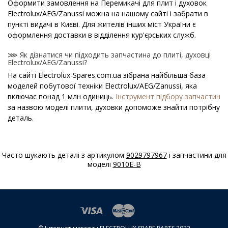
Оформити замовлення на Перемикачі для плит і духовок
Electrolux/AEG/Zanussi можна на нашому сайті і забрати в
пункті видачі в Києві. Для жителів інших міст України є
оформлення доставки в відділення кур'єрських служб.
⋙ Як дізнатися чи підходить запчастина до плиті, духовці
Electrolux/AEG/Zanussi?
На сайті Electrolux-Spares.com.ua зібрана найбільша база
моделей побутової техніки Electrolux/AEG/Zanussi, яка
включає понад 1 млн одиниць.
Інструмент підбору запчастин
за назвою моделі плити, духовки допоможе знайти потрібну
деталь.
⋙ Як дізнатися модель плити, духовки
Electrolux/AEG/Zanussi?
Часто шукають деталі з артикулом
9029797967
і запчастини для
Спеціальна наклейка виробника з назвою моделі і іншими
моделі
9010E-B
параметрами - шильдик знаходиться на корпусі плити,
духовки Electrolux/AEG/Zanussi.
⋙ Скільки коштує Перемикачі для плит і духовок
Electrolux/AEG/Zanussi?
На нашому сайті можна купити оригінальні Перемикачі для