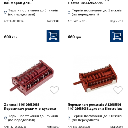
конфорок для...
Electrolux 3421527015
Термін постачання до 3 тижнів
Термін постачання до 3 тижнів
(по передоплаті)
(по передоплаті)
Art:
3570834014
Код:
21340
Art:
3421527015
Код:
25810
600
660
грн
грн
Zanussi 140126652035
Перемикач режимів A12665501
Перемикач режимів духовки
140126655038 духовки Electrolux
Термін постачання до 3 тижнів
Термін постачання до 3 тижнів
(по передоплаті)
(по передоплаті)
Art:
140126652035
Код:
45667
Art:
140126655038
Код:
36594