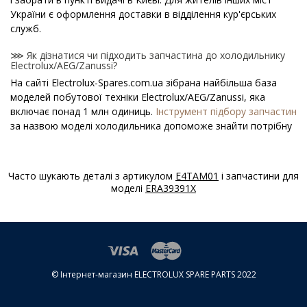
України є оформлення доставки в відділення кур'єрських
служб.
⋙ Як дізнатися чи підходить запчастина до холодильнику
Electrolux/AEG/Zanussi?
На сайті Electrolux-Spares.com.ua зібрана найбільша база
моделей побутової техніки Electrolux/AEG/Zanussi, яка
включає понад 1 млн одиниць.
Інструмент підбору запчастин
за назвою моделі холодильника допоможе знайти потрібну
деталь.
⋙ Як дізнатися модель холодильника
Часто шукають деталі з артикулом
E4TAM01
і запчастини для
Electrolux/AEG/Zanussi?
моделі
ERA39391X
Спеціальна наклейка виробника з назвою моделі і іншими
параметрами - шильдик знаходиться на корпусі
холодильника Electrolux/AEG/Zanussi.
⋙ Скільки коштує Кришки фреш зони для холодильника
Electrolux/AEG/Zanussi?
© Інтернет-магазин ELECTROLUX SPARE PARTS 2022
На нашому сайті можна купити оригінальні Кришки фреш
зони для холодильника Electrolux/AEG/Zanussi за
конкурентними цінами.