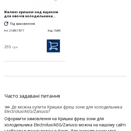
Жалюзі кришки над ящиком
для овочів холодильника...
Під замовлення
Art:
2149617017
Код:
15496
255
грн
Часто задавані питання
⋙ Де можна купити Кришки фреш зони для холодильника
Electrolux/AEG/Zanussi?
Оформити замовлення на Кришки фреш зони для
холодильника Electrolux/AEG/Zanussi можна на нашому сайті
і забрати в пункті видачі в Києві. Для жителів інших міст