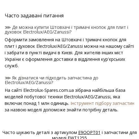
Часто задавані питання
⋙ Де можна купити Штовхачі і тримачі кнопок для плит і
духовок Electrolux/AEG/Zanussi?
Оформити замовлення на Штовхачі і тримачі кнопок для
плит і духовок Electrolux/AEG/Zanussi можна на нашому сайті
і забрати в пункті видачі в Києві. Для жителів інших міст
України є оформлення доставки в відділення кур'єрських
служб.
⋙ Як дізнатися чи підходить запчастина до
Electrolux/AEG/Zanussi?
На сайті Electrolux-Spares.com.ua зібрана найбільша база
моделей побутової техніки Electrolux/AEG/Zanussi, яка
включає понад 1 млн одиниць.
Інструмент підбору запчастин
за назвою моделі допоможе знайти потрібну деталь.
⋙ Як дізнатися модель Electrolux/AEG/Zanussi?
Спеціальна наклейка виробника з назвою моделі і іншими
Часто шукають деталі з артикулом
E9OOPT01
і запчастини для
параметрами - шильдик знаходиться на корпусі
моделі
EWT1255