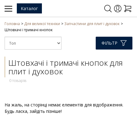
Каталог
Головна
Для великої техніки
Запчастини для плит і духовок
Штовхачі і тримачі кнопок
ФІЛЬТР
Штовхачі і тримачі кнопок для
плит і духовок
0 товарів
На жаль, на сторінці немає елементів для відображення.
Будь ласка, зайдіть пізніше!