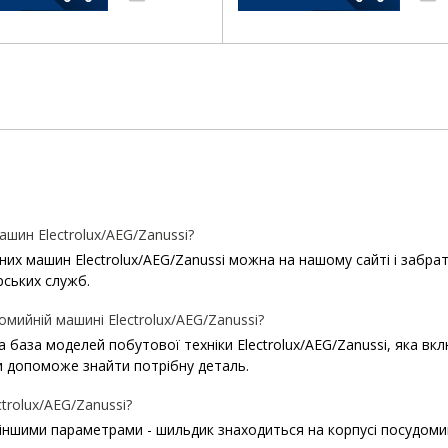
ин Electrolux/AEG/Zanussi?
машин Electrolux/AEG/Zanussi можна на нашому сайті і забрати в
рських служб.
мийній машині Electrolux/AEG/Zanussi?
ша база моделей побутової техніки Electrolux/AEG/Zanussi, яка в
 допоможе знайти потрібну деталь.
rolux/AEG/Zanussi?
 іншими параметрами - шильдик знаходиться на корпусі посудомий