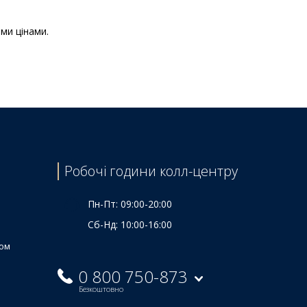
ми цінами.
Ціна
815 ₴
3195 ₴
2260 ₴
920 ₴
2720 ₴
Робочі години колл-центру
Пн-Пт: 09:00-20:00
Сб-Нд: 10:00-16:00
ком
0 800 750-873
Безкоштовно