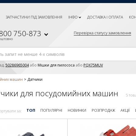
ЗАПЧАСТИНИ ПІД ЗАМОВЛЕННЯ
ІНФО
ДОСТАВКА І ОПЛАТА
КО
 800 750-873
Перевірка статусу замовлення
коштовно
ад,
50286965004
або
Мішки для пилососа
або
PQX75MUV
ийних машин
Датчики
тчики для посудомийних машин
5 тов
ТОП
ПОПУЛЯРНІ
НОВИНКИ
РОЗПРОДАЖ
АКЦІЇ
ортувати за: