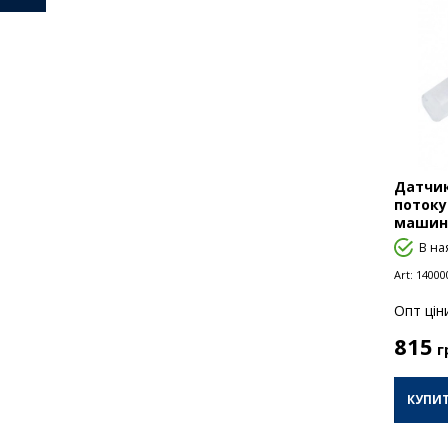
Датчик
потоку
машини
В на
Art:
14000
Опт цiн
815
г
КУПИ