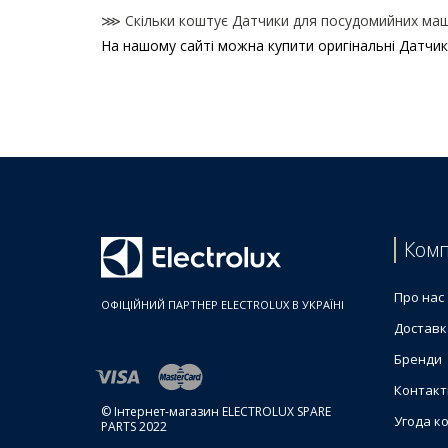
⋙ Скільки коштує Датчики для посудомийних маши
На нашому сайті можна купити оригінальні Датчик
Ціни на Датчики для посудомийних машин
Товар
Датчик контроля прозорості потоку для посудом
Датчик контроля прозорості потоку посудомийно
Датчик температури води NTC і контроля прозоро
Датчик температури води для посудомийної маши
Датчик контроля прозорості потоку посудомийно
Комп
Про нас
ОФІЦІЙНИЙ ПАРТНЕР ELECTROLUX В УКРАЇНІ
Доставк
Бренди
Контакт
© Інтернет-магазин ELECTROLUX SPARE
Угода к
PARTS 2022