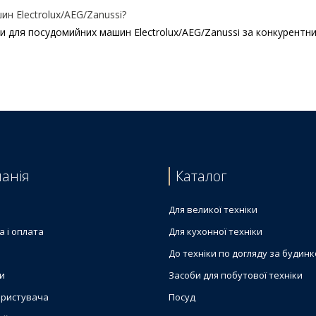
н Electrolux/AEG/Zanussi?
и для посудомийних машин Electrolux/AEG/Zanussi за конкурентни
ийної машини Electrolux 140000401095
ї машини Elecrtolux 1113160004
сті води Electrolux 1113369001
ни Electrolux 4055410999
ї машини Elecrtolux 1113368003
анія
Каталог
Для великої техніки
а і оплата
Для кухонної техніки
До техніки по догляду за будин
и
Засоби для побутової техніки
ористувача
Посуд