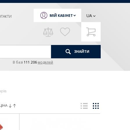
UA
МІЙ КАБІНЕТ
НТАКТИ
ЗНАЙТИ
В базi
111 206
моделей
арів
ЦІНА