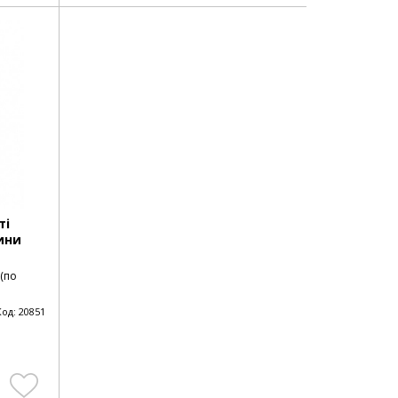
ті
ини
 (по
Код:
20851