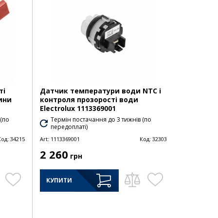
ті
Датчик температури води NTC і
ини
контроля прозорості води
Electrolux 1113369001
 (по
Термін постачання до 3 тижнів (по
передоплаті)
Код:
34215
Art:
1113369001
Код:
32303
2 260
грн
КУПИТИ