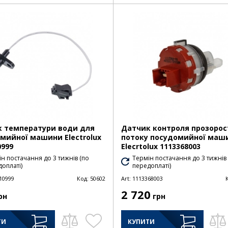
 температури води для
Датчик контроля прозорос
мийної машини Electrolux
потоку посудомийної маш
0999
Elecrtolux 1113368003
н постачання до 3 тижнів (по
Термін постачання до 3 тижнів
оплаті)
передоплаті)
10999
Код:
50602
Art:
1113368003
2 720
рн
грн
ТИ
КУПИТИ