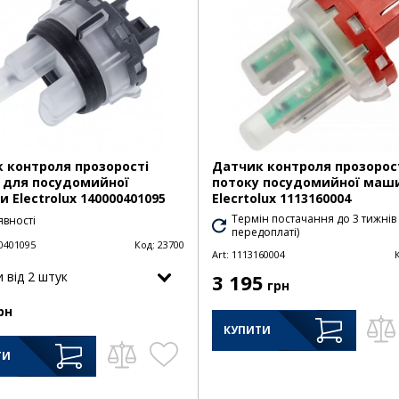
 контроля прозорості
Датчик контроля прозорос
 для посудомийної
потоку посудомийної маш
 Electrolux 140000401095
Elecrtolux 1113160004
Термін постачання до 3 тижнів
явності
передоплаті)
0401095
Код:
23700
Art:
1113160004
и від 2 штук
3 195
грн
рн
КУПИТИ
ТИ