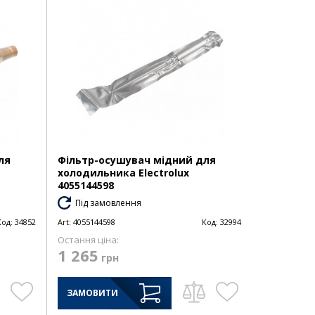
ля
Фільтр-осушувач мідний для
холодильника Electrolux
4055144598
Під замовлення
Код:
34852
Art:
4055144598
Код:
32994
Остання ціна:
1 265
грн
ЗАМОВИТИ