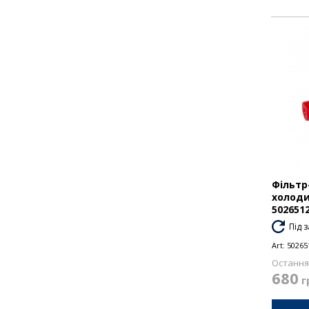
Фільтр
холоди
502651
Під 
Art:
50265
Остання 
680
г