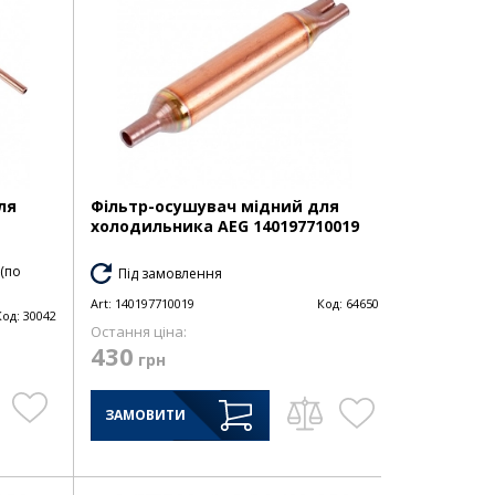
ля
Фільтр-осушувач мідний для
холодильника AEG 140197710019
 (по
Під замовлення
Art:
140197710019
Код:
64650
Код:
30042
Остання ціна:
430
грн
ЗАМОВИТИ