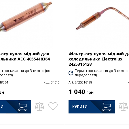
-осушувач мідний для
Фільтр-осушувач мідний д
льника AEG 4055418364
холодильника Electrolux
2425316128
н постачання до 3 тижнів (по
Термін постачання до 3 тижнів
оплаті)
передоплаті)
18364
Код:
34610
Art:
2425316128
1 040
рн
грн
ТИ
КУПИТИ