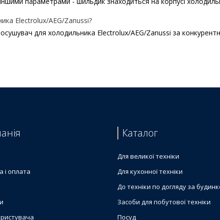
іншими параметрами - шильдик знаходиться на корпусі холодильни
ка Electrolux/AEG/Zanussi?
осушувач для холодильника Electrolux/AEG/Zanussi за конкурентн
055418364
olux 2425316128
140197710019
055479572
olux 2425315104
анія
Каталог
olux 4055144598
olux 50265120001
Для великої техніки
а і оплата
Для кухонної техніки
До техніки по догляду за будин
и
Засоби для побутової техніки
ористувача
Посуд