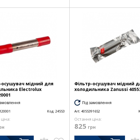
-осушувач мідний для
Фільтр-осушувач мідний д
льника Electrolux
холодильника Zanussi 4055
20001
замовлення
Під замовлення
120001
Код:
24553
Art:
4055391652
ціна:
Остання ціна:
825
рн
грн