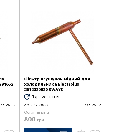
ля
Фільтр осушувач мідний для
391652
холодильника Electrolux
2612020020 3WAYS
Під замовлення
Код:
26066
Art:
2612020020
Код:
25062
Остання ціна:
800
грн