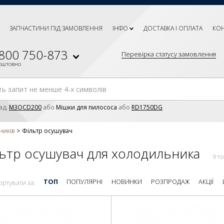
ЗАПЧАСТИНИ ПІД ЗАМОВЛЕННЯ
ІНФО
ДОСТАВКА І ОПЛАТА
КО
 800 750-873
Перевірка статусу замовлення
коштовно
ад,
M3OCD200
або
Мішки для пилососа
або
RD1750DG
ників
Фільтр осушувач
ьтр осушувач для холодильника
9 т
ТОП
ПОПУЛЯРНІ
НОВИНКИ
РОЗПРОДАЖ
АКЦІЇ
ортувати за: