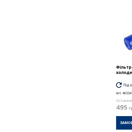
Фільтр
холоди
Під 
Art:
40554
Остання 
495
г
ЗАМО