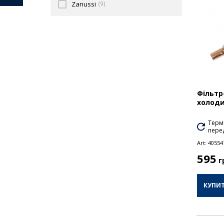
Zanussi
(9)
Фільтр
холоди
Термі
перед
Art:
40554
595
г
КУПИ