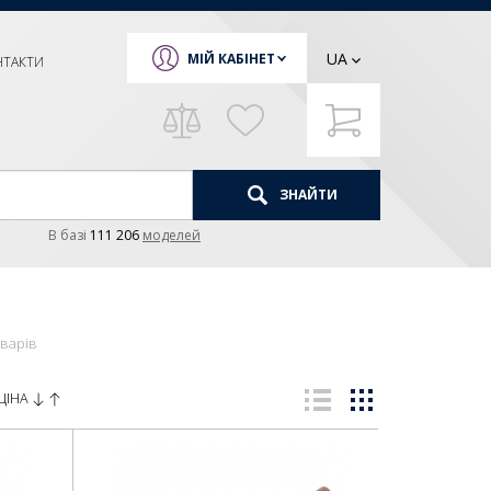
UA
МІЙ КАБІНЕТ
НТАКТИ
ЗНАЙТИ
В базi
111 206
моделей
оварів
ЦІНА