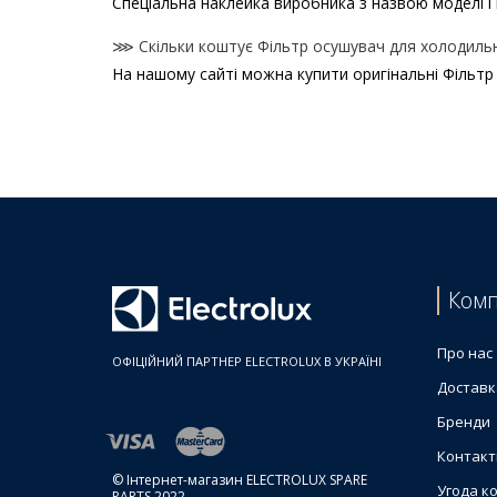
Спеціальна наклейка виробника з назвою моделі і 
⋙ Скільки коштує Фільтр осушувач для холодильни
На нашому сайті можна купити оригінальні Фільтр 
Ціни на Фільтр осушувач для холодильника
Товар
Фільтр-осушувач мідний для холодильника AEG 4
Фільтр-осушувач мідний для холодильника Electr
Фільтр-осушувач мідний для холодильника AEG 
Фільтр-осушувач мідний для холодильника AEG 4
Фільтр-осушувач мідний для холодильника Electr
Комп
Фільтр-осушувач мідний для холодильника Electr
Фільтр-осушувач мідний для холодильника Electr
Про нас
ОФІЦІЙНИЙ ПАРТНЕР ELECTROLUX В УКРАЇНІ
Доставк
Бренди
Контакт
© Інтернет-магазин ELECTROLUX SPARE
Угода к
PARTS 2022