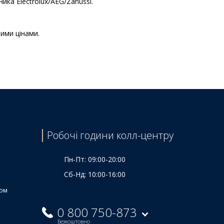
ка Electrolux/AEG/Zanussi.
ими цінами.
Ціна
595 ₴
1040 ₴
430 ₴
495 ₴
945 ₴
Робочі години колл-центру
1265 ₴
680 ₴
Пн-Пт: 09:00-20:00
Сб-Нд: 10:00-16:00
ком
0 800 750-873
Безкоштовно