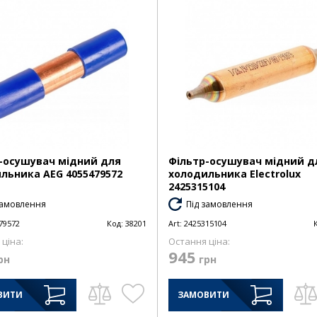
-осушувач мідний для
Фільтр-осушувач мідний д
льника AEG 4055479572
холодильника Electrolux
2425315104
замовлення
Під замовлення
79572
Код:
38201
Art:
2425315104
ціна:
Остання ціна:
945
рн
грн
ВИТИ
ЗАМОВИТИ