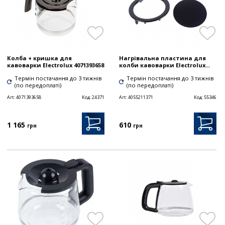
Колба + кришка для
Нагрівальна пластина для
кавоварки Electrolux 4071393658
колби кавоварки Electrolux...
Термін постачання до 3 тижнів
Термін постачання до 3 тижнів
(по передоплаті)
(по передоплаті)
Art:
4071393658
Код:
24371
Art:
4055211371
Код:
55346
1 165
610
грн
грн