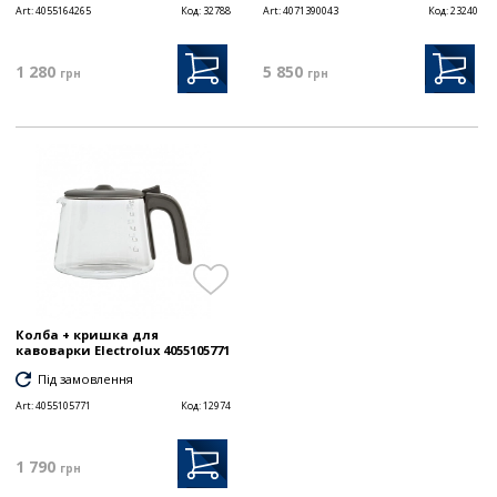
Art:
4055164265
Код:
32788
Art:
4071390043
Код:
23240
1 280
5 850
грн
грн
Колба + кришка для
кавоварки Electrolux 4055105771
Під замовлення
Art:
4055105771
Код:
12974
1 790
грн