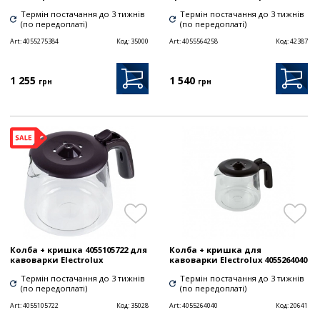
Термін постачання до 3 тижнів
Термін постачання до 3 тижнів
(по передоплаті)
(по передоплаті)
Art:
4055275384
Код:
35000
Art:
4055564258
Код:
42387
1 255
1 540
грн
грн
Колба + кришка 4055105722 для
Колба + кришка для
кавоварки Electrolux
кавоварки Electrolux 4055264040
Термін постачання до 3 тижнів
Термін постачання до 3 тижнів
(по передоплаті)
(по передоплаті)
Art:
4055105722
Код:
35028
Art:
4055264040
Код:
20641