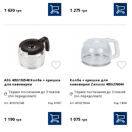
1 630
1 275
грн
грн
AEG 4055192548 Колба + кришка
Колба + кришка для
для кавоварки
кавоварки Zanussi 4055276044
Термін постачання до 3 тижнів
Термін постачання до 3 тижнів
(по передоплаті)
(по передоплаті)
Art:
4055192548
Код:
41087
Art:
4055276044
Код:
13696
1 190
1 075
грн
грн