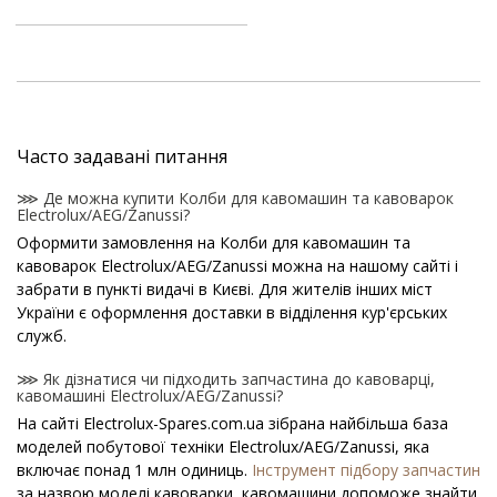
Часто задавані питання
⋙ Де можна купити Колби для кавомашин та кавоварок
Electrolux/AEG/Zanussi?
Оформити замовлення на Колби для кавомашин та
кавоварок Electrolux/AEG/Zanussi можна на нашому сайті і
забрати в пункті видачі в Києві. Для жителів інших міст
України є оформлення доставки в відділення кур'єрських
служб.
⋙ Як дізнатися чи підходить запчастина до кавоварці,
кавомашині Electrolux/AEG/Zanussi?
На сайті Electrolux-Spares.com.ua зібрана найбільша база
моделей побутової техніки Electrolux/AEG/Zanussi, яка
включає понад 1 млн одиниць.
Інструмент підбору запчастин
за назвою моделі кавоварки, кавомашини допоможе знайти