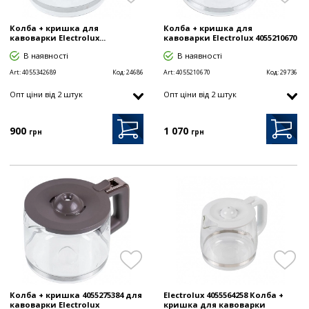
Колба + кришка для
Колба + кришка для
кавоварки Electrolux...
кавоварки Electrolux 4055210670
В наявності
В наявності
Art:
4055342689
Код:
24686
Art:
4055210670
Код:
29736
Опт цiни від 2 штук
Опт цiни від 2 штук
900
1 070
грн
грн
Колба + кришка 4055275384 для
Electrolux 4055564258 Колба +
кавоварки Electrolux
кришка для кавоварки