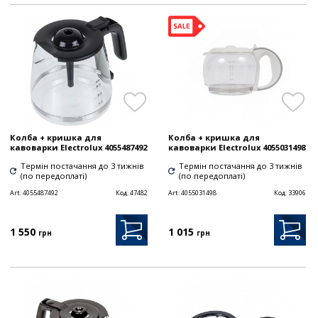
Колба + кришка для
Колба + кришка для
кавоварки Electrolux 4055487492
кавоварки Electrolux 4055031498
Термін постачання до 3 тижнів
Термін постачання до 3 тижнів
(по передоплаті)
(по передоплаті)
Art:
4055487492
Код:
47482
Art:
4055031498
Код:
33906
1 550
1 015
грн
грн