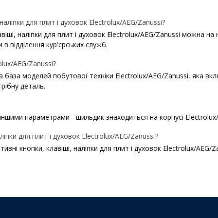
ліпки для плит і духовок Electrolux/AEG/Zanussi?
і, наліпки для плит і духовок Electrolux/AEG/Zanussi можна на на
 в відділення кур'єрських служб.
olux/AEG/Zanussi?
ша база моделей побутової техніки Electrolux/AEG/Zanussi, яка в
рібну деталь.
іншими параметрами - шильдик знаходиться на корпусі Electrolux
іпки для плит і духовок Electrolux/AEG/Zanussi?
вні кнопки, клавіші, наліпки для плит і духовок Electrolux/AEG/Z