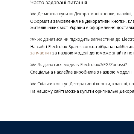
Часто задавані питання
⋙ Де можна купити Декоративні кнопки, клавіші, на
Оформити замовлення на Декоративні кнопки, клавіш
жителів інших міст України є оформлення доставки
⋙ Як дізнатися чи підходить запчастина до Electr
На сайті Electrolux-Spares.com.ua зібрана найбіль
запчастин
за назвою моделі допоможе знайти пот
⋙ Як дізнатися модель Electrolux/AEG/Zanussi?
Спеціальна наклейка виробника з назвою моделі і 
⋙ Скільки коштує Декоративні кнопки, клавіші, нал
На нашому сайті можна купити оригінальні Декорати