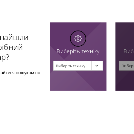
знайшли
рібний
Виберіть техніку
Виб
ар?
Виберіть техніку
Вибері
тайтеся пошуком по