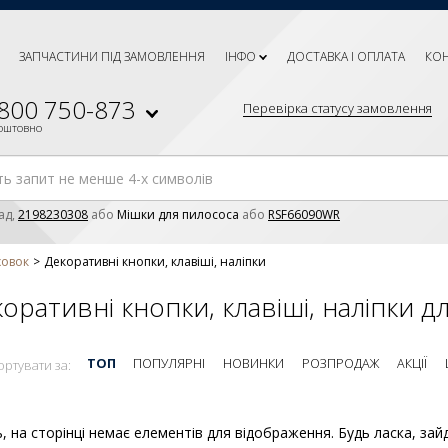
ЗАПЧАСТИНИ ПІД ЗАМОВЛЕННЯ
ІНФО
ДОСТАВКА І ОПЛАТА
КО
 800 750-873
Перевірка статусу замовлення
коштовно
ад,
2198230308
або
Мішки для пилососа
або
RSF66090WR
ховок
Декоративні кнопки, клавіші, наліпки
оративні кнопки, клавіші, наліпки дл
ТОП
ПОПУЛЯРНІ
НОВИНКИ
РОЗПРОДАЖ
АКЦІЇ
ортувати за:
, на сторінці немає елементів для відображення. Будь ласка, зайд