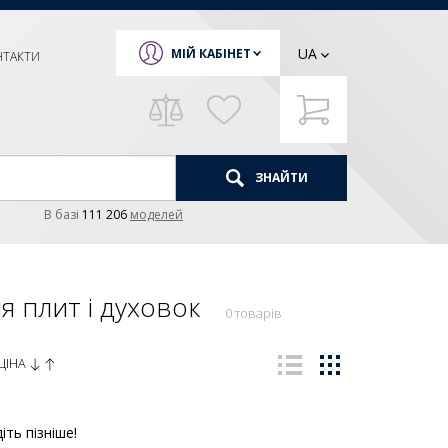
UA
МІЙ КАБІНЕТ
НТАКТИ
ЗНАЙТИ
В базi
111 206
моделей
я плит і духовок
0 товарів
ЦІНА
іть пізніше!