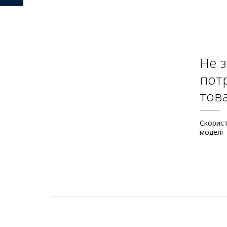
Не 
пот
тов
Скорис
моделі