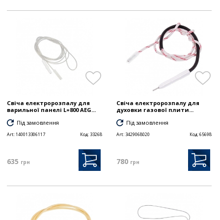
Свіча електророзпалу для
Свіча електророзпалу для
варильної панелі L=800 AEG...
духовки газової плити...
Під замовлення
Під замовлення
Art:
140013306117
Код:
33268
Art:
3429068020
Код:
65698
635
780
грн
грн