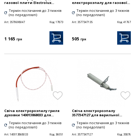
газової плити Electrolux...
електророзпалу для газової...
Термін постачання до 3 тижнів
Термін постачання до 3 тижнів
(по передоплаті)
(по передоплаті)
Art:
3570698047
Код:
17873
Art:
3577347135
Код:
41767
1 165
505
грн
грн
Свіча електророзпалу гриля
Свіча електророзпалу
духовки 140013868033 для...
3577347127 для варильної...
Термін постачання до 3 тижнів
Термін постачання до 3 тижнів
(по передоплаті)
(по передоплаті)
Art:
140013868033
Код:
36051
Art:
3577347127
Код:
35876