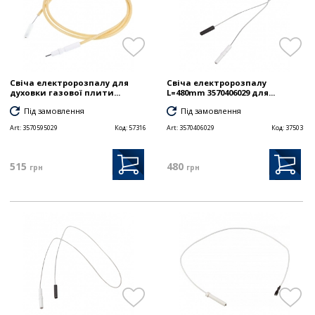
Свіча електророзпалу для
Свіча електророзпалу
духовки газової плити...
L=480mm 3570406029 для...
Під замовлення
Під замовлення
Art:
3570595029
Код:
57316
Art:
3570406029
Код:
37503
515
480
грн
грн