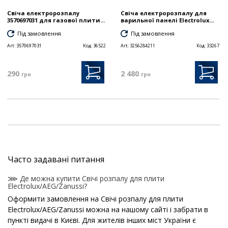
Свіча електророзпалу
Свіча електророзпалу для
3570697031 для газової плити...
варильної панелі Electrolux...
Під замовлення
Під замовлення
Art:
3570697031
Код:
36522
Art:
3256284211
Код:
33267
290
2 480
грн
грн
Часто задавані питання
⋙ Де можна купити Свічі розпалу для плити
Electrolux/AEG/Zanussi?
Оформити замовлення на Свічі розпалу для плити
Electrolux/AEG/Zanussi можна на нашому сайті і забрати в
пункті видачі в Києві. Для жителів інших міст України є