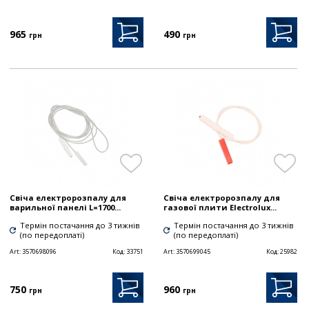
965
490
грн
грн
Свіча електророзпалу для
Свіча електророзпалу для
варильної панелі L=1700...
газової плити Electrolux...
Термін постачання до 3 тижнів
Термін постачання до 3 тижнів
(по передоплаті)
(по передоплаті)
Art:
3570698096
Код:
33751
Art:
3570699045
Код:
25982
750
960
грн
грн