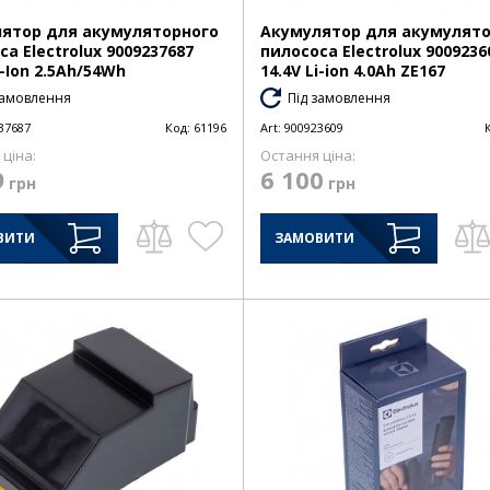
ятор для акумуляторного
Акумулятор для акумулят
а Electrolux 9009237687
пилососа Electrolux 9009236
i-Ion 2.5Ah/54Wh
14.4V Li-ion 4.0Ah ZE167
замовлення
Під замовлення
37687
Код:
61196
Art:
900923609
ціна:
Остання ціна:
9
6 100
грн
грн
ВИТИ
ЗАМОВИТИ