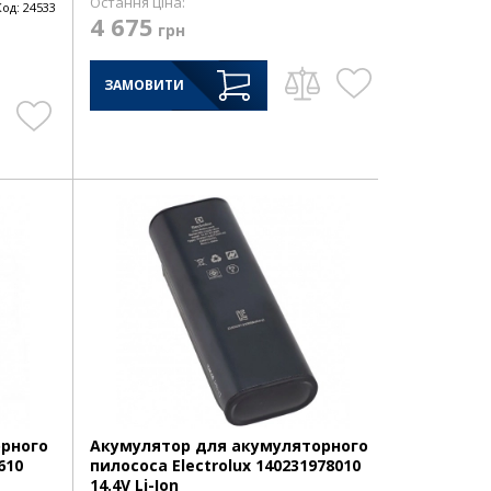
Остання ціна:
Код:
24533
4 675
грн
ЗАМОВИТИ
орного
Акумулятор для акумуляторного
610
пилососа Electrolux 140231978010
14.4V Li-Ion