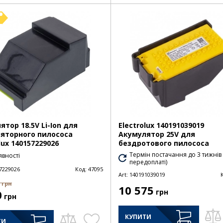
ятор 18.5V Li-Ion для
Electrolux 140191039019
яторного пилососа
Акумулятор 25V для
lux 140157229026
бездротового пилососа
Термін постачання до 3 тижнів
явності
передоплаті)
7229026
Код:
47095
Art:
140191039019
грн
10 575
0
грн
грн
КУПИТИ
ТИ