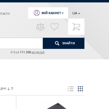
UA
МІЙ КАБІНЕТ
НТАКТИ
ЗНАЙТИ
В базi
111 206
моделей
ЦІНА