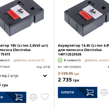
тор 18V (Li-Ion 3,6Vx5 шт)
Акумулятор 14.4V (Li-Ion 4.
лососа Electrolux
для пилососа Electrolux
175473
140112523026
явності
Дивитись аналоги (1)
В наявності
Дивитись аналог
7175473
Код:
32150
Art:
140112523026
3 199.95
грн
и від 2 штук
2 735
грн
5
грн
КУПИТИ
ТИ