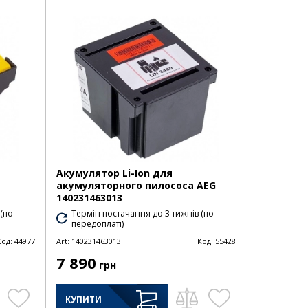
Акумулятор Li-Ion для
акумуляторного пилососа AEG
140231463013
 (по
Термін постачання до 3 тижнів (по
передоплаті)
Код:
44977
Art:
140231463013
Код:
55428
7 890
грн
КУПИТИ