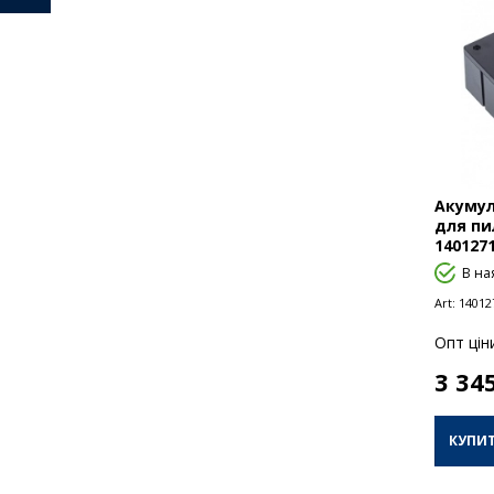
Акумуля
для пи
140127
В на
Art:
14012
Опт цiн
3 34
КУПИ