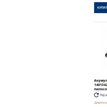
КУПИ
Акумул
140134
пилосо
Під 
Дивитись