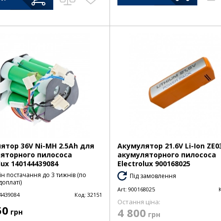
ятор 36V Ni-MH 2.5Ah для
Акумулятор 21.6V Li-Ion ZE0
яторного пилососа
акумуляторного пилососа
lux 140144439084
Electrolux 900168025
н постачання до 3 тижнів (по
Під замовлення
оплаті)
Art:
900168025
4439084
Код:
32151
Остання ціна:
50
4 800
грн
грн