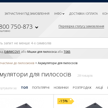
ЗАПЧАСТИНИ ПІД ЗАМОВЛЕННЯ
ІНФО
ДОСТАВКА І ОПЛАТА
КО
 800 750-873
Перевірка статусу замовлення
коштовно
ад,
E4MWCOV1
або
Мішки для пилососа
або
T065
пчастини до пилосмоків
Акумулятори для пилососів
мулятори для пилососів
28 товарів
ТОП
ПОПУЛЯРНІ
НОВИНКИ
РОЗПРОДАЖ
АКЦІЇ
ортувати за:
-15%