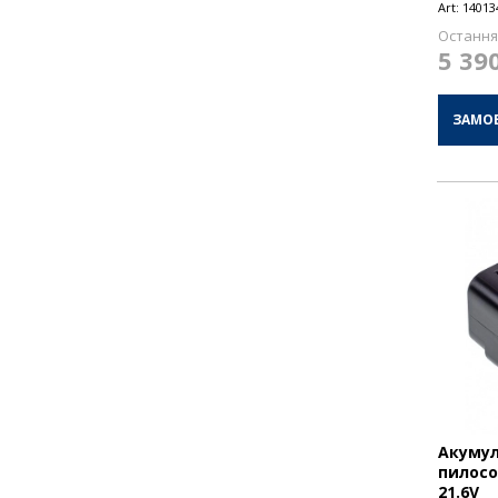
Art:
14013
Остання 
5 39
ЗАМО
Акумул
пилосос
21.6V