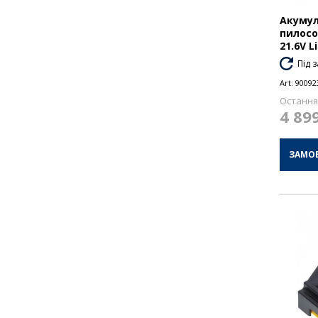
Акумул
пилосос
21.6V L
Під 
Art:
90092
Остання 
4 89
ЗАМО