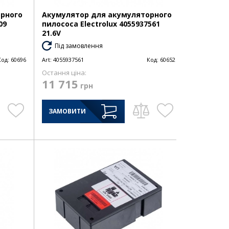
орного
Акумулятор для акумуляторного
09
пилососа Electrolux 4055937561
21.6V
Під замовлення
Код:
60696
Art:
4055937561
Код:
60652
Остання ціна:
11 715
грн
ЗАМОВИТИ