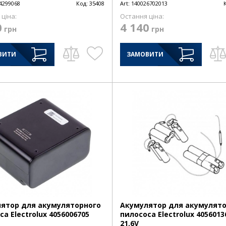
4299068
Код:
35408
Art:
140026702013
ціна:
Остання ціна:
0
4 140
грн
грн
ВИТИ
ЗАМОВИТИ
ятор для акумуляторного
Акумулятор для акумулят
а Electrolux 4056006705
пилососа Electrolux 4056013
21.6V