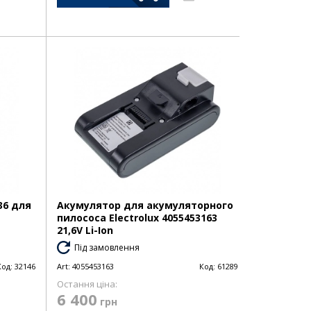
36 для
Акумулятор для акумуляторного
пилососа Electrolux 4055453163
21,6V Li-Ion
Під замовлення
Код:
32146
Art:
4055453163
Код:
61289
Остання ціна:
6 400
грн