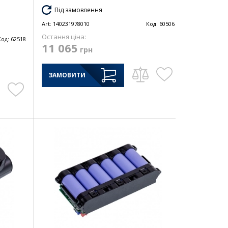
Під замовлення
Art:
140231978010
Код:
60506
Остання ціна:
Код:
62518
11 065
грн
ЗАМОВИТИ