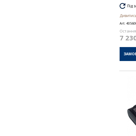
Під 
Дивитись
Art:
40560
Остання 
7 23
ЗАМО