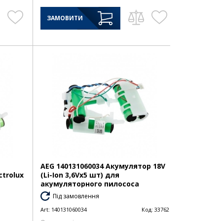
ЗАМОВИТИ
AEG 140131060034 Акумулятор 18V
trolux
(Li-Ion 3,6Vx5 шт) для
акумуляторного пилососа
Під замовлення
Art:
140131060034
Код:
33762