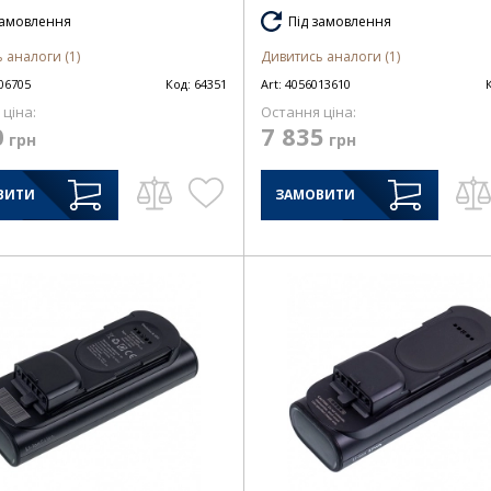
замовлення
Під замовлення
 аналоги (1)
Дивитись аналоги (1)
06705
Код:
64351
Art:
4056013610
ціна:
Остання ціна:
0
7 835
грн
грн
ВИТИ
ЗАМОВИТИ