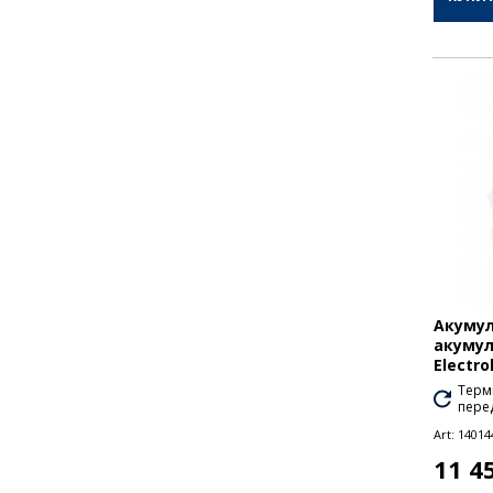
Акумул
акумул
Electro
Термі
перед
Art:
14014
11 4