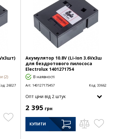
8Vx3шт)
Акумулятор 10.8V (Li-Ion 3.6Vx3ш
для бездротового пилососа
Electrolux 1401271754
и (2)
В наявності
Код:
26027
Art:
140127175457
Код:
33662
Опт цiни від 2 штук
2 395
грн
КУПИТИ