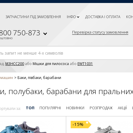
ЗАПЧАСТИНИ ПІД ЗАМОВЛЕННЯ
ІНФО
ДОСТАВКА І ОПЛАТА
КО
 800 750-873
Перевірка статусу замовлення
коштовно
ад,
M3HCC200
або
Мішки для пилососа
або
EWT1031
х машин
Баки, півбаки, барабани
и, полубаки, барабани для пральни
ТОП
ПОПУЛЯРНІ
НОВИНКИ
РОЗПРОДАЖ
АКЦІЇ
ортувати за:
-15%