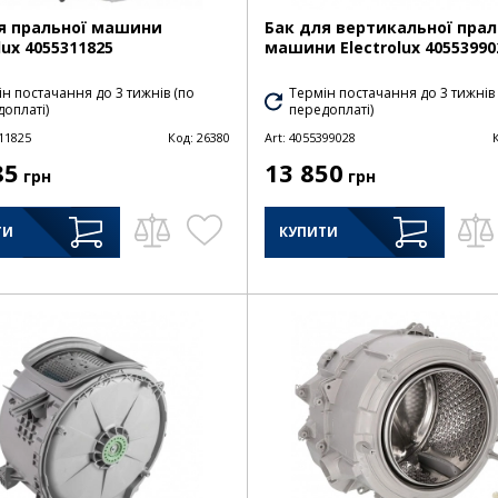
я пральної машини
Бак для вертикальної прал
lux 4055311825
машини Electrolux 40553990
н постачання до 3 тижнів (по
Термін постачання до 3 тижнів
оплаті)
передоплаті)
11825
Код:
26380
Art:
4055399028
85
13 850
грн
грн
ТИ
КУПИТИ