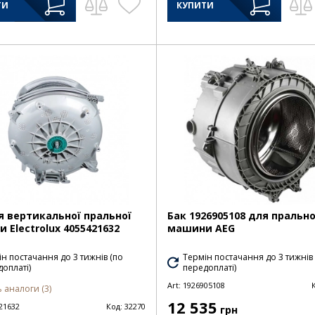
ТИ
КУПИТИ
я вертикальної пральної
Бак 1926905108 для прально
 Electrolux 4055421632
машини AEG
н постачання до 3 тижнів (по
Термін постачання до 3 тижнів
оплаті)
передоплаті)
Art:
1926905108
 аналоги (3)
12 535
21632
Код:
32270
грн