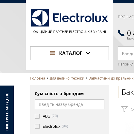
ПРО НАС
0
ОФІЦІЙНИЙ ПАРТНЕР ELECTROLUX В УКРАЇНІ
Без
КАТАЛОГ
Наприкл
Головна
Для великої техніки
Запчастини до пральни
Бак
Сумісність з брендом
ВИБЕРІТЬ МОДЕЛЬ
С
AEG
(70)
Electrolux
(94)