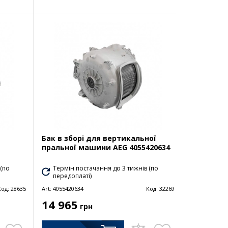
Бак в зборі для вертикальної
пральної машини AEG 4055420634
 (по
Термін постачання до 3 тижнів (по
передоплаті)
Код:
28635
Art:
4055420634
Код:
32269
14 965
грн