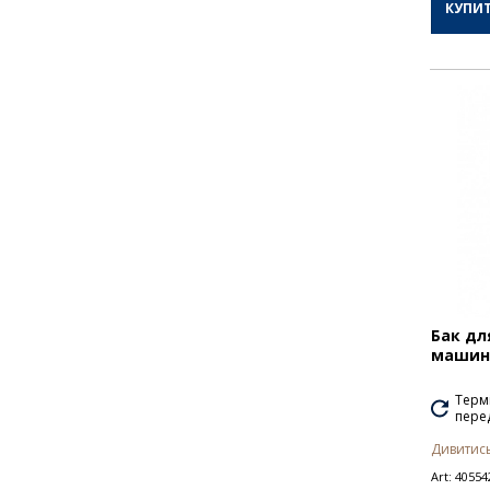
КУПИ
Бак дл
машини
Термі
перед
Дивитись
Art:
40554