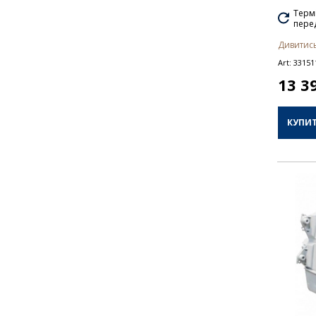
Термі
перед
Дивитись
Art:
33151
13 3
КУПИ