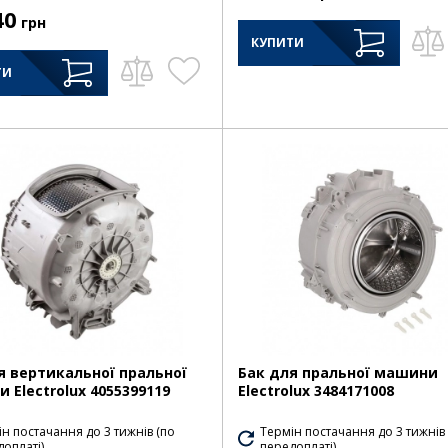
40
грн
КУПИТИ
ТИ
я вертикальної пральної
Бак для пральної машини
 Electrolux 4055399119
Electrolux 3484171008
н постачання до 3 тижнів (по
Термін постачання до 3 тижнів
оплаті)
передоплаті)