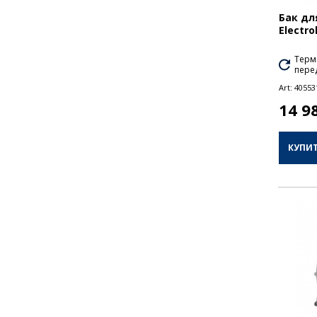
Бак дл
Electro
Термі
перед
Art:
40553
14 9
КУПИ