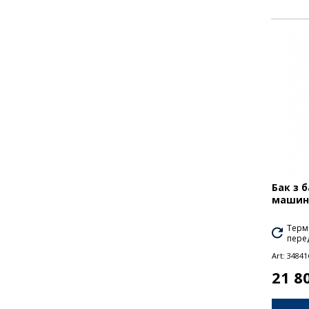
Бак з 
машини
Термі
перед
Art:
34841
21 8