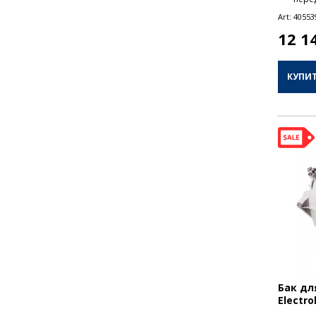
Art:
40553
12 1
КУПИ
Бак дл
Electro