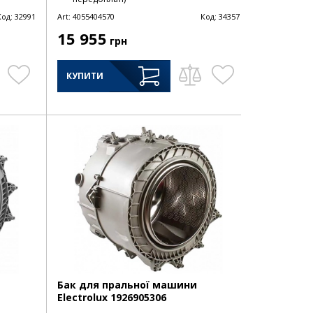
Код:
32991
Art:
4055404570
Код:
34357
15 955
грн
КУПИТИ
Бак для пральної машини
Electrolux 1926905306