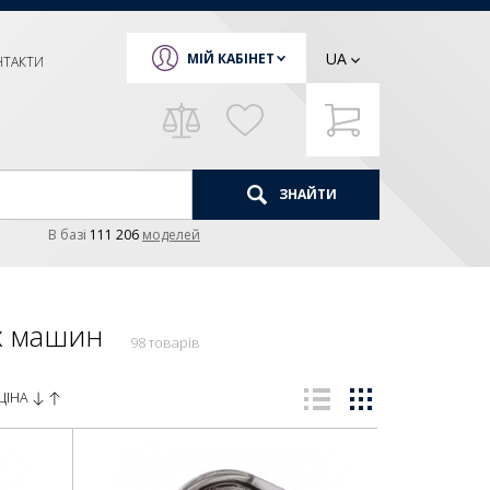
UA
МІЙ КАБІНЕТ
НТАКТИ
ЗНАЙТИ
В базi
111 206
моделей
х машин
98 товарів
ЦІНА