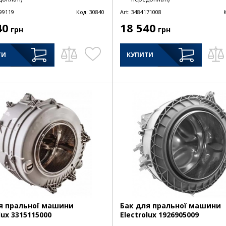
99119
Код:
30840
Art:
3484171008
40
18 540
грн
грн
ТИ
КУПИТИ
я пральної машини
Бак для пральної машини
lux 3315115000
Electrolux 1926905009