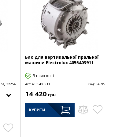
Бак для вертикальної пральної
машини Electrolux 4055403911
В наявності
Код:
32254
Art:
4055403911
Код:
34595
14 420
грн
КУПИТИ