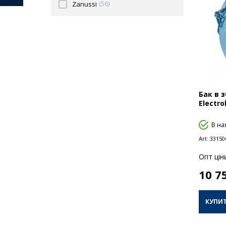
Zanussi
(56)
Бак в 
Electro
В на
Art:
33150
Опт цiн
10 7
КУПИ