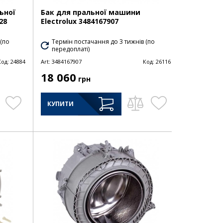
ьної
Бак для пральної машини
28
Electrolux 3484167907
 (по
Термін постачання до 3 тижнів (по
передоплаті)
Код:
24884
Art:
3484167907
Код:
26116
18 060
грн
КУПИТИ