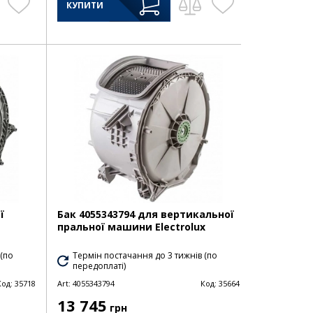
КУПИТИ
ї
Бак 4055343794 для вертикальної
пральної машини Electrolux
 (по
Термін постачання до 3 тижнів (по
передоплаті)
Код:
35718
Art:
4055343794
Код:
35664
13 745
грн