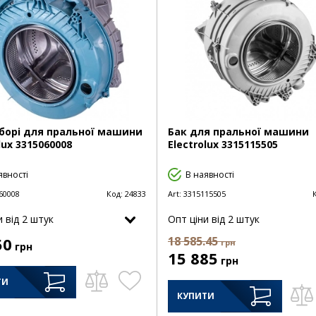
зборі для пральної машини
Бак для пральної машини
lux 3315060008
Electrolux 3315115505
явності
В наявності
60008
Код:
24833
Art:
3315115505
и від 2 штук
Опт цiни від 2 штук
50
18 585.45
грн
грн
15 885
грн
ТИ
КУПИТИ