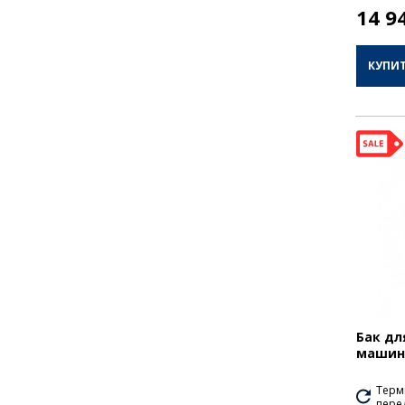
14 9
КУПИ
Бак дл
машини
Термі
перед