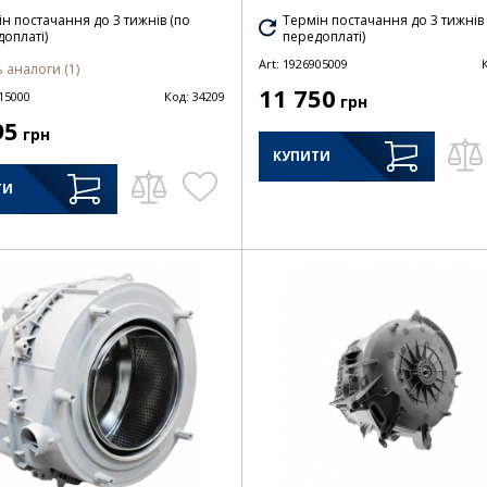
н постачання до 3 тижнів (по
Термін постачання до 3 тижнів
оплаті)
передоплаті)
Art:
1926905009
 аналоги (1)
11 750
15000
Код:
34209
грн
95
грн
КУПИТИ
ТИ