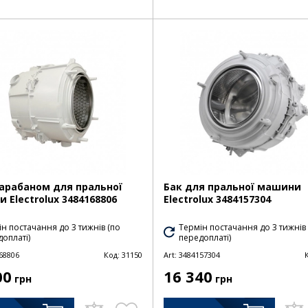
барабаном для пральної
Бак для пральної машини
 Electrolux 3484168806
Electrolux 3484157304
н постачання до 3 тижнів (по
Термін постачання до 3 тижнів
оплаті)
передоплаті)
68806
Код:
31150
Art:
3484157304
00
16 340
грн
грн