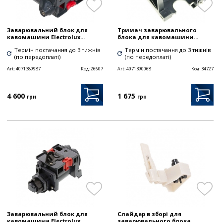
Заварювальний блок для
Тримач заварювального
кавомашини Electrolux...
блока для кавомашини...
Термін постачання до 3 тижнів
Термін постачання до 3 тижнів
(по передоплаті)
(по передоплаті)
Art:
4071389987
Код:
26607
Art:
4071390068
Код:
34727
4 600
1 675
грн
грн
Заварювальний блок для
Слайдер в зборі для
кавомашини Electrolux...
заварювального блока...