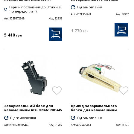
Термін постачання до 3 тижнів
Під замовлення
(по передоплаті)
Art:
4071344941
Код:
32962
Art:
4055472668
Код:
32632
1 770
грн
5 410
грн
Заварювальний блок для
Привід заварювального
кавомашини AEG 8996639105445
блока для кавомашини...
Під замовлення
Під замовлення
Art:
8996639105445
Код:
31707
Art:
4055495461
Код:
31325