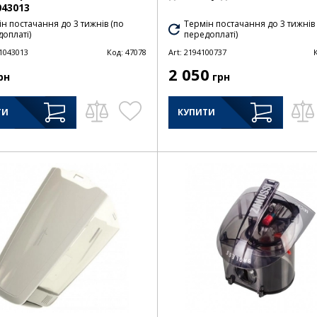
043013
н постачання до 3 тижнів (по
Термін постачання до 3 тижнів
оплаті)
передоплаті)
1043013
Код:
47078
Art:
2194100737
2 050
рн
грн
ТИ
КУПИТИ