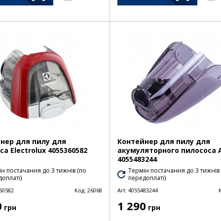
нер для пилу для
Контейнер для пилу для
а Electrolux 4055360582
акумуляторного пилососа 
4055483244
н постачання до 3 тижнів (по
Термін постачання до 3 тижнів
оплаті)
передоплаті)
60582
Код:
26068
Art:
4055483244
0
1 290
грн
грн