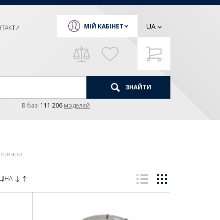
UA
МІЙ КАБІНЕТ
НТАКТИ
ЗНАЙТИ
В базi
111 206
моделей
 товари
ЦІНА