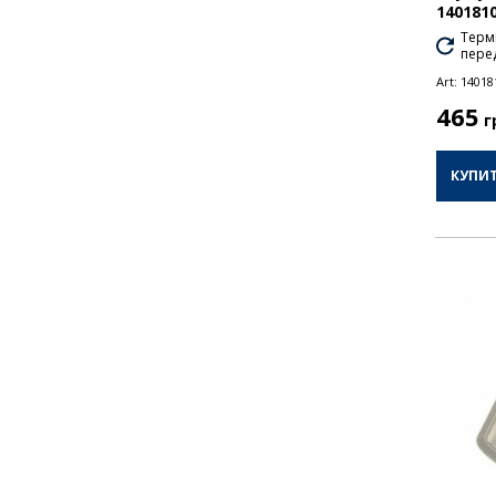
140181
Термі
перед
Art:
14018
465
г
КУПИ