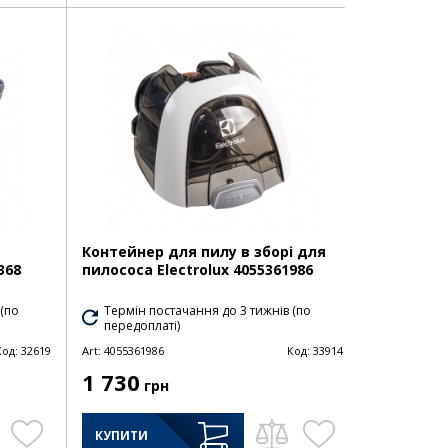
Контейнер для пилу в зборі для
368
пилососа Electrolux 4055361986
 (по
Термін постачання до 3 тижнів (по
передоплаті)
Код:
32619
Art:
4055361986
Код:
33914
1 730
грн
КУПИТИ