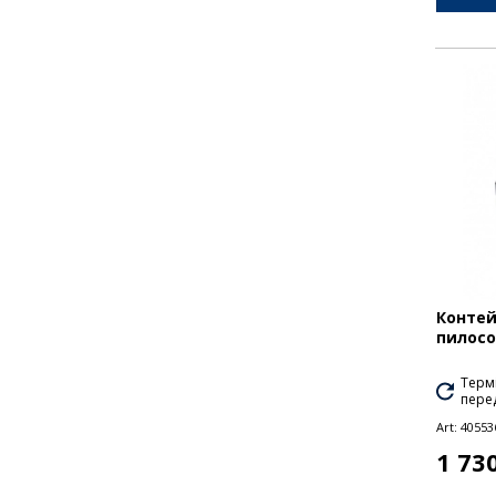
Контей
пилосос
Термі
перед
Art:
40553
1 73