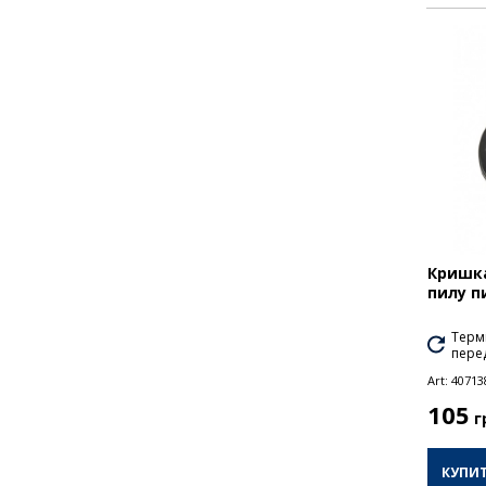
Кришка
пилу п
Термі
перед
Art:
40713
105
г
КУПИ