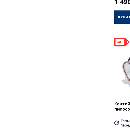
1 49
КУПИ
Контей
пилосо
Термі
перед