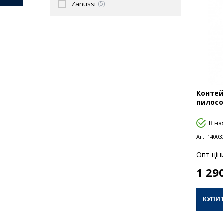
Zanussi
(5)
Контей
пилосо
В на
Art:
14003
Опт цiн
1 29
КУПИ