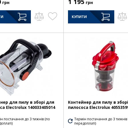
0
1 195
грн
грн
ТИ
КУПИТИ
нер для пилу в зборі для
Контейнер для пилу в збор
са Electrolux 140033405014
пилососа Electrolux 4055359
н постачання до 3 тижнів (по
Термін постачання до 3 тижнів
оплаті)
передоплаті)