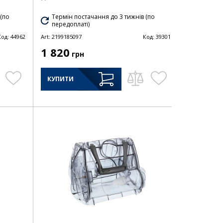
 (по
Термін постачання до 3 тижнів (по
передоплаті)
Код:
44962
Art:
2199185097
Код:
39301
1 820
грн
КУПИТИ