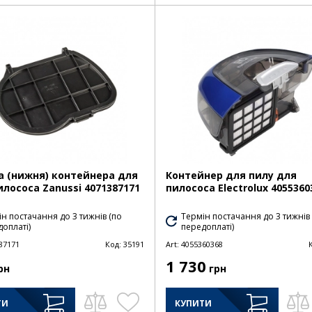
 (нижня) контейнера для
Контейнер для пилу для
илососа Zanussi 4071387171
пилососа Electrolux 4055360
н постачання до 3 тижнів (по
Термін постачання до 3 тижнів
оплаті)
передоплаті)
87171
Код:
35191
Art:
4055360368
1 730
рн
грн
ТИ
КУПИТИ