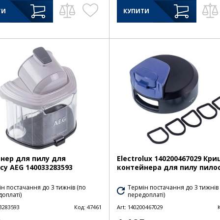
ТИ
КУПИТИ
нер для пилу для
Electrolux 140200467029 Кр
су AEG 140033283593
контейнера для пилу пило
н постачання до 3 тижнів (по
Термін постачання до 3 тижнів
оплаті)
передоплаті)
3283593
Код:
47461
Art:
140200467029