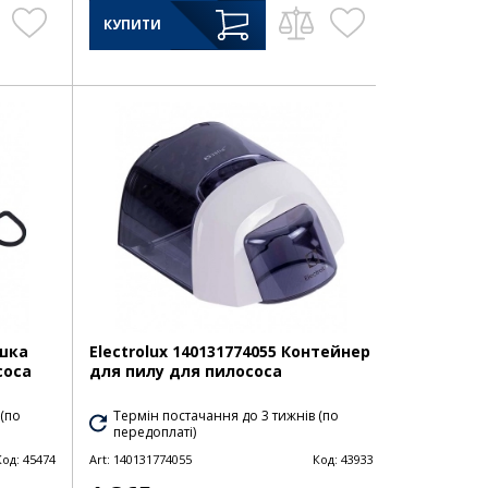
КУПИТИ
ишка
Electrolux 140131774055 Контейнер
соса
для пилу для пилососа
 (по
Термін постачання до 3 тижнів (по
передоплаті)
Код:
45474
Art:
140131774055
Код:
43933