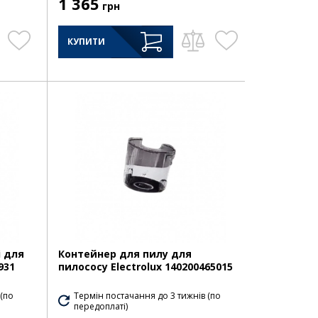
1 365
грн
КУПИТИ
і для
Контейнер для пилу для
931
пилососу Electrolux 140200465015
 (по
Термін постачання до 3 тижнів (по
передоплаті)