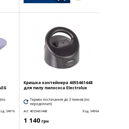
Кришка контейнера 4055461448
AEG
для пилу пилососа Electrolux
 (по
Термін постачання до 3 тижнів (по
передоплаті)
Код:
34916
Art:
4055461448
Код:
34964
1 140
грн