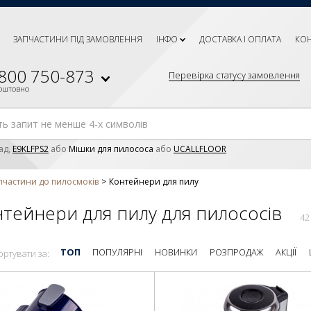
ЗАПЧАСТИНИ ПІД ЗАМОВЛЕННЯ
ІНФО
ДОСТАВКА І ОПЛАТА
КО
 800 750-873
Перевірка статусу замовлення
коштовно
ад,
E9KLFPS2
або
Мішки для пилососа
або
UCALLFLOOR
пчастини до пилосмоків
Контейнери для пилу
тейнери для пилу для пилососів
42
ТОП
ПОПУЛЯРНІ
НОВИНКИ
РОЗПРОДАЖ
АКЦІЇ
ортувати за: