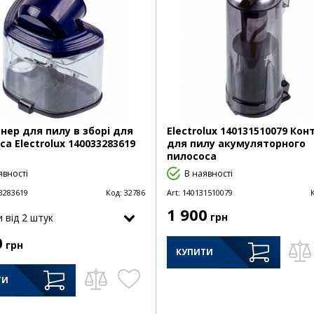
нер для пилу в зборі для
Electrolux 140131510079 Ко
са Electrolux 140033283619
для пилу акумуляторного
пилососа
явності
В наявності
3283619
Код:
32786
Art:
140131510079
1 900
грн
и від 2 штук
0
грн
КУПИТИ
ТИ