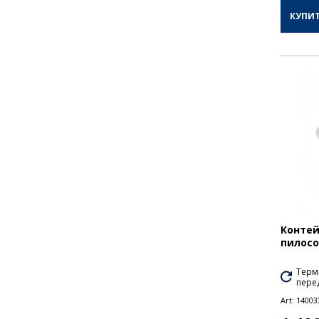
КУПИ
Контей
пилосо
Термі
перед
Art:
14003