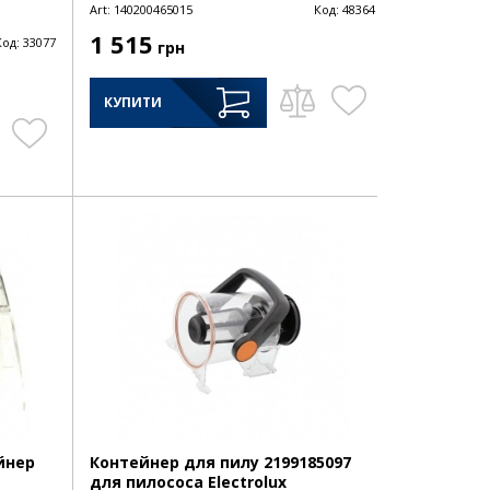
Art:
140200465015
Код:
48364
1 515
Код:
33077
грн
КУПИТИ
ейнер
Контейнер для пилу 2199185097
для пилососа Electrolux