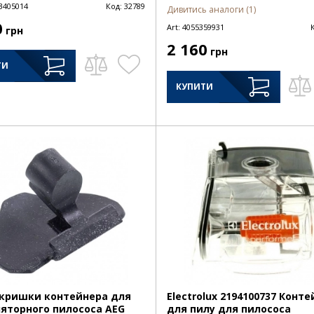
3405014
Код:
32789
Дивитись аналоги (1)
0
Art:
4055359931
грн
2 160
грн
ТИ
КУПИТИ
кришки контейнера для
Electrolux 2194100737 Конт
яторного пилососа AEG
для пилу для пилососа