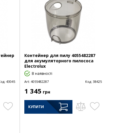
нтейнер
Контейнер для пилу 4055482287
для акумуляторного пилососа
Electrolux
В наявності
Код:
43045
Art:
4055482287
Код:
38425
1 345
грн
КУПИТИ