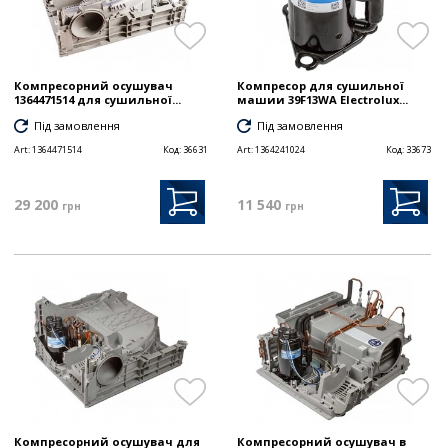
Компресорний осушувач
Компресор для сушильної
1364471514 для сушильної...
машии 39F13WA Electrolux...
Під замовлення
Під замовлення
Art:
1364471514
Код:
36631
Art:
1364241024
Код:
33673
29 200
11 540
грн
грн
Компресорний осушувач для
Компресорний осушувач в