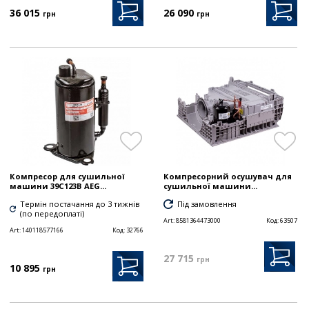
36 015
26 090
грн
грн
Компресор для сушильної
Компресорний осушувач для
машини 39C123B AEG...
сушильної машини...
Термін постачання до 3 тижнів
Під замовлення
(по передоплаті)
Art:
8581364473000
Код:
63507
Art:
140118577166
Код:
32766
27 715
грн
10 895
грн