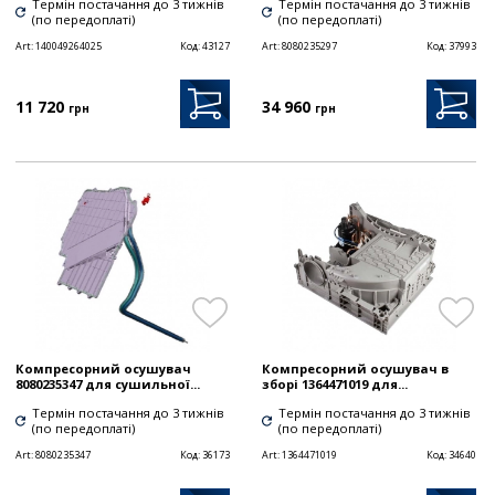
Термін постачання до 3 тижнів
Термін постачання до 3 тижнів
(по передоплаті)
(по передоплаті)
Art:
140049264025
Код:
43127
Art:
8080235297
Код:
37993
11 720
34 960
грн
грн
Компресорний осушувач
Компресорний осушувач в
8080235347 для сушильної...
зборі 1364471019 для...
Термін постачання до 3 тижнів
Термін постачання до 3 тижнів
(по передоплаті)
(по передоплаті)
Art:
8080235347
Код:
36173
Art:
1364471019
Код:
34640