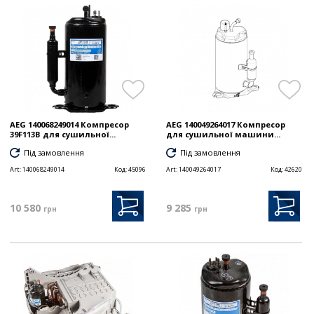
AEG 140068249014 Компресор
AEG 140049264017 Компресор
39F113B для сушильної...
для сушильної машини...
Під замовлення
Під замовлення
Art:
140068249014
Код:
45096
Art:
140049264017
Код:
42620
10 580
9 285
грн
грн