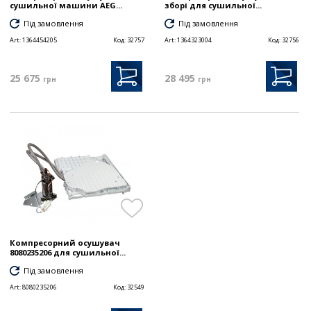
сушильної машини AEG...
зборі для сушильної...
Під замовлення
Під замовлення
Art:
1364454205
Код:
32757
Art:
1364323004
Код:
32756
25 675
28 495
грн
грн
Компресорний осушувач
8080235206 для сушильної...
Під замовлення
Art:
8080235206
Код:
32549