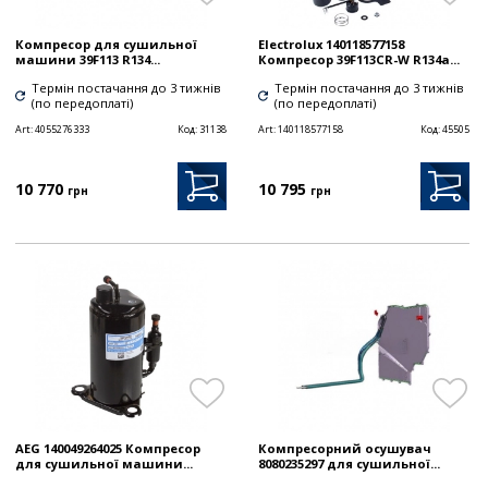
Компресор для сушильної
Electrolux 140118577158
машини 39F113 R134...
Компресор 39F113CR-W R134a...
Термін постачання до 3 тижнів
Термін постачання до 3 тижнів
(по передоплаті)
(по передоплаті)
Art:
4055276333
Код:
31138
Art:
140118577158
Код:
45505
10 770
10 795
грн
грн
AEG 140049264025 Компресор
Компресорний осушувач
для сушильної машини...
8080235297 для сушильної...