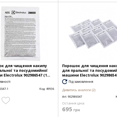
к для чищення накипу
Порошок для чищення нак
альної та посудомийної
для пральної та посудоми
Electrolux 902986547 (1...
машини Electrolux 902986547 
явності
Під замовлення
6547-1
Код:
49936
Дивитись аналоги (2)
Art:
902986547
Остання ціна:
695
грн