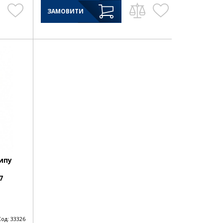
ЗАМОВИТИ
ипу
7
Код:
33326