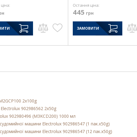
ціна:
Остання ціна:
445
рн
грн
ВИТИ
ЗАМОВИТИ
6 M2GCP100 2x100g
Electrolux 902986562 2x50g
trolux 902980496 (M3KCD200) 1000 мл
удомийної машини Electrolux 902986547 (1 пак.x50g)
удомийної машини Electrolux 902986547 (12 пак.x50g)