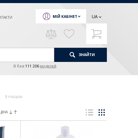
UA
МІЙ КАБІНЕТ
НТАКТИ
ЗНАЙТИ
В базi
111 206
моделей
8 товарів
ЦІНА