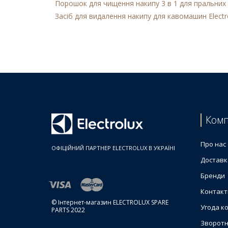
Порошок для чищення накипу 3 в 1 для пральних 
Засіб для видалення накипу для кавомашин Electr
Комп
Про нас
ОФІЦІЙНИЙ ПАРТНЕР ELECTROLUX В УКРАЇНІ
Доставк
Бренди
Контакт
© Інтернет-магазин ELECTROLUX SPARE
Угода к
PARTS 2022
Зворотн