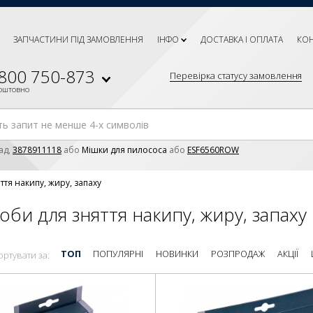
ЗАПЧАСТИНИ ПІД ЗАМОВЛЕННЯ
ІНФО
ДОСТАВКА І ОПЛАТА
КО
 800 750-873
Перевірка статусу замовлення
коштовно
ад,
3878911118
або
Мішки для пилососа
або
ESF6560ROW
ття накипу, жиру, запаху
оби для зняття накипу, жиру, запаху
ТОП
ПОПУЛЯРНІ
НОВИНКИ
РОЗПРОДАЖ
АКЦІЇ
ортувати за: