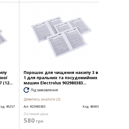
ипу
Порошок для чищення накипу 3 в
йної
1 для пральних та посудомийних
(12...
машин Electrolux 902980383...
Під замовлення
Дивитись аналоги (2)
Код:
49257
Art:
902980383
Код:
48693
Остання ціна:
580
грн