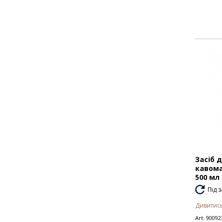
Засіб 
кавома
500 мл
Під 
Дивитись
Art:
90092