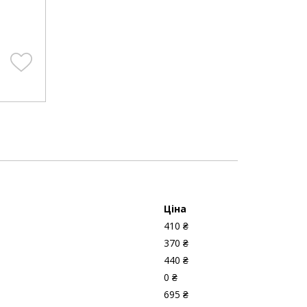
Ціна
410 ₴
370 ₴
440 ₴
0 ₴
695 ₴