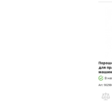
Порошо
для пр
машини 
В на
Art:
90298