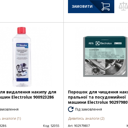
ЗАМОВИТИ
для видалення накипу для
Порошок для чищення нак
шин Electrolux 900923286
пральної та посудомийної
машини Electrolux 90297980
замовлення
Під замовлення
 аналоги (1)
Дивитись аналоги (2)
3286
Код:
52055
Art:
902979807