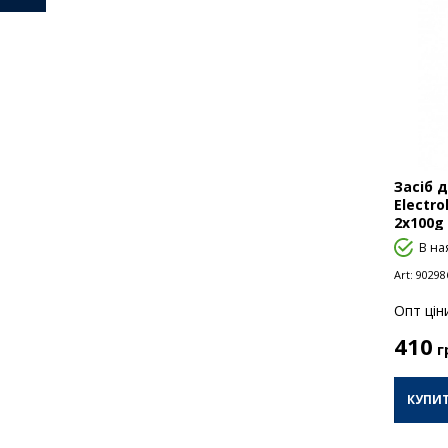
Засіб 
Electr
2x100g
В на
Art:
90298
Опт цiн
410
г
КУПИ