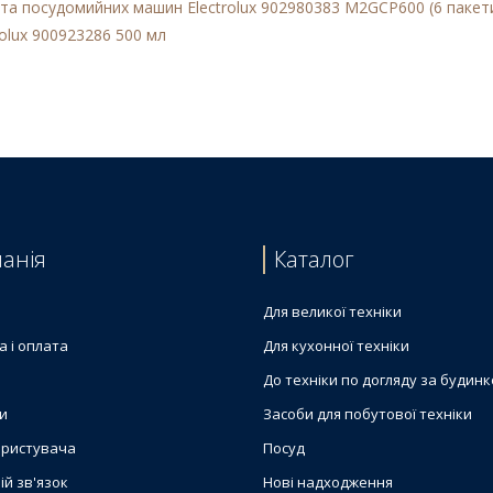
та посудомийних машин Electrolux 902980383 M2GCP600 (6 пакетик
olux 900923286 500 мл
анія
Каталог
Для великої техніки
а і оплата
Для кухонної техніки
До техніки по догляду за будин
и
Засоби для побутової техніки
ористувача
Посуд
ій зв'язок
Нові надходження