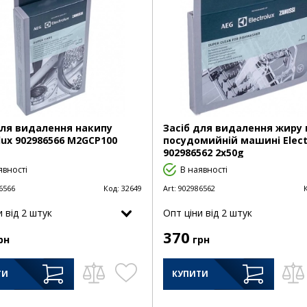
для видалення накипу
Засіб для видалення жиру 
olux 902986566 M2GCP100
посудомийній машині Elect
902986562 2x50g
явності
В наявності
6566
Код:
32649
Art:
902986562
и від 2 штук
Опт цiни від 2 штук
370
рн
грн
ТИ
КУПИТИ