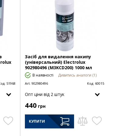
в
Засіб для видалення накипу
rolux
(універсальний) Electrolux
902980496 (M3KCD200) 1000 мл
В наявності
Дивитись аналоги (1)
Код:
51968
Art:
902980496
Код:
60015
Опт цiни від 2 штук
440
грн
КУПИТИ