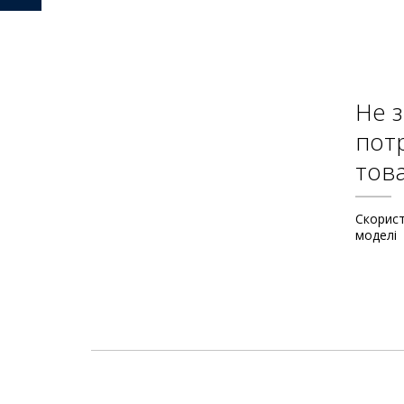
Не 
пот
тов
Скорис
моделі