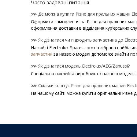
Часто задавані питання
⋙ Де можна купити Різне для пральних машин Elec
Оформити замовлення на Різне для пральних машин 
оформлення доставки в відділення кур'єрських сл
⋙ Як дізнатися чи підходить запчастина до Electr
На сайті Electrolux-Spares.com.ua зібрана найбіль
запчастин
за назвою моделі допоможе знайти пот
⋙ Як дізнатися модель Electrolux/AEG/Zanussi?
Спеціальна наклейка виробника з назвою моделі і 
⋙ Скільки коштує Різне для пральних машин Elect
На нашому сайті можна купити оригінальні Різне д