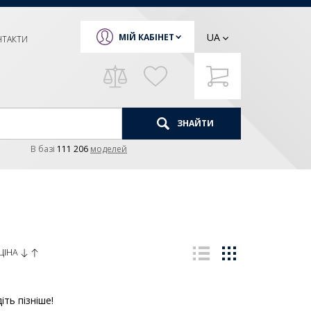
UA
МІЙ КАБІНЕТ
НТАКТИ
ЗНАЙТИ
В базi
111 206
моделей
ЦІНА
іть пізніше!