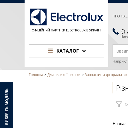
ПРО НАС
0
ОФІЦІЙНИЙ ПАРТНЕР ELECTROLUX В УКРАЇНІ
Без
КАТАЛОГ
Наприкл
Головна
Для великої техніки
Запчастини до пральни
Різ
ВИБЕРІТЬ МОДЕЛЬ
С
На жаль