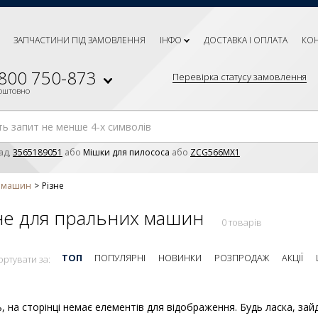
ЗАПЧАСТИНИ ПІД ЗАМОВЛЕННЯ
ІНФО
ДОСТАВКА І ОПЛАТА
КО
 800 750-873
Перевірка статусу замовлення
коштовно
ад,
3565189051
або
Мішки для пилососа
або
ZCG566MX1
х машин
Різне
не для пральних машин
0 товарів
ТОП
ПОПУЛЯРНІ
НОВИНКИ
РОЗПРОДАЖ
АКЦІЇ
ортувати за:
, на сторінці немає елементів для відображення. Будь ласка, зайд