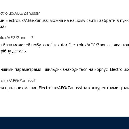
trolux/AEG/Zanussi?
Electrolux/AEG/Zanussi можна на нашому сайті і забрати в пункті 
ужб.
olux/AEG/Zanussi?
ша база моделей побутової техніки Electrolux/AEG/Zanussi, яка в
рібну деталь.
іншими параметрами - шильдик знаходиться на корпусі Electrolux
rolux/AEG/Zanussi?
ля пральних машин Electrolux/AEG/Zanussi за конкурентними ціна