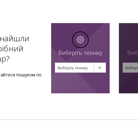
знайшли
рібний
Виберіть техніку
Виб
ар?
Виберіть техніку
Вибері
тайтеся пошуком по