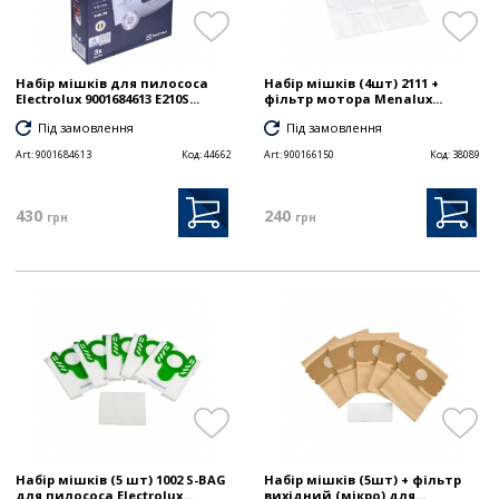
Набір мішків для пилососа
Набір мішків (4шт) 2111 +
Electrolux 9001684613 E210S...
фільтр мотора Menalux...
Під замовлення
Під замовлення
Art:
9001684613
Код:
44662
Art:
900166150
Код:
38089
430
240
грн
грн
Набір мішків (5 шт) 1002 S-BAG
Набір мішків (5шт) + фільтр
для пилососа Electrolux...
вихідний (мікро) для...