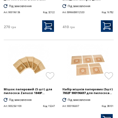
Під замовлення
Під замовлення
Art:
900196136
Код:
32122
Art:
8996689012533
Код:
16782
270
410
грн
грн
Мішок паперовий (5 шт) для
Набір мішків паперових (5шт)
пилососа Zanussi 1840P...
7002P 900196697 для пилососа...
Під замовлення
Під замовлення
Art:
9002561109
Код:
15247
Art:
900196697
Код:
38101