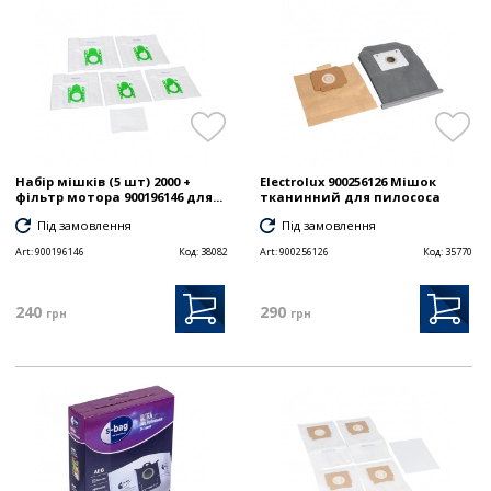
Набір мішків (5 шт) 2000 +
Electrolux 900256126 Мішок
фільтр мотора 900196146 для...
тканинний для пилососа
Під замовлення
Під замовлення
Art:
900196146
Код:
38082
Art:
900256126
Код:
35770
240
290
грн
грн