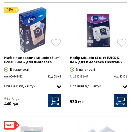
-15%
Набір паперових мішків (5шт)
Набір мішків (3 шт) E210S S-
E200B S-BAG для пилососа...
BAG для пилососа Electrolux...
В наявності
В наявності
Art:
900168462
Код:
08461
Art:
900168461
Код:
32128
Опт цiни від 2 штук
Опт цiни від 2 штук
514.8
грн
530
грн
440
грн