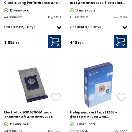
Classic Long Performance для...
шт) для пилососа Electrolux...
В наявності
В наявності
Art:
900168481
Код:
07612
Art:
900168458
Код:
32126
Опт цiни від 2 штук
Опт цiни від 2 штук
1 095
440
грн
грн
Electrolux 900166760 Мішок
Набір мішків (4 шт) ES53 +
тканинний для пилососа
фільтр мотора для...
В наявності
В наявності
Art:
900166760
Код:
05055
Art:
900196842
Код:
17662