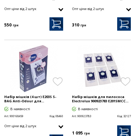
Опт цiни від 2 штук
Опт цiни від 2 штук
550
310
грн
грн
Набір мішків (4 шт) E203S S-
Набір мішків для пилососа
BAG Anti-Odour для...
Electrolux 900923783 E201SMCC...
В наявності
В наявності
Art:
900168459
Код:
08460
Art:
900923783
Код:
32127
Опт цiни від 2 штук
1 095
грн