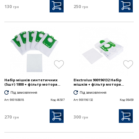
130
250
грн
грн
Набір мішків синтетичних
Electrolux 900196132 Набір
(5шт) 1800 + фільтр мотора...
мішків + фільтр мотора...
Під замовлення
Під замовлення
Art:
900168818
Код:
46507
Art:
900196132
Код:
08459
270
300
грн
грн