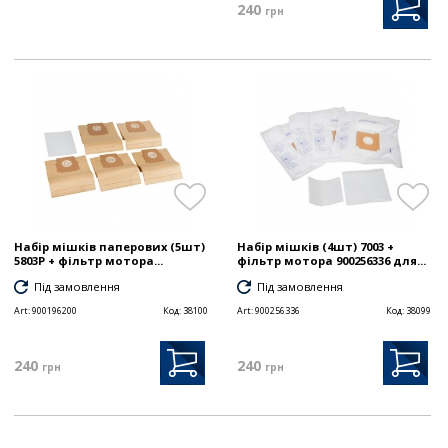
240
грн
Набір мішків паперових (5шт)
Набір мішків (4шт) 7003 +
5803P + фільтр мотора...
фільтр мотора 900256336 для...
Під замовлення
Під замовлення
Art:
900196200
Код:
38100
Art:
900256336
Код:
38099
240
240
грн
грн