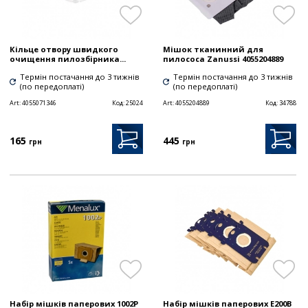
Кільце отвору швидкого
Мішок тканинний для
очищення пилозбірника...
пилососа Zanussi 4055204889
Термін постачання до 3 тижнів
Термін постачання до 3 тижнів
(по передоплаті)
(по передоплаті)
Art:
4055071346
Код:
25024
Art:
4055204889
Код:
34788
165
445
грн
грн
Набір мішків паперових 1002P
Набір мішків паперових E200B