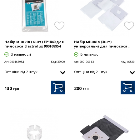
Набір мішків (4 шт) EP1840 для
Набір мішків (3шт)
пилососа Electrolux 900168954
універсальні для пилососа...
В наявності
В наявності
Art:
900168954
Код:
32900
Art:
900196613
Код:
46510
Опт цiни від 2 штук
Опт цiни від 2 штук
130
200
грн
грн