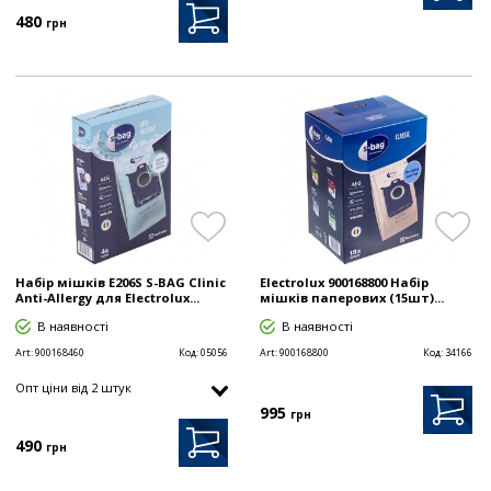
480
грн
Набір мішків E206S S-BAG Clinic
Electrolux 900168800 Набір
Anti-Allergy для Electrolux...
мішків паперових (15шт)...
В наявності
В наявності
Art:
900168460
Код:
05056
Art:
900168800
Код:
34166
Опт цiни від 2 штук
995
грн
490
грн