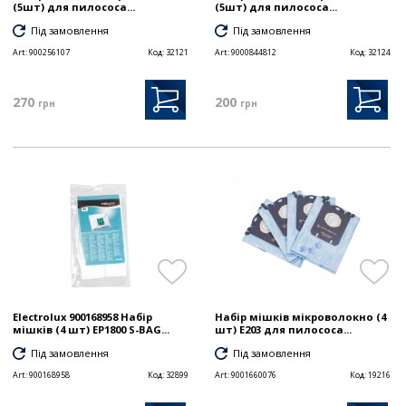
(5шт) для пилососа...
(5шт) для пилососа...
Під замовлення
Під замовлення
Art:
900256107
Код:
32121
Art:
9000844812
Код:
32124
270
200
грн
грн
Electrolux 900168958 Набір
Набір мішків мікроволокно (4
мішків (4 шт) EP1800 S-BAG...
шт) E203 для пилососа...
Під замовлення
Під замовлення
Art:
900168958
Код:
32899
Art:
9001660076
Код:
19216