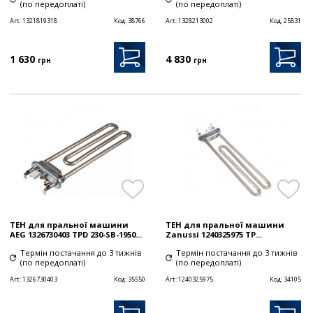
(по передоплаті)
(по передоплаті)
Art:
1321819318
Код:
38766
Art:
1328213002
Код:
25831
1 630
4 830
грн
грн
ТЕН для пральної машини
ТЕН для пральної машини
AEG 1326730403 TPD 230-SB-1950...
Zanussi 1240325975 TP...
Термін постачання до 3 тижнів
Термін постачання до 3 тижнів
(по передоплаті)
(по передоплаті)
Art:
1326730403
Код:
35550
Art:
1240325975
Код:
34105