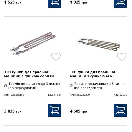
1 525
1 925
грн
грн
ТЕН сушки для пральної
ТЕН сушки для пральної
машини з сушкою Zanussi...
машини з сушкою AEG...
Термін постачання до 3 тижнів
Термін постачання до 3 тижнів
(по передоплаті)
(по передоплаті)
Art:
1325488102
Код:
11534
Art:
4055226270
Код:
32605
3 835
4 605
грн
грн