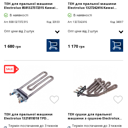
ТЕН для пральної машини
ТЕН для пральної машини
Electrolux 8581327372315 Kawai...
Electrolux 1327242416 Kawai...
В наявності
В наявності
Art:
8581327372315
Код:
32933
Art:
1327242416
Код:
34007
Опт цiни від 2 штук
Опт цiни від 2 штук
1 680
1 170
грн
грн
ТЕН для пральної машини
ТЕН сушки для пральної
Electrolux 1321819318 TPD...
машини з сушкою Electrolux...
Термін постачання до 3 тижнів
Термін постачання до 3 тижнів