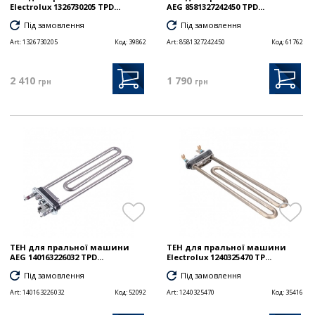
Electrolux 1326730205 TPD...
AEG 8581327242450 TPD...
Під замовлення
Під замовлення
Art:
1326730205
Код:
39862
Art:
8581327242450
Код:
61762
2 410
1 790
грн
грн
ТЕН для пральної машини
ТЕН для пральної машини
AEG 140163226032 TPD...
Electrolux 1240325470 TP...
Під замовлення
Під замовлення
Art:
140163226032
Код:
52092
Art:
1240325470
Код:
35416