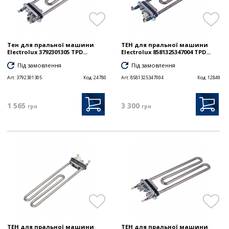
Тен для пральної машини
ТЕН для пральної машини
Electrolux 3792301305 TPD...
Electrolux 8581325347004 TPD...
Під замовлення
Під замовлення
Art:
3792301305
Код:
24780
Art:
8581325347004
Код:
12849
1 565
3 300
грн
грн
ТЕН для пральної машини
ТЕН для пральної машини