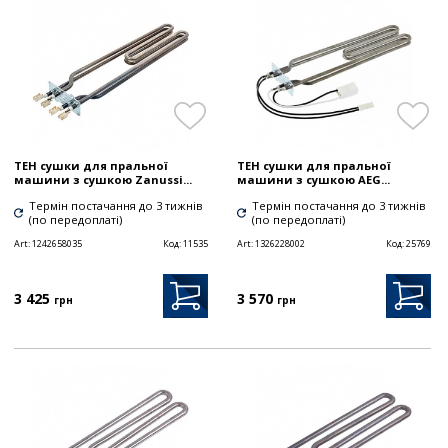
ТЕН сушки для пральної
ТЕН сушки для пральної
машини з сушкою Zanussi...
машини з сушкою AEG...
Термін постачання до 3 тижнів
Термін постачання до 3 тижнів
(по передоплаті)
(по передоплаті)
Art:
1242658035
Код:
11535
Art:
1326228002
Код:
25769
3 425
3 570
грн
грн