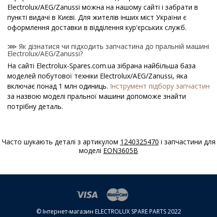
Electrolux/AEG/Zanussi можна на нашому сайті і забрати в
пункті видачі в Києві. Для жителів інших міст України є
оформлення доставки в відділення кур'єрських служб.
⋙ Як дізнатися чи підходить запчастина до пральній машині
Electrolux/AEG/Zanussi?
На сайті Electrolux-Spares.com.ua зібрана найбільша база
моделей побутової техніки Electrolux/AEG/Zanussi, яка
включає понад 1 млн одиниць.
Інструмент підбору запчастин
за назвою моделі пральної машини допоможе знайти
потрібну деталь.
⋙ Як дізнатися модель пральної машини
Electrolux/AEG/Zanussi?
Часто шукають деталі з артикулом
1240325470
і запчастини для
Спеціальна наклейка виробника з назвою моделі і іншими
моделі
EON3605B
параметрами - шильдик знаходиться на корпусі пральної
машини Electrolux/AEG/Zanussi.
⋙ Скільки коштує ТЕНи до пральних машин
Electrolux/AEG/Zanussi?
На нашому сайті можна купити оригінальні ТЕНи до
© Інтернет-магазин ELECTROLUX SPARE PARTS 2022
пральних машин Electrolux/AEG/Zanussi за конкурентними