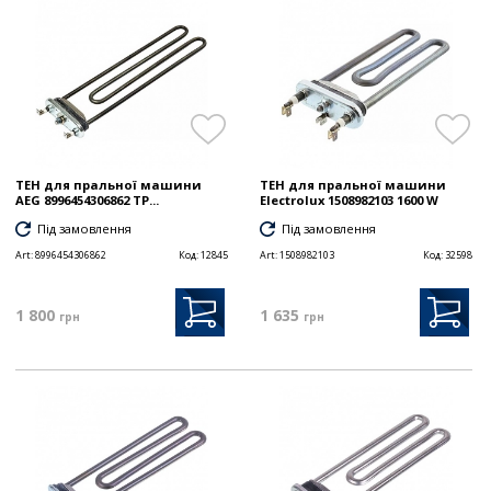
ТЕН для пральної машини
ТЕН для пральної машини
AEG 8996454306862 TP...
Electrolux 1508982103 1600 W
Під замовлення
Під замовлення
Art:
8996454306862
Код:
12845
Art:
1508982103
Код:
32598
1 800
1 635
грн
грн