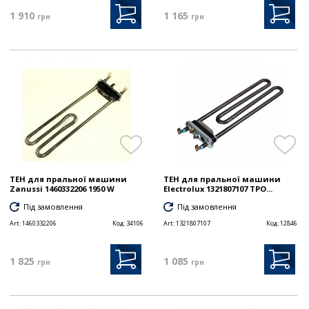
1 910
1 165
грн
грн
ТЕН для пральної машини
ТЕН для пральної машини
Zanussi 1460332206 1950 W
Electrolux 1321807107 TPO...
Під замовлення
Під замовлення
Art:
1460332206
Код:
34106
Art:
1321807107
Код:
12846
1 825
1 085
грн
грн