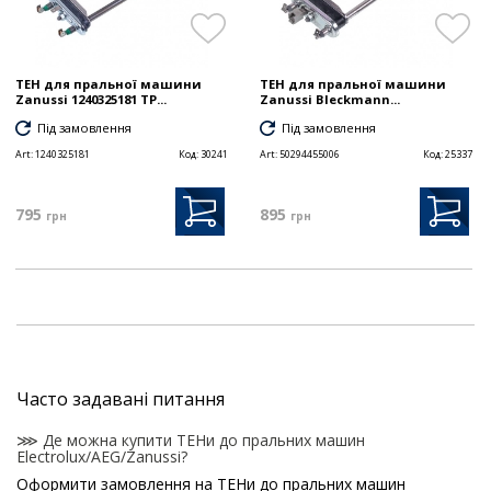
ТЕН для пральної машини
ТЕН для пральної машини
Zanussi 1240325181 TP...
Zanussi Bleckmann...
Під замовлення
Під замовлення
Art:
1240325181
Код:
30241
Art:
50294455006
Код:
25337
795
895
грн
грн
Часто задавані питання
⋙ Де можна купити ТЕНи до пральних машин
Electrolux/AEG/Zanussi?
Оформити замовлення на ТЕНи до пральних машин