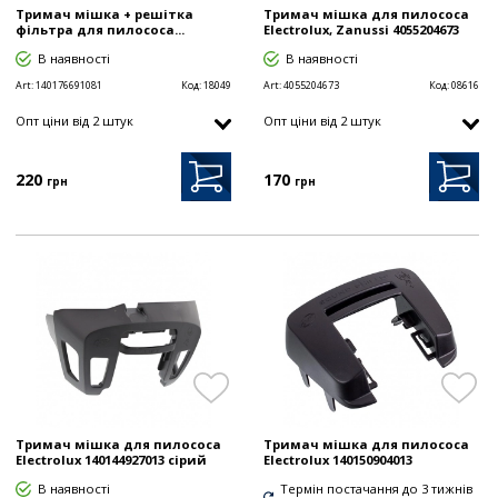
Тримач мішка + решітка
Тримач мішка для пилососа
фільтра для пилососа...
Electrolux, Zanussi 4055204673
В наявності
В наявності
Art:
140176691081
Код:
18049
Art:
4055204673
Код:
08616
Опт цiни від 2 штук
Опт цiни від 2 штук
220
170
грн
грн
Тримач мішка для пилососа
Тримач мішка для пилососа
Electrolux 140144927013 сірий
Electrolux 140150904013
В наявності
Термін постачання до 3 тижнів