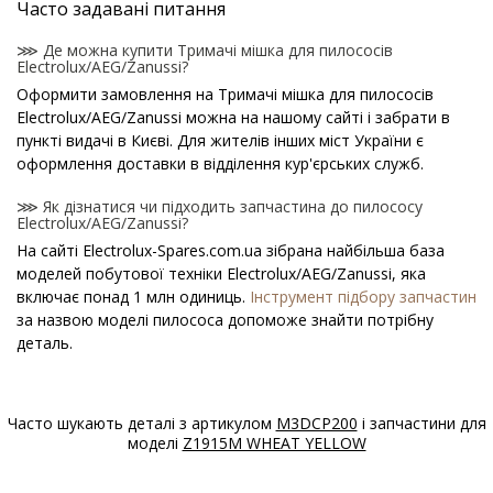
Часто задавані питання
⋙ Де можна купити Тримачі мішка для пилососів
Electrolux/AEG/Zanussi?
Оформити замовлення на Тримачі мішка для пилососів
Electrolux/AEG/Zanussi можна на нашому сайті і забрати в
пункті видачі в Києві. Для жителів інших міст України є
оформлення доставки в відділення кур'єрських служб.
⋙ Як дізнатися чи підходить запчастина до пилососу
Electrolux/AEG/Zanussi?
На сайті Electrolux-Spares.com.ua зібрана найбільша база
моделей побутової техніки Electrolux/AEG/Zanussi, яка
включає понад 1 млн одиниць.
Інструмент підбору запчастин
за назвою моделі пилососа допоможе знайти потрібну
деталь.
⋙ Як дізнатися модель пилососа Electrolux/AEG/Zanussi?
Спеціальна наклейка виробника з назвою моделі і іншими
Часто шукають деталі з артикулом
M3DCP200
і запчастини для
параметрами - шильдик знаходиться на корпусі пилососа
моделі
Z1915M WHEAT YELLOW
Electrolux/AEG/Zanussi.