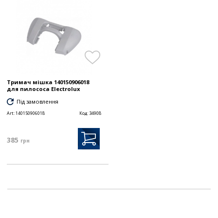
Тримач мішка 140150906018
для пилососа Electrolux
Під замовлення
Art:
140150906018
Код:
34908
385
грн