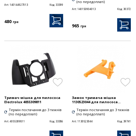
(по передоплаті)
Art:
140144927013
Код:
33399
Art:
140150904013
Код:
30372
480
грн
965
грн
Тримач мішка для пилососа
Замок тримача мішка
Electrolux 4055309811
1130523044 для пилососа...
Термін постачання до 3 тижнів
Термін постачання до 3 тижнів
(по передоплаті)
(по передоплаті)
Art:
4055309811
Код:
33386
Art:
1130523044
Код:
39741