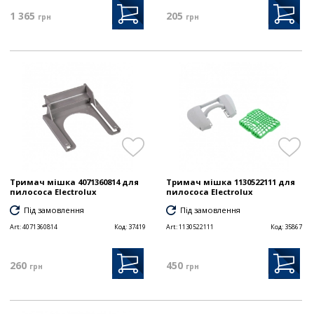
1 365
205
грн
грн
Тримач мішка 4071360814 для
Тримач мішка 1130522111 для
пилососа Electrolux
пилососа Electrolux
Під замовлення
Під замовлення
Art:
4071360814
Код:
37419
Art:
1130522111
Код:
35867
260
450
грн
грн