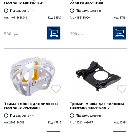
Electrolux 140111618041
Zanussi 4055131900
Під замовлення
Під замовлення
Art:
140111618041
Код:
33387
Art:
4055131900
Код:
57061
530
290
грн
грн
Тримач мішка для пилососа
Тримач мішка для пилососа
Electrolux 2192150056
Electrolux 140211496017
Під замовлення
Під замовлення
Art:
2192150056
Код:
47119
Art:
140211496017
Код:
42051