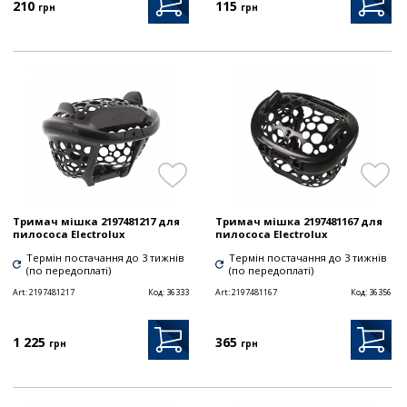
210
115
грн
грн
Тримач мішка 2197481217 для
Тримач мішка 2197481167 для
пилососа Electrolux
пилососа Electrolux
Термін постачання до 3 тижнів
Термін постачання до 3 тижнів
(по передоплаті)
(по передоплаті)
Art:
2197481217
Код:
36333
Art:
2197481167
Код:
36356
1 225
365
грн
грн