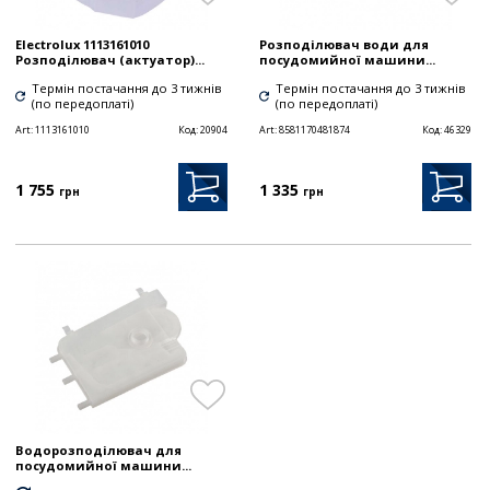
Electrolux 1113161010
Розподілювач води для
Розподілювач (актуатор)...
посудомийної машини...
Термін постачання до 3 тижнів
Термін постачання до 3 тижнів
(по передоплаті)
(по передоплаті)
Art:
1113161010
Код:
20904
Art:
8581170481874
Код:
46329
1 755
1 335
грн
грн
Водорозподілювач для
посудомийної машини...