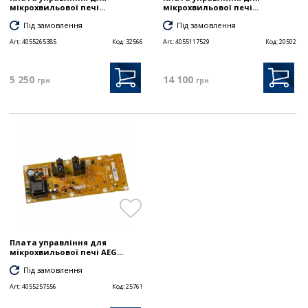
мікрохвильової печі...
мікрохвильової печі...
Під замовлення
Під замовлення
Art:
4055265385
Код:
32566
Art:
4055117529
Код:
20502
5 250
14 100
грн
грн
Плата управління для
мікрохвильової печі AEG...
Під замовлення
Art:
4055257556
Код:
25761