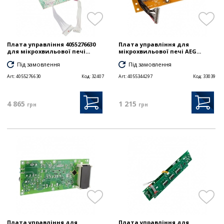
Плата управління 4055276630
Плата управління для
для мікрохвильової печі...
мікрохвильової печі AEG...
Під замовлення
Під замовлення
Art:
4055276630
Код:
32407
Art:
4055344297
Код:
33039
4 865
1 215
грн
грн
Плата управління для
Плата управління для