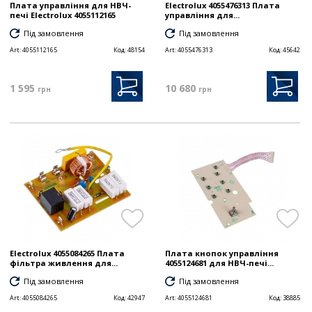
Плата управління для НВЧ-
Electrolux 4055476313 Плата
печі Electrolux 4055112165
управління для...
Під замовлення
Під замовлення
Art:
4055112165
Код:
48154
Art:
4055476313
Код:
45642
1 595
10 680
грн
грн
Electrolux 4055084265 Плата
Плата кнопок управління
фільтра живлення для...
4055124681 для НВЧ-печі...
Під замовлення
Під замовлення
Art:
4055084265
Код:
42947
Art:
4055124681
Код:
38885