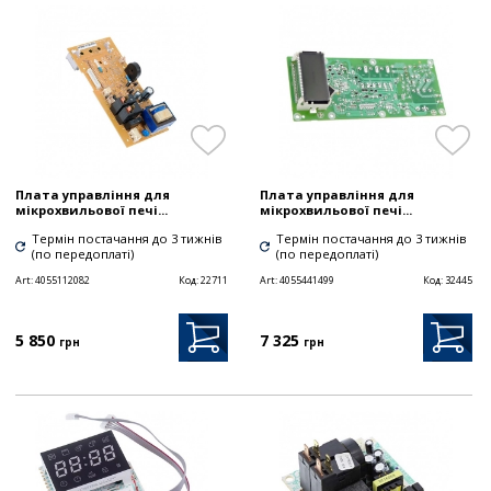
Плата управління для
Плата управління для
мікрохвильової печі...
мікрохвильової печі...
Термін постачання до 3 тижнів
Термін постачання до 3 тижнів
(по передоплаті)
(по передоплаті)
Art:
4055112082
Код:
22711
Art:
4055441499
Код:
32445
5 850
7 325
грн
грн