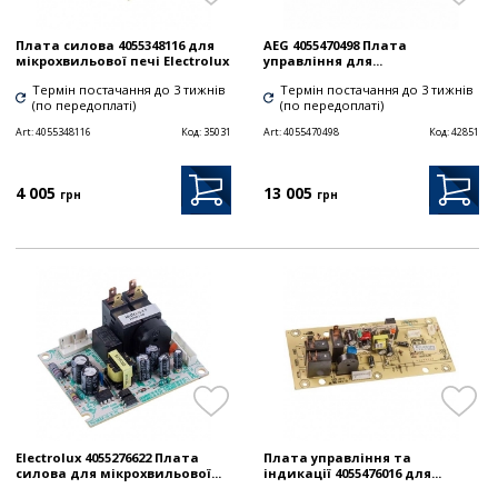
Плата силова 4055348116 для
AEG 4055470498 Плата
мікрохвильової печі Electrolux
управління для...
Термін постачання до 3 тижнів
Термін постачання до 3 тижнів
(по передоплаті)
(по передоплаті)
Art:
4055348116
Код:
35031
Art:
4055470498
Код:
42851
4 005
13 005
грн
грн
Electrolux 4055276622 Плата
Плата управління та
силова для мікрохвильової...
індикації 4055476016 для...