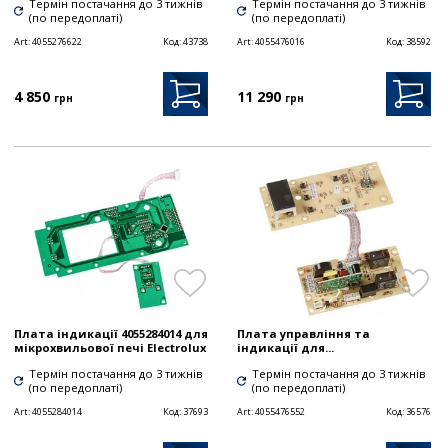
Термін постачання до 3 тижнів
Термін постачання до 3 тижнів
(по передоплаті)
(по передоплаті)
Art:
4055276622
Код:
43738
Art:
4055476016
Код:
38592
4 850
11 290
грн
грн
Плата індикації 4055284014 для
Плата управління та
мікрохвильової печі Electrolux
індикації для...
Термін постачання до 3 тижнів
Термін постачання до 3 тижнів
(по передоплаті)
(по передоплаті)
Art:
4055284014
Код:
37693
Art:
4055476552
Код:
36576