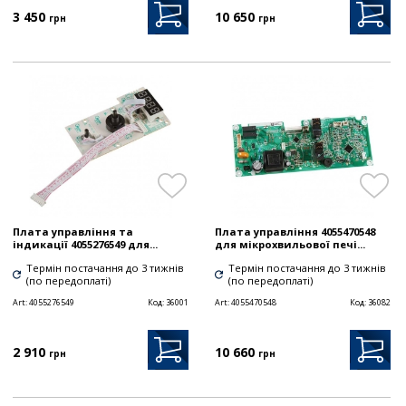
3 450
10 650
грн
грн
Плата управління та
Плата управління 4055470548
індикації 4055276549 для...
для мікрохвильової печі...
Термін постачання до 3 тижнів
Термін постачання до 3 тижнів
(по передоплаті)
(по передоплаті)
Art:
4055276549
Код:
36001
Art:
4055470548
Код:
36082
2 910
10 660
грн
грн