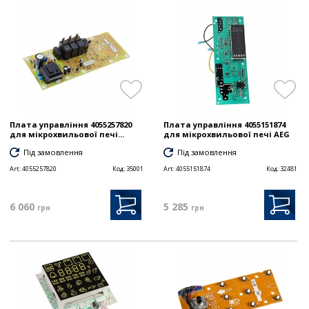
Плата управління 4055257820
Плата управління 4055151874
для мікрохвильової печі...
для мікрохвильової печі AEG
Під замовлення
Під замовлення
Art:
4055257820
Код:
35001
Art:
4055151874
Код:
32481
6 060
5 285
грн
грн