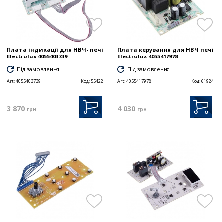
Плата індикації для НВЧ- печі
Плата керування для НВЧ печі
Electrolux 4055403739
Electrolux 4055417978
Під замовлення
Під замовлення
Art:
4055403739
Код:
55422
Art:
4055417978
Код:
61924
3 870
4 030
грн
грн