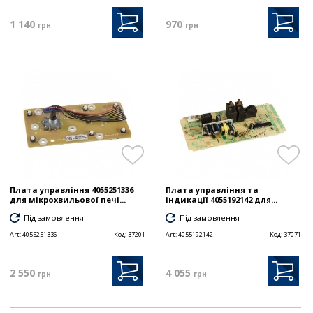
1 140
970
грн
грн
Плата управління 4055251336
Плата управління та
для мікрохвильової печі...
індикації 4055192142 для...
Під замовлення
Під замовлення
Art:
4055251336
Код:
37201
Art:
4055192142
Код:
37071
2 550
4 055
грн
грн