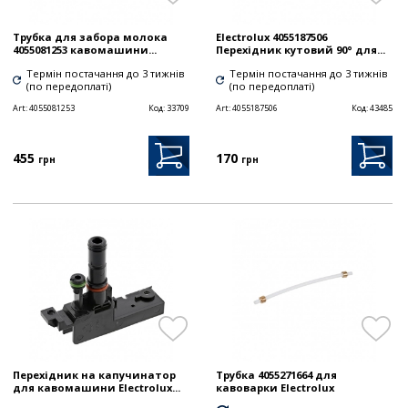
Трубка для забора молока
Electrolux 4055187506
4055081253 кавомашини...
Перехідник кутовий 90° для...
Термін постачання до 3 тижнів
Термін постачання до 3 тижнів
(по передоплаті)
(по передоплаті)
Art:
4055081253
Код:
33709
Art:
4055187506
Код:
43485
455
170
грн
грн
Перехідник на капучинатор
Трубка 4055271664 для
для кавомашини Electrolux...
кавоварки Electrolux