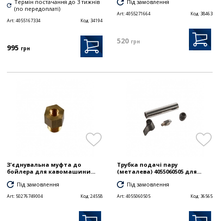
Термін постачання до 3 тижнів
Під замовлення
(по передоплаті)
Art:
4055271664
Код:
38463
Art:
4055167334
Код:
34194
520
грн
995
грн
З'єднувальна муфта до
Трубка подачі пару
бойлера для кавомашини...
(металева) 4055060505 для...
Під замовлення
Під замовлення
Art:
50276749004
Код:
24558
Art:
4055060505
Код:
36565