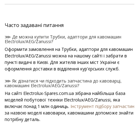
Часто задавані питання
⋙ Де можна купити Трубки, адаптори для кавомашин
Electrolux/AEG/Zanussi?
Оформити замовлення на Трубки, адаптори для кавомашин
Electrolux/AEG/Zanussi можна на нашому сайті і забрати в
пункті видачі в Києві. Для жителів інших міст України є
оформлення доставки в відділення кур'єрських служб.
⋙ Як дізнатися чи підходить запчастина до кавоварці,
кавомашині Electrolux/AEG/Zanussi?
На сайті Electrolux-Spares.com.ua зібрана найбільша база
моделей побутової техніки Electrolux/AEG/Zanussi, яка
включає понад 1 млн одиниць.
Інструмент підбору запчастин
за назвою моделі кавоварки, кавомашини допоможе знайти
потрібну деталь.
⋙ Як дізнатися модель кавоварки, кавомашини
Electrolux/AEG/Zanussi?