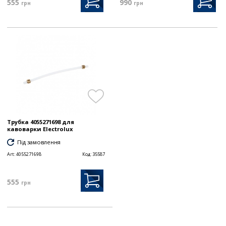
555
990
грн
грн
Трубка 4055271698 для
кавоварки Electrolux
Під замовлення
Art:
4055271698
Код:
35587
555
грн