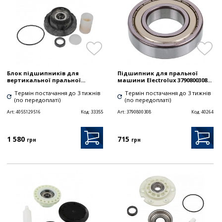
Блок підшипників для
Підшипник для пральної
вертикальної пральної...
машини Electrolux 3790800308...
Термін постачання до 3 тижнів
Термін постачання до 3 тижнів
(по передоплаті)
(по передоплаті)
Art:
4055129516
Код:
33355
Art:
3790800308
Код:
40264
1 580
715
грн
грн