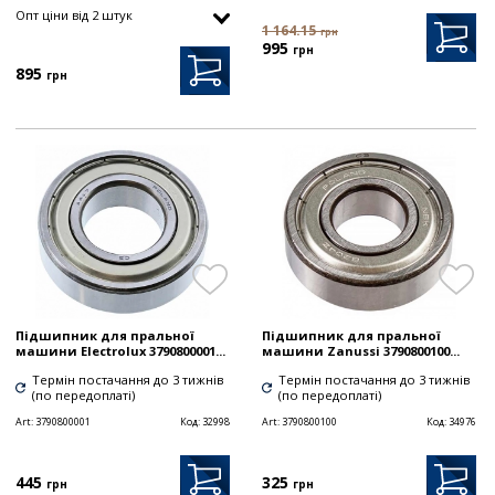
Опт цiни від 2 штук
1 164.15
грн
995
грн
895
грн
Підшипник для пральної
Підшипник для пральної
машини Electrolux 3790800001...
машини Zanussi 3790800100...
Термін постачання до 3 тижнів
Термін постачання до 3 тижнів
(по передоплаті)
(по передоплаті)
Art:
3790800001
Код:
32998
Art:
3790800100
Код:
34976
445
325
грн
грн