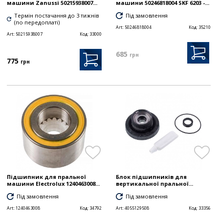
машини Zanussi 50215938007...
машини 50246818004 SKF 6203 -...
Термін постачання до 3 тижнів
Під замовлення
(по передоплаті)
Art:
50246818004
Код:
35210
Art:
50215938007
Код:
33000
685
грн
775
грн
Підшипник для пральної
Блок підшипників для
машини Electrolux 1240463008...
вертикальної пральної...
Під замовлення
Під замовлення
Art:
1240463008
Код:
34792
Art:
4055129508
Код:
33356