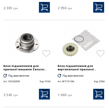
2 305
2 950
грн
грн
Блок підшипників для
Блок підшипників для
пральної машини Zanussi...
вертикальної пральної...
Під замовлення
Під замовлення
Art:
1292452099
Код:
10160
Art:
4071311544
Код:
22966
2 545
1 660
грн
грн