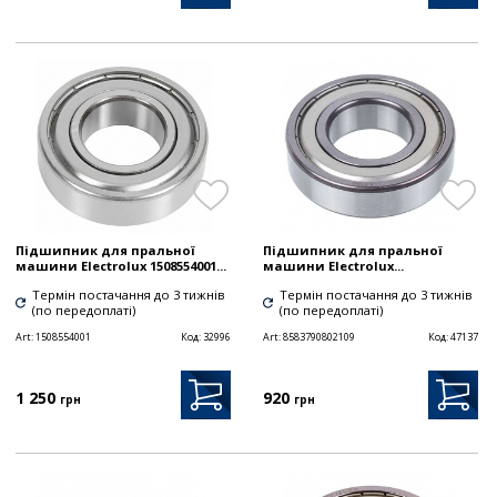
Підшипник для пральної
Підшипник для пральної
машини Electrolux 1508554001...
машини Electrolux...
Термін постачання до 3 тижнів
Термін постачання до 3 тижнів
(по передоплаті)
(по передоплаті)
Art:
1508554001
Код:
32996
Art:
8583790802109
Код:
47137
1 250
920
грн
грн