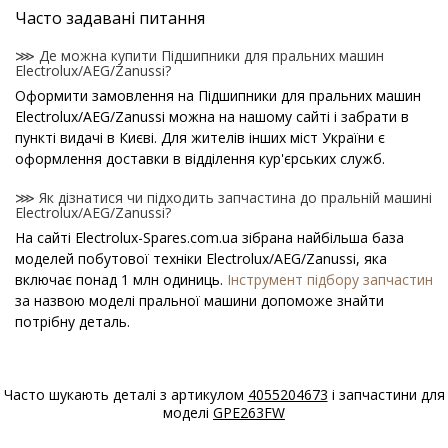
Часто задавані питання
⋙ Де можна купити Підшипники для пральних машин
Electrolux/AEG/Zanussi?
Оформити замовлення на Підшипники для пральних машин
Electrolux/AEG/Zanussi можна на нашому сайті і забрати в
пункті видачі в Києві. Для жителів інших міст України є
оформлення доставки в відділення кур'єрських служб.
⋙ Як дізнатися чи підходить запчастина до пральній машині
Electrolux/AEG/Zanussi?
На сайті Electrolux-Spares.com.ua зібрана найбільша база
моделей побутової техніки Electrolux/AEG/Zanussi, яка
включає понад 1 млн одиниць.
Інструмент підбору запчастин
за назвою моделі пральної машини допоможе знайти
потрібну деталь.
⋙ Як дізнатися модель пральної машини
Electrolux/AEG/Zanussi?
Часто шукають деталі з артикулом
4055204673
і запчастини для
Спеціальна наклейка виробника з назвою моделі і іншими
моделі
GPE263FW
параметрами - шильдик знаходиться на корпусі пральної
машини Electrolux/AEG/Zanussi.