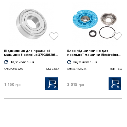
Підшипник для пральної
Блок підшипників для
машини Electrolux 3790803203...
пральної машини Electrolux...
Під замовлення
Під замовлення
Art:
3790803203
Код:
33087
Art:
4071424214
Код:
11859
1 150
3 015
грн
грн