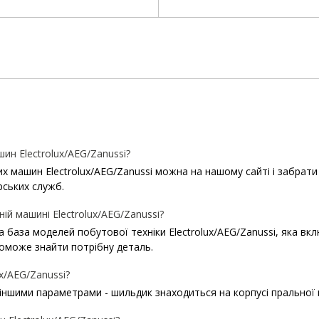
н Electrolux/AEG/Zanussi?
ашин Electrolux/AEG/Zanussi можна на нашому сайті і забрати в 
рських служб.
ій машині Electrolux/AEG/Zanussi?
ша база моделей побутової техніки Electrolux/AEG/Zanussi, яка в
оможе знайти потрібну деталь.
x/AEG/Zanussi?
іншими параметрами - шильдик знаходиться на корпусі пральної м