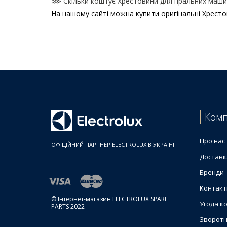
⋙ Скільки коштує Хрестовини для пральних машин 
На нашому сайті можна купити оригінальні Хресто
Ціни на Хрестовини для пральних машин
Товар
Хрестовина барабана для пральної машини Elect
Хрестовина барабана для пральної машини Elec
Хрестовина барабана для пральної машини Elec
Хрестовина барабана для пральної машини Elec
Хрестовина барабана для пральних машин Elect
Комп
Хрестовина барабана для пральної машини Elec
Про нас
ОФІЦІЙНИЙ ПАРТНЕР ELECTROLUX В УКРАЇНІ
Доставк
Бренди
Контакт
© Інтернет-магазин ELECTROLUX SPARE
Угода к
PARTS 2022
Зворотн