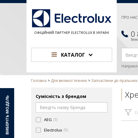
ПРО НАС
0
ОФІЦІЙНИЙ ПАРТНЕР ELECTROLUX В УКРАЇНІ
Без
КАТАЛОГ
Наприкл
Головна
Для великої техніки
Запчастини до пральни
Хр
Сумісність з брендом
ВИБЕРІТЬ МОДЕЛЬ
С
AEG
(3)
Electrolux
(5)