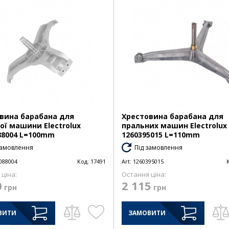
вина барабана для
Хрестовина барабана для
ої машини Electrolux
пральних машин Electrolux
88004 L=100mm
1260395015 L=110mm
замовлення
Під замовлення
088004
Код:
17491
Art:
1260395015
ціна:
Остання ціна:
0
2 115
грн
грн
ВИТИ
ЗАМОВИТИ