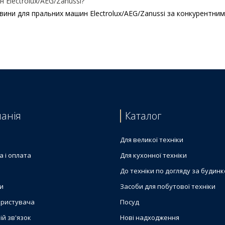
Electrolux/AEG/Zanussi?
вини для пральних машин Electrolux/AEG/Zanussi за конкурентним
rolux 50239959005
trolux 50239965002 L=108mm
trolux 50099972007 L=105mm
trolux 50279088004 L=100mm
rolux 1260395015 L=110mm
анія
Каталог
trolux 50239964005 L=108mm
Для великої техніки
а і оплата
Для кухонної техніки
До техніки по догляду за будин
и
Засоби для побутової техніки
ористувача
Посуд
ій зв'язок
Нові надходження