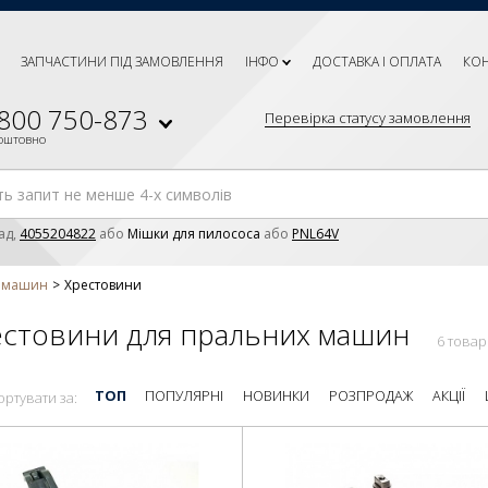
ЗАПЧАСТИНИ ПІД ЗАМОВЛЕННЯ
ІНФО
ДОСТАВКА І ОПЛАТА
КО
 800 750-873
Перевірка статусу замовлення
коштовно
ад,
4055204822
або
Мішки для пилососа
або
PNL64V
х машин
Хрестовини
естовини для пральних машин
6 товар
ТОП
ПОПУЛЯРНІ
НОВИНКИ
РОЗПРОДАЖ
АКЦІЇ
ортувати за: