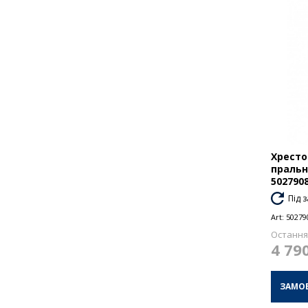
Хресто
пральн
502790
Під 
Art:
50279
Остання 
4 79
ЗАМО