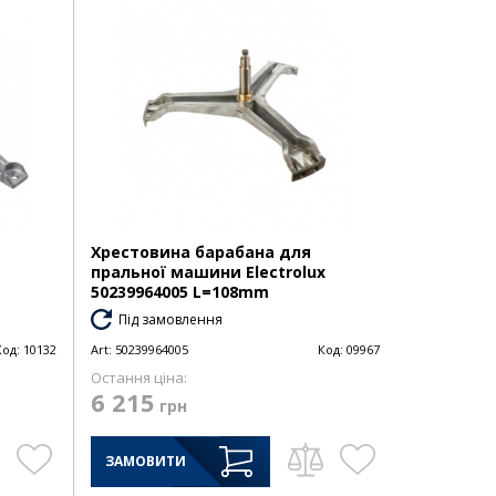
Хрестовина барабана для
пральної машини Electrolux
50239964005 L=108mm
Під замовлення
Код:
10132
Art:
50239964005
Код:
09967
Остання ціна:
6 215
грн
ЗАМОВИТИ