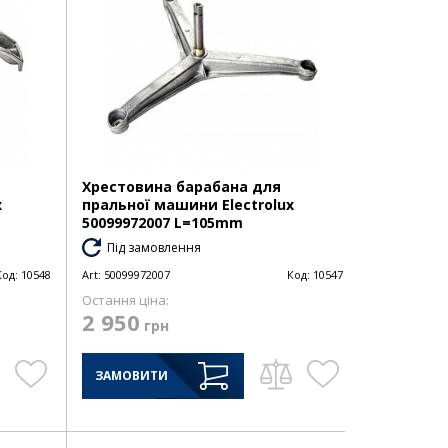
Хрестовина барабана для
x
пральної машини Electrolux
50099972007 L=105mm
Під замовлення
Код:
10548
Art:
50099972007
Код:
10547
Остання ціна:
2 950
грн
ЗАМОВИТИ