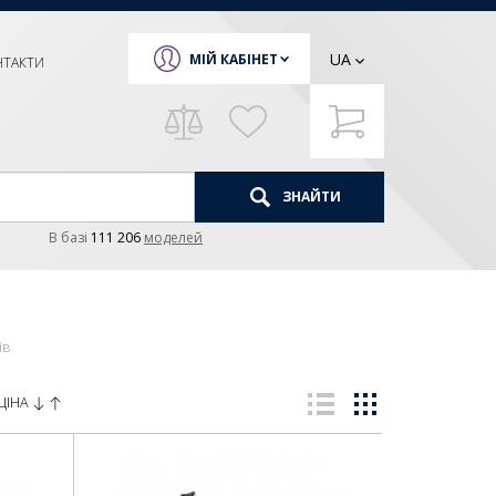
UA
МІЙ КАБІНЕТ
НТАКТИ
ЗНАЙТИ
В базi
111 206
моделей
ів
ЦІНА