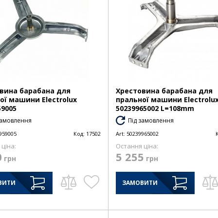
вина барабана для
Хрестовина барабана для
ої машини Electrolux
пральної машини Electrolu
59005
50239965002 L=108mm
замовлення
Під замовлення
959005
Код:
17502
Art:
50239965002
ціна:
Остання ціна:
0
5 255
грн
грн
ВИТИ
ЗАМОВИТИ