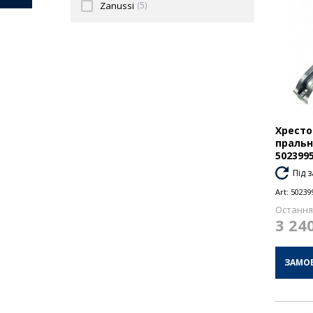
Zanussi
(5)
Хресто
пральн
502399
Під 
Art:
50239
Остання 
3 24
ЗАМО