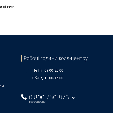
и цінами.
Ціна
3240 ₴
5255 ₴
2950 ₴
4790 ₴
2115 ₴
Робочі години колл-центру
6215 ₴
Пн-Пт: 09:00-20:00
Сб-Нд: 10:00-16:00
ком
0 800 750-873
Безкоштовно