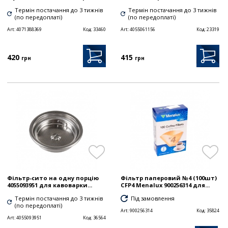
Термін постачання до 3 тижнів
Термін постачання до 3 тижнів
(по передоплаті)
(по передоплаті)
Art:
4071388369
Код:
33460
Art:
4055061156
Код:
23319
420
415
грн
грн
Фільтр-сито на одну порцію
Фільтр паперовий №4 (100шт)
4055093951 для кавоварки...
CFP4 Menalux 900256314 для...
Термін постачання до 3 тижнів
Під замовлення
(по передоплаті)
Art:
900256314
Код:
35824
Art:
4055093951
Код:
36564