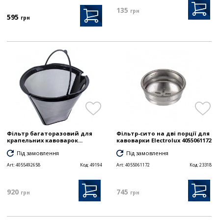
135
грн
595
грн
Фільтр багаторазовий для
Фільтр-сито на дві порції для
крапельних кавоварок...
кавоварки Electrolux 4055061172
Під замовлення
Під замовлення
Art:
4055492658
Код:
49194
Art:
4055061172
Код:
23318
920
745
грн
грн