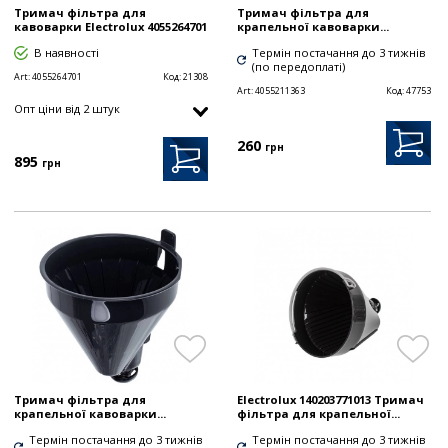
Тримач фільтра для
Тримач фільтра для
кавоварки Electrolux 4055264701
крапельної кавоварки...
В наявності
Термін постачання до 3 тижнів
(по передоплаті)
Art:
4055264701
Код:
21308
Art:
4055211363
Код:
47753
Опт цiни від 2 штук
260
грн
895
грн
Тримач фільтра для
Electrolux 140203771013 Тримач
крапельної кавоварки...
фільтра для крапельної...
Термін постачання до 3 тижнів
Термін постачання до 3 тижнів