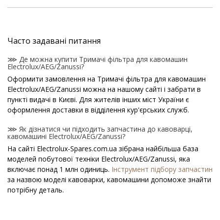
Часто задавані питання
⋙ Де можна купити Тримачі фільтра для кавомашин
Electrolux/AEG/Zanussi?
Оформити замовлення на Тримачі фільтра для кавомашин
Electrolux/AEG/Zanussi можна на нашому сайті і забрати в
пункті видачі в Києві. Для жителів інших міст України є
оформлення доставки в відділення кур'єрських служб.
⋙ Як дізнатися чи підходить запчастина до кавоварці,
кавомашині Electrolux/AEG/Zanussi?
На сайті Electrolux-Spares.com.ua зібрана найбільша база
моделей побутової техніки Electrolux/AEG/Zanussi, яка
включає понад 1 млн одиниць.
Інструмент підбору запчастин
за назвою моделі кавоварки, кавомашини допоможе знайти
потрібну деталь.
⋙ Як дізнатися модель кавоварки, кавомашини
Electrolux/AEG/Zanussi?