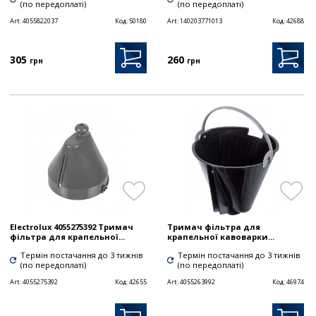
(по передоплаті)
(по передоплаті)
Art:
4055822037
Код:
50180
Art:
140203771013
Код:
42688
305
260
грн
грн
Electrolux 4055275392 Тримач
Тримач фільтра для
фільтра для крапельної...
крапельної кавоварки...
Термін постачання до 3 тижнів
Термін постачання до 3 тижнів
(по передоплаті)
(по передоплаті)
Art:
4055275392
Код:
42655
Art:
4055263992
Код:
46974