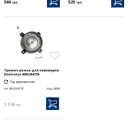
560
525
грн
грн
Тримач рожка для кавоварки
Electrolux 4055264776
Під замовлення
Art:
4055264776
Код:
24998
1 110
грн