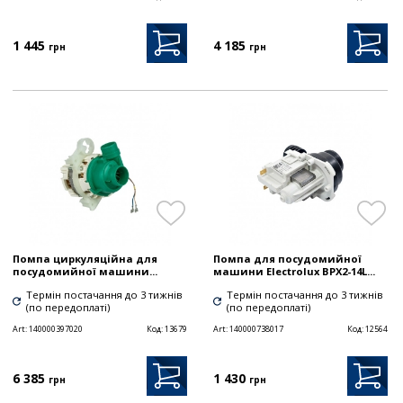
1 445
4 185
грн
грн
Помпа циркуляційна для
Помпа для посудомийної
посудомийної машини...
машини Electrolux BPX2-14L...
Термін постачання до 3 тижнів
Термін постачання до 3 тижнів
(по передоплаті)
(по передоплаті)
Art:
140000397020
Код:
13679
Art:
140000738017
Код:
12564
6 385
1 430
грн
грн