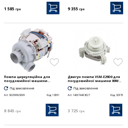
1 585
9 355
грн
грн
Помпа циркуляційна для
Двигун помпи VSM-E29D0 для
посудомийної машини...
посудомийної машини 80W...
Під замовлення
Під замовлення
Art:
50299965009
Код:
13091
Art:
140074403027
Код:
32970
8 845
3 725
грн
грн