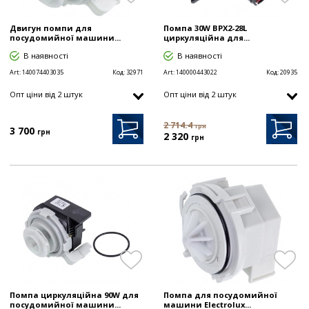
Двигун помпи для
Помпа 30W BPX2-28L
посудомийної машини...
циркуляційна для...
В наявності
В наявності
Art:
140074403035
Код:
32971
Art:
140000443022
Код:
20935
Опт цiни від 2 штук
Опт цiни від 2 штук
2 714.4
грн
3 700
грн
2 320
грн
Помпа циркуляційна 90W для
Помпа для посудомийної
посудомийної машини...
машини Electrolux...