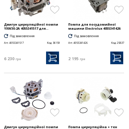
Двигун циркуляційної помпи
Помпа для посудомийної
YXW30-2A 4055341517 для...
машини Electrolux 4055341426
Під замовлення
Під замовлення
Art:
4055341517
Код:
36159
Art:
4055341426
Код:
25837
6 230
2 195
грн
грн
Двигун циркуляційної помпи
Помпа циркуляційна + тен