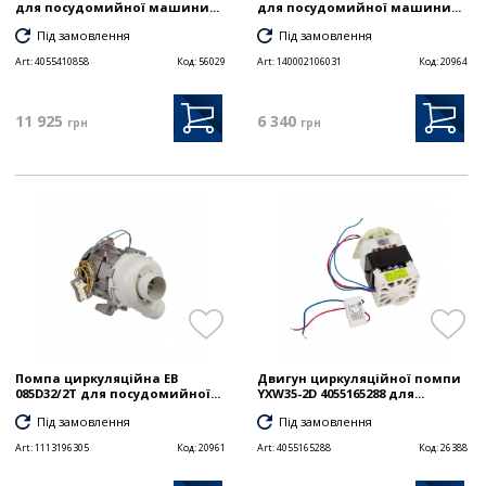
для посудомийної машини...
для посудомийної машини...
Під замовлення
Під замовлення
Art:
4055410858
Код:
56029
Art:
140002106031
Код:
20964
11 925
6 340
грн
грн
Помпа циркуляційна EB
Двигун циркуляційної помпи
085D32/2T для посудомийної...
YXW35-2D 4055165288 для...
Під замовлення
Під замовлення
Art:
1113196305
Код:
20961
Art:
4055165288
Код:
26388