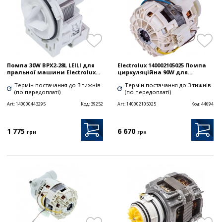
Помпа 30W BPX2-28L LEILI для
Electrolux 140002105025 Помпа
пральної машини Electrolux...
циркуляційна 90W для...
Термін постачання до 3 тижнів
Термін постачання до 3 тижнів
(по передоплаті)
(по передоплаті)
Art:
140000443295
Код:
39252
Art:
140002105025
Код:
44694
1 775
6 670
грн
грн