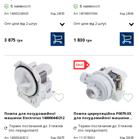
В наявності
В наявності
Art:
140002240020
Код:
24950
Art:
140180051066
Код:
24946
Опт цiни від 2 штук
Опт цiни від 2 штук
3 875
1 830
грн
грн
Помпа для посудомийної
Помпа циркуляційна P0079-XX
машини Electrolux 140000443212
для посудомийної машини...
Термін постачання до 3 тижнів
Термін постачання до 3 тижнів
(по передоплаті)
(по передоплаті)
Art:
140000443212
Код:
28479
Art:
1113170003
Код:
20939