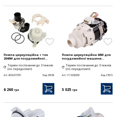
Помпа циркуляційна + тен
Помпа циркуляційна 60W для
2040W для посудомийної...
посудомийної машини...
Термін постачання до 3 тижнів
Термін постачання до 3 тижнів
(по передоплаті)
(по передоплаті)
Art:
4055373791
Код:
29930
Art:
1113332009
Код:
27815
6 260
5 025
грн
грн