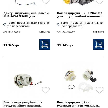
Двигун циркуляційної помпи
Помпа циркуляційна 21673057
1113196008 EE267M для...
для посудомийної машини...
Термін постачання до 3 тижнів
Термін постачання до 3 тижнів
(по передоплаті)
(по передоплаті)
Art:
1113196008
Код:
35725
Art:
50273432000
Код:
11502
11 165
11 345
грн
грн
Помпа циркуляційна для
Помпа циркуляційна
посудомийної машини...
PA085A25E01 + тен 4055373783...