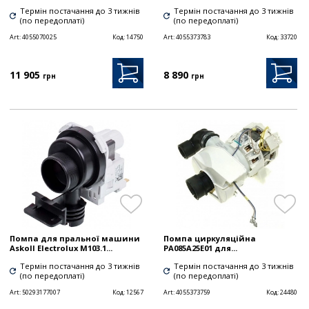
Термін постачання до 3 тижнів
Термін постачання до 3 тижнів
(по передоплаті)
(по передоплаті)
Art:
4055070025
Код:
14750
Art:
4055373783
Код:
33720
11 905
8 890
грн
грн
Помпа для пральної машини
Помпа циркуляційна
Askoll Electrolux M103.1...
PA085A25E01 для...
Термін постачання до 3 тижнів
Термін постачання до 3 тижнів
(по передоплаті)
(по передоплаті)
Art:
50293177007
Код:
12567
Art:
4055373759
Код:
24480