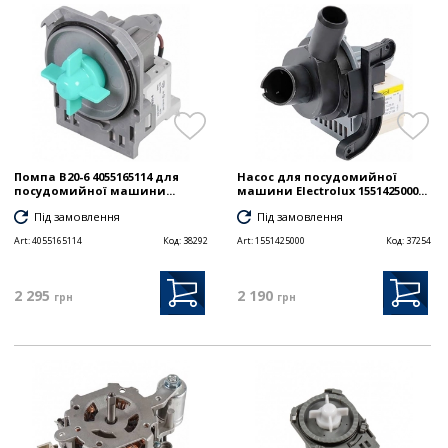
Помпа B20-6 4055165114 для
Насос для посудомийної
посудомийної машини...
машини Electrolux 1551425000...
Під замовлення
Під замовлення
Art:
4055165114
Код:
38292
Art:
1551425000
Код:
37254
2 295
2 190
грн
грн