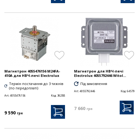
Магнетрон 4055476156 M24FA-
Магнетрон для НВЧ-печі
410A для НВЧ-печі Electrolux
Electrolux 4055792446 Witol...
Термін постачання до 3 тижнів
Під замовлення
(по передоплаті)
Art:
4055792446
Код:
64579
Art:
4055476156
Код:
36288
7 660
грн
9 590
грн