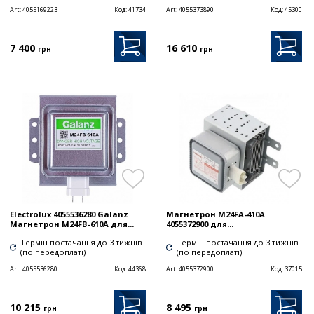
Art:
4055169223
Код:
41734
Art:
4055373890
Код:
45300
7 400
16 610
грн
грн
Electrolux 4055536280 Galanz
Магнетрон M24FA-410A
Магнетрон M24FB-610A для...
4055372900 для...
Термін постачання до 3 тижнів
Термін постачання до 3 тижнів
(по передоплаті)
(по передоплаті)
Art:
4055536280
Код:
44368
Art:
4055372900
Код:
37015
10 215
8 495
грн
грн