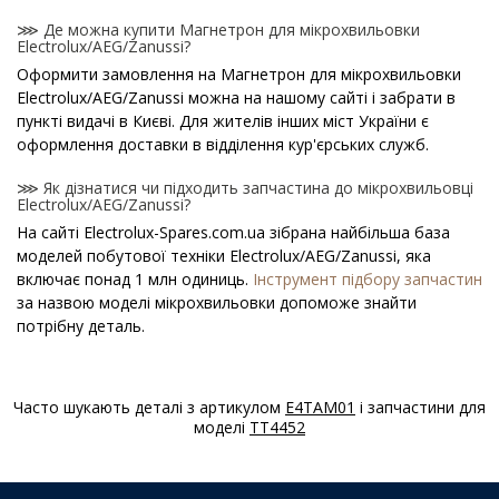
⋙ Де можна купити Магнетрон для мікрохвильовки
Electrolux/AEG/Zanussi?
Оформити замовлення на Магнетрон для мікрохвильовки
Electrolux/AEG/Zanussi можна на нашому сайті і забрати в
пункті видачі в Києві. Для жителів інших міст України є
оформлення доставки в відділення кур'єрських служб.
⋙ Як дізнатися чи підходить запчастина до мікрохвильовці
Electrolux/AEG/Zanussi?
На сайті Electrolux-Spares.com.ua зібрана найбільша база
моделей побутової техніки Electrolux/AEG/Zanussi, яка
включає понад 1 млн одиниць.
Інструмент підбору запчастин
за назвою моделі мікрохвильовки допоможе знайти
потрібну деталь.
⋙ Як дізнатися модель мікрохвильовки
Electrolux/AEG/Zanussi?
Часто шукають деталі з артикулом
E4TAM01
і запчастини для
Спеціальна наклейка виробника з назвою моделі і іншими
моделі
TT4452
параметрами - шильдик знаходиться на корпусі
мікрохвильовки Electrolux/AEG/Zanussi.