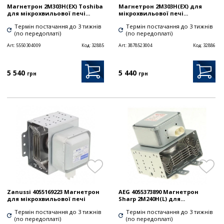
Магнетрон 2M303H(EX) Toshiba
Магнетрон 2M303H(EX) для
для мікрохвильової печі...
мікрохвильової печі...
Термін постачання до 3 тижнів
Термін постачання до 3 тижнів
(по передоплаті)
(по передоплаті)
Art:
5550304009
Код:
32885
Art:
3878523004
Код:
32886
5 540
5 440
грн
грн
Zanussi 4055169223 Магнетрон
AEG 4055373890 Магнетрон
для мікрохвильової печі
Sharp 2M240H(L) для...
Термін постачання до 3 тижнів
Термін постачання до 3 тижнів
(по передоплаті)
(по передоплаті)