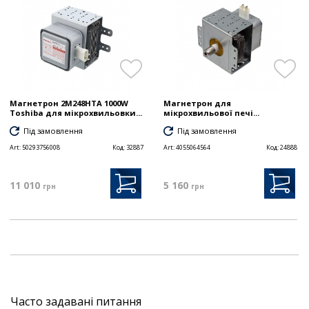
Магнетрон 2M248HTA 1000W
Магнетрон для
Toshiba для мікрохвильовки...
мікрохвильової печі...
Під замовлення
Під замовлення
Art:
50293756008
Код:
32887
Art:
4055064564
Код:
24888
11 010
5 160
грн
грн
Часто задавані питання