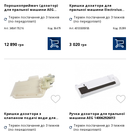
Порошкоприймач (дозатор)
Кришка дозатора для
для пральної машини AEG...
пральної машини Electrolux...
Термін постачання до 3 тижнів
Термін постачання до 3 тижнів
(по передоплаті)
(по передоплаті)
Art:
3484170216
Код:
36479
Art:
4055508958
Код:
35399
12 890
3 020
грн
грн
Кришка дозатора з
Ручка дозатора для пральної
клапаном подачі води для...
машини AEG 140062926013
Термін постачання до 3 тижнів
Термін постачання до 3 тижнів
(по передоплаті)
(по передоплаті)