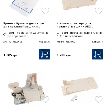
Кришка бункера дозатора
Кришка дозатора для
для пральної машини...
пральної машини AEG...
Термін постачання до 3 тижнів
Термін постачання до 3 тижнів
(по передоплаті)
(по передоплаті)
Art:
140134200058
Код:
38138
Art:
140108533070
Код:
36811
1 285
1 750
грн
грн