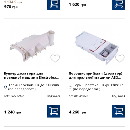
1 134.9
грн
1 620
грн
970
грн
Бункер дозатора для
Порошкоприймач (дозатор)
пральної машини Electrolux...
для пральної машини AEG...
Термін постачання до 3 тижнів
Термін постачання до 3 тижнів
(по передоплаті)
(по передоплаті)
Art:
1248272922
Код:
46474
Art:
4055499836
Код:
44764
1 240
4 260
грн
грн