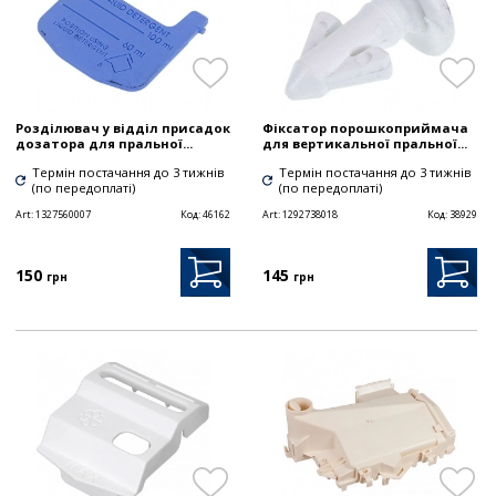
Розділювач у відділ присадок
Фіксатор порошкоприймача
дозатора для пральної...
для вертикальної пральної...
Термін постачання до 3 тижнів
Термін постачання до 3 тижнів
(по передоплаті)
(по передоплаті)
Art:
1327560007
Код:
46162
Art:
1292738018
Код:
38929
150
145
грн
грн