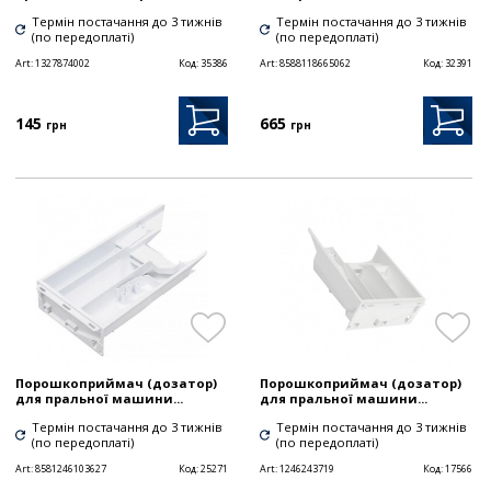
Термін постачання до 3 тижнів
Термін постачання до 3 тижнів
(по передоплаті)
(по передоплаті)
Art:
1327874002
Код:
35386
Art:
8588118665062
Код:
32391
145
665
грн
грн
Порошкоприймач (дозатор)
Порошкоприймач (дозатор)
для пральної машини...
для пральної машини...
Термін постачання до 3 тижнів
Термін постачання до 3 тижнів
(по передоплаті)
(по передоплаті)
Art:
8581246103627
Код:
25271
Art:
1246243719
Код:
17566