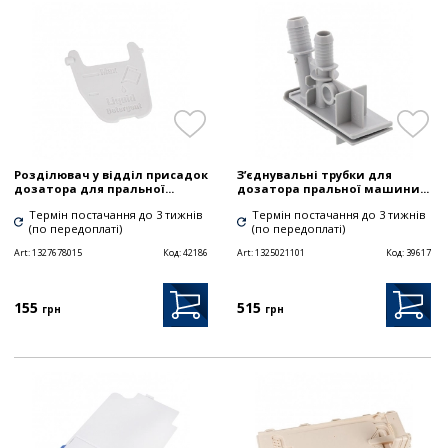
Розділювач у відділ присадок
З’єднувальні трубки для
дозатора для пральної...
дозатора пральної машини...
Термін постачання до 3 тижнів
Термін постачання до 3 тижнів
(по передоплаті)
(по передоплаті)
Art:
1327678015
Код:
42186
Art:
1325021101
Код:
39617
155
515
грн
грн