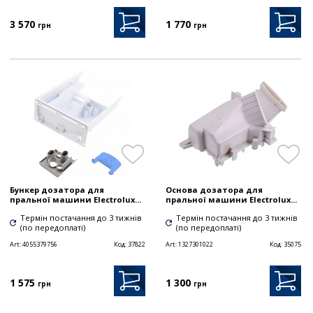
3 570
1 770
грн
грн
Бункер дозатора для
Основа дозатора для
пральної машини Electrolux...
пральної машини Electrolux...
Термін постачання до 3 тижнів
Термін постачання до 3 тижнів
(по передоплаті)
(по передоплаті)
Art:
4055379756
Код:
37822
Art:
1327301022
Код:
35075
1 575
1 300
грн
грн