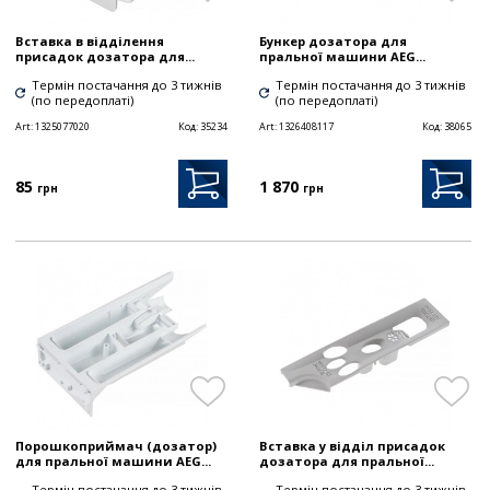
Вставка в відділення
Бункер дозатора для
присадок дозатора для...
пральної машини AEG...
Термін постачання до 3 тижнів
Термін постачання до 3 тижнів
(по передоплаті)
(по передоплаті)
Art:
1325077020
Код:
35234
Art:
1326408117
Код:
38065
85
1 870
грн
грн
Порошкоприймач (дозатор)
Вставка у відділ присадок
для пральної машини AEG...
дозатора для пральної...
Термін постачання до 3 тижнів
Термін постачання до 3 тижнів