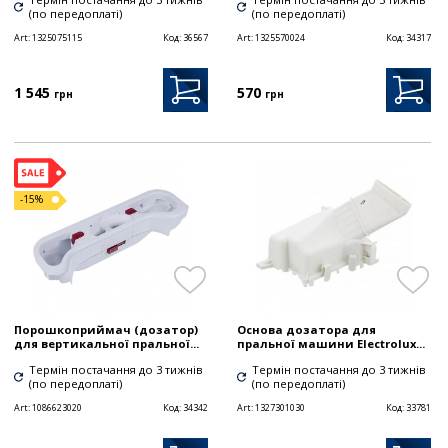
(по передоплаті)
(по передоплаті)
Art:
1325075115
Код:
36567
Art:
1325570024
Код:
34317
1 545
570
грн
грн
-15%
Порошкоприймач (дозатор)
Основа дозатора для
для вертикальної пральної...
пральної машини Electrolux...
Термін постачання до 3 тижнів
Термін постачання до 3 тижнів
(по передоплаті)
(по передоплаті)
Art:
1086623020
Код:
34342
Art:
1327301030
Код:
33781