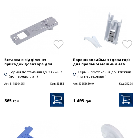
Вставка в відділення
Порошкоприймач (дозатор)
присадок дозатора для...
для пральної машини AEG...
Термін постачання до 3 тижнів
Термін постачання до 3 тижнів
(по передоплаті)
(по передоплаті)
Art:
8118664054
Код:
36453
Art:
4055368049
Код:
34294
865
1 495
грн
грн