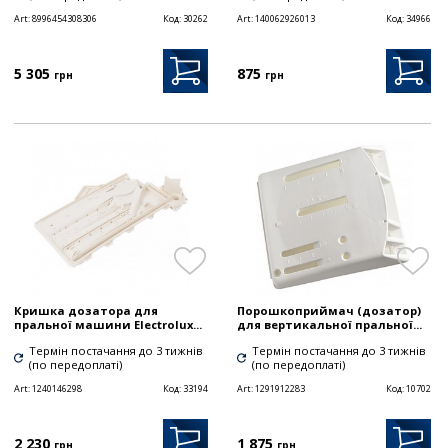
Art:
8996454308306
Код:
30262
Art:
140062926013
Код:
34966
5 305
875
грн
грн
Кришка дозатора для
Порошкоприймач (дозатор)
пральної машини Electrolux...
для вертикальної пральної...
Термін постачання до 3 тижнів
Термін постачання до 3 тижнів
(по передоплаті)
(по передоплаті)
Art:
1240146298
Код:
33194
Art:
1291912283
Код:
10702
2 230
1 875
грн
грн