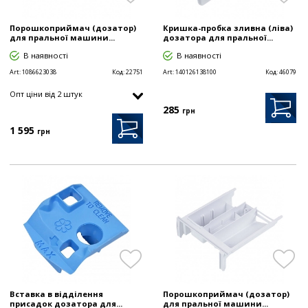
Порошкоприймач (дозатор)
Кришка-пробка зливна (ліва)
для пральної машини...
дозатора для пральної...
В наявності
В наявності
Art:
1086623038
Код:
22751
Art:
140126138100
Код:
46079
Опт цiни від 2 штук
285
грн
1 595
грн
Вставка в відділення
Порошкоприймач (дозатор)
присадок дозатора для...
для пральної машини...