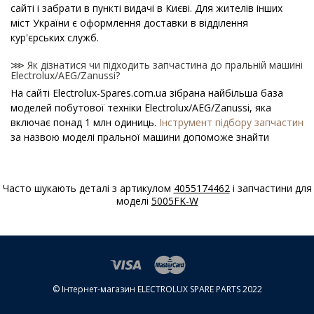
сайті і забрати в пункті видачі в Києві. Для жителів інших
міст України є оформлення доставки в відділення
кур'єрських служб.
⋙ Як дізнатися чи підходить запчастина до пральній машині
Electrolux/AEG/Zanussi?
На сайті Electrolux-Spares.com.ua зібрана найбільша база
моделей побутової техніки Electrolux/AEG/Zanussi, яка
включає понад 1 млн одиниць.
Інструмент підбору запчастин
за назвою моделі пральної машини допоможе знайти
потрібну деталь.
⋙ Як дізнатися модель пральної машини
Часто шукають деталі з артикулом
4055174462
і запчастини для
Electrolux/AEG/Zanussi?
моделі
5005FK-W
Спеціальна наклейка виробника з назвою моделі і іншими
параметрами - шильдик знаходиться на корпусі пральної
машини Electrolux/AEG/Zanussi.
⋙ Скільки коштує Порошкоприймачі (дозатори) для
пральних машин Electrolux/AEG/Zanussi?
© Інтернет-магазин ELECTROLUX SPARE PARTS 2022
На нашому сайті можна купити оригінальні
Порошкоприймачі (дозатори) для пральних машин