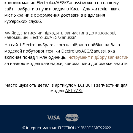
кавових машин Electrolux/AEG/Zanussi можна на нашому
сайті і забрати в пункті видачі в Києві. Для жителів інших
міст України є оформлення доставки в відділення
кур'єрських служб.
⋙ Як дізнатися чи підходить запчастина до кавоварці,
кавомашині Electrolux/AEG/Zanussi?
На сайті Electrolux-Spares.com.ua зібрана найбільша база
моделей побутової техніки Electrolux/AEG/Zanussi, яка
включає понад 1 млн одиниць.
Інструмент підбору запчастин
за назвою моделі кавоварки, кавомашини допоможе знайти
потрібну деталь.
⋙ Як дізнатися модель кавоварки, кавомашини
Часто шукають деталі з артикулом
ECFB01
і запчастини для
Electrolux/AEG/Zanussi?
моделі
AET7775
Спеціальна наклейка виробника з назвою моделі і іншими
параметрами - шильдик знаходиться на корпусі кавоварки,
кавомашини Electrolux/AEG/Zanussi.
⋙ Скільки коштує Засоби для чищення кавоварок і кавових
машин Electrolux/AEG/Zanussi?
© Інтернет-магазин ELECTROLUX SPARE PARTS 2022
На нашому сайті можна купити оригінальні Засоби для