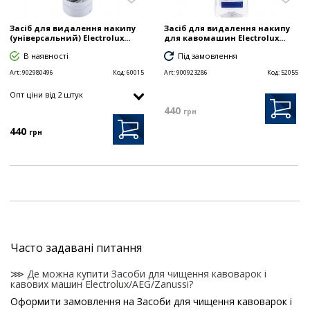
Засіб для видалення накипу
Засіб для видалення накипу
(універсальний) Electrolux...
для кавомашин Electrolux...
В наявності
Під замовлення
Art:
902980496
Код:
60015
Art:
900923286
Код:
52055
Опт цiни від 2 штук
440
грн
440
грн
Часто задавані питання
⋙ Де можна купити Засоби для чищення кавоварок і
кавових машин Electrolux/AEG/Zanussi?
Оформити замовлення на Засоби для чищення кавоварок і