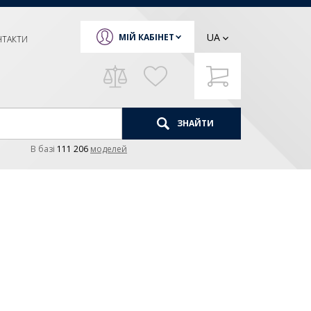
UA
МІЙ КАБІНЕТ
НТАКТИ
ЗНАЙТИ
В базi
111 206
моделей